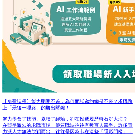
【免費課程】能力明明不差，為何面試邀約總是不來？求職路
上「最後一哩路」的勝出關鍵！
努力學會了技能、累積了經驗，卻在投遞履歷時石沉大海？
在競爭激烈的求職市場，優質職缺往往有數百人競爭。許多實
力派人才無法脫穎而出，往往是因為卡在這些「隱形門檻」：