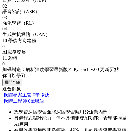
自然語言處理（NLP）
02
語音辨識（ASR）
03
強化學習（RL）
04
生成對抗網路（GAN）
10
學後方向建議
01
AI職務發展
11
彩蛋
01
加碼贈送：解析深度學習最新版本 PyTorch v2.0 更新要點
你可以學到
展開全部
適合對象
軟體專案主管
0筆職缺
軟體工程師
0筆職缺
想學習深度學習並將深度學習應用於企業內部
具備程式設計能力，但不具備開發AI功能，希望能擴展
AI應用
有機器學習模型開發經驗，想進一步的透過深度學習模