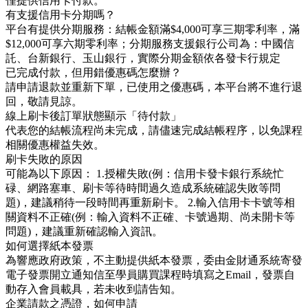
僅提供信用卡付款。
有支援信用卡分期嗎？
平台有提供分期服務：結帳金額滿$4,000可享三期零利率，滿
$12,000可享六期零利率；分期服務支援銀行公司為：中國信
託、台新銀行、玉山銀行，實際分期金額依各發卡行規定
已完成付款，但用錯優惠碼怎麼辦？
請申請退款並重新下單，已使用之優惠碼，本平台將不進行退
回，敬請見諒。
線上刷卡後訂單狀態顯示「待付款」
代表您的結帳流程尚未完成，請儘速完成結帳程序，以免課程
相關優惠權益失效。
刷卡失敗的原因
可能為以下原因： 1.授權失敗(例：信用卡發卡銀行系統忙
碌、網路塞車、刷卡等待時間過久造成系統確認失敗等問
題)，建議稍待一段時間再重新刷卡。 2.輸入信用卡卡號等相
關資料不正確(例：輸入資料不正確、卡號過期、尚未開卡等
問題)，建議重新確認輸入資訊。
如何選擇紙本發票
為響應政府政策，不主動提供紙本發票，委由金財通系統寄發
電子發票開立通知信至學員購買課程時填寫之Email，發票自
動存入會員載具，若未收到請告知。
企業請款之憑證，如何申請