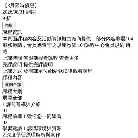
【8月限時優惠】
2026/08/31 到期
9
折
領取
課程資訊
本頁面課程內容及活動資訊概由廠商提供，部分內容非屬104
服務範疇，會員應遵守之規範悉依
104課程中心會員規約
所
載。
上課時間
無限期觀看課程
查看更多
完課證明
提供完課證明
上課方式
於開課單位網站兌換後觀看課程
課程內容
展開全部
課程大綱
展開全部
1
課前引導與介紹
01
課程前導Ｉ歡迎您一同學習
02
學習建議Ｉ認識環境與資源
2
深度學習原理解析與實作