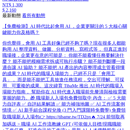
NT$ 1,300
$ 2,160
最新動態
看所有動態
【免費檢測】AI 時代比起會用 AI ，企業更關注的 5 大核心關
鍵能力你及格嗎？
你也覺得，會用 AI 工具好像已經不夠了嗎？ ​ 現在很多人都能
夠用 AI 整理資料、做圖、分析資料、寫程式等， 但真正進到
職場後，企業更在意的可能是： 你能不能看懂任務要解決什
麼？ 能不能把模糊需求拆成可執行步驟？ 能不能判斷哪一段
適合讓 AI 協助？ 能不能把 AI 產出的內容整理成主管看得懂
的成果？ ​ AI 時代的職場入場能力，已經不只是「會用工
具」， 而是能不能把工具放進任務流程，交出可理解、可採
用、可重複的成果。 ​ 這次緯育 TibaMe 推出 AI 時代的職場入
場能力指南， 幫助你在 AI 時代進入職場前先釐清與檢核需要
掌握的能力。 ​ 🎁 職場新人入場包免費領取中 內含： ✅ 5 大能
力自評表 ✅ 自評結果解讀 ✅ 能力補強地圖 ✅ AI 工作流案例
情境 ✅ AI 新手組合課程兌換 (3 門入門課限時免費學) 免費領
取職場新人入場包👉 https://tibame.tw/TD2px ​ 🔥 7/24 前領取再
加碼送 > 職場 AI 工作流教練 GPT (可依個人目標/現職職能