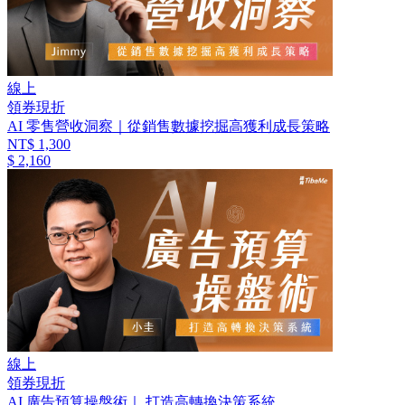
線上
領券現折
AI 零售營收洞察｜從銷售數據挖掘高獲利成長策略
NT$ 1,300
$ 2,160
線上
領券現折
AI 廣告預算操盤術｜ 打造高轉換決策系統