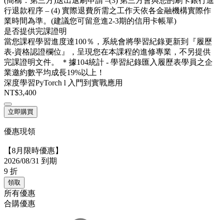
(簡稱：第三方)送出退刷申請 –(3) 第三方會與您的刷卡銀行進
行退款程序 – (4) 實際退費所需之工作天依各金融機構實際作
業時間為準。(建議您可留意進2-3期的信用卡帳單)
是否提供完課證明
當您課程學習進度達100％，系統會將學習紀錄更新到『履歷
表-資格認證欄位』，呈現您在本課程的進修專業，不另提供
完課證明文件。 ＊據104統計 - 學習紀錄匯入履歷表學員之企
業邀約數平均成長19%以上！
深度學習PyTorch l 入門到實戰應用
NT$3,400
立即購買
優惠現領
【8月限時優惠】
2026/08/31 到期
9
折
領取
所有優惠
合購優惠