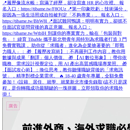
📍履歷像流水帳：寫滿了經歷，卻沒寫進 HR 的心坎裡。 報
名入口：https://tibame.tw/F8OUz 📍第一印象吃虧：技術滿分，
卻因為一張生活照或自拍被判定「不夠專業」。 報名入口：
https://tibame.tw/BhW8l 📍面試雞同鴨講：明明有實力，卻抓不
住面試官提問背後的真正意圖。 報名入口：
https://tibame.tw/WtbIH 別讓你的專業實力，輸在「包裝與對
焦」！ 緯育 TibaMe 攜手新北勢青年局特別為求職者打造 3 門
免費實戰課， 助你從「求職者」進化為企業搶著要的「即戰
力職人」： 🎁 【履歷改寫術】：不再羅列工作內容，教你用
數據與成果「翻譯」個人價值。 🎁 【AI 數位形象】：帶你依
職務、需求設計視覺定位，用 AI 產出高質感職場專業照。 🎁
【面試攻心術】：換位思考，教你聽懂職缺背後的「求救訊
號」，精準對標企業需求。 🔥 18-40 歲青年專屬，全額免費
參加！ (設籍、居住、就學、就業新北市優先錄取)​ 這不只是課
程，是你轉職成功最關鍵的一塊拼圖，立即領取你的求職外
掛！