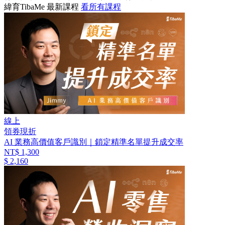
緯育TibaMe 最新課程
看所有課程
線上
領券現折
AI 業務高價值客戶識別｜鎖定精準名單提升成交率
NT$ 1,300
$ 2,160