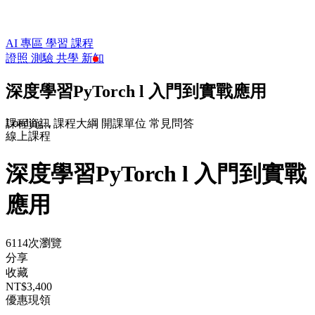
AI 專區
學習
課程
證照
測驗
共學
新知
深度學習PyTorch l 入門到實戰應用
Loading...
課程資訊
課程大綱
開課單位
常見問答
線上課程
深度學習PyTorch l 入門到實戰
應用
6114次瀏覽
分享
收藏
NT$3,400
優惠現領