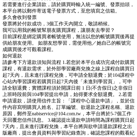
若需要進行企業請款，請於購買時輸入統一編號、發票抬頭，
本平台將以郵件寄送電子發票方式，至您填寫之信箱。
多久會收到發票
發票將於付款成功，3個工作天內開立，敬請稍候。
我可以用我的帳號幫朋友購買課程，讓朋友去學習？
目前課程是綁定購買者帳號使用，無法以您的帳號購買後再提
供給朋友使用。 如朋友想學習，需使用他／她自己的帳號完
成購買後才可觀看課程。
如何退款
請參考下方退款須知與流程 1.若您於本平台成功完成付款購買
課程，有退款需求，於外部學習廠商兌換之線上課程自購買日
起7天內，且未進行課程兌換，可申請全額退費；於104課程中
心站內學習課程若購買日起7天內後「未進到學習頁」，可申
請全額退費；實體課程須於開課日前 1 日(不含假日)之非假日
上班時段前與104學習提出申請，始得要求全額退費。 2.若需
申請退款，請使用信件主旨：「課程中心退款申請」，並於信
件內容寫明購買人姓名、訂單編號、欲退款之課程名稱、退款
原因，郵件至nabiservice@104.com.tw，本平台將於5-7個工作
天回覆您信件訊息。 3.確認提出退款申請時間為課程購買日起
7天內，且未進行課程兌換，本平台將與欲申請退款課程之出
版廠商，提出會員資料與學習紀錄查詢，確認您課程的觀看紀