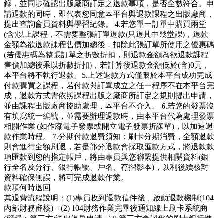
錄，並同步確認出版廠商訂定之退款事項，是否全數符合。申
請退款的同時，即代表您同意本平台與退款課程之出版廠商，
提出查詢會員資料與學習紀錄。 4.若您單一訂單中購買兩堂
(含)以上課程，不需要整張訂單退款(只退其中幾堂課)，退款
金額為欲退款課程售價加總後，扣除此張訂單所使用之優惠碼
(若優惠碼為整張訂單之折數折扣，則退款金額為欲退款課程
售價加總後乘以折數折扣)，若計算後退款金額低於(含)0元，
本平台將不執行退款。5.上述退款方式僅限於本平台成功完成
付款購買之課程，若付款與訂單成立之任一程序不在本平台完
成，退款方式需依照課程出版之廠商所訂定之規則提出申請，
並由課程出版廠商協助處理，本平台不介入。 6.若您的發票沒
有填寫統一編號，並需要辦理退款時，由本平台代為處理發票
相關作業 (如作廢電子發票或開立電子發票折讓單)，以加速退
款作業時程。 7.分期付款退費須知：刷卡分期消費，全額退款
則會進行全額刷退，若是部分退款會採取匯款方式，將退款款
項匯款到您的指定帳戶，將由專員與您聯繫提供相關資料(銀
行全名及分行、銀行帳號、戶名、存摺影本)，以利後續核對
資料確保無誤，將可完成退款作業。
款項何時退回
其退費流程說明：(1)專員收到退款信件後，啟動退款機制(104
內部財務審核) – (2) 104財務作業完畢後通知線上刷卡系統商