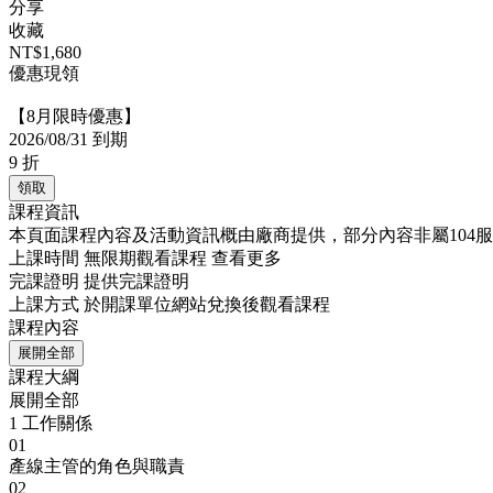
分享
收藏
NT$1,680
優惠現領
【8月限時優惠】
2026/08/31 到期
9
折
領取
課程資訊
本頁面課程內容及活動資訊概由廠商提供，部分內容非屬104
上課時間
無限期觀看課程
查看更多
完課證明
提供完課證明
上課方式
於開課單位網站兌換後觀看課程
課程內容
展開全部
課程大綱
展開全部
1
工作關係
01
產線主管的角色與職責
02