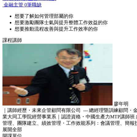
金融主管
0筆職缺
想要了解如何管理部屬的你
想要激勵團隊士氣與提升整體工作效益的你
想要推動流程改善與提升工作效率的你
課程講師
廖年明
｜講師經歷・未來企管顧問有限公司 --- 總經理暨訓練顧問・金格食品
業大同工學院經營事業系｜認證資格・中國生產力MTP講師班 結業・日
管理、團隊建立、績效管理・工作效能系列：會議管理、簡報
展開全部
開課單位