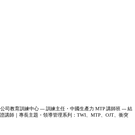
教育訓練中心 --- 訓練主任・中國生產力 MTP 講師班 --- 結
g 授證講師｜專長主題・領導管理系列：TWI、MTP、OJT、衝突