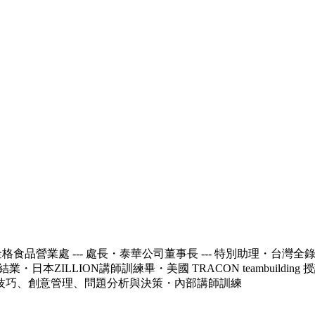
營業處 --- 處長・泰華公司董事長 --- 特別助理・台灣全錄公司
本ZILLION講師訓練畢・美國 TRACON teambuildin
技巧、創意管理、問題分析與決策・內部講師訓練