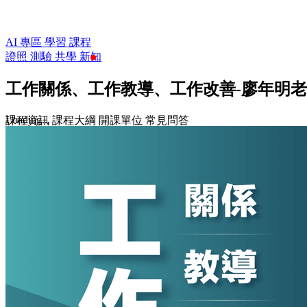
AI 專區
學習
課程
證照
測驗
共學
新知
工作關係、工作教導、工作改善-廖年明
Loading...
課程資訊
課程大綱
開課單位
常見問答