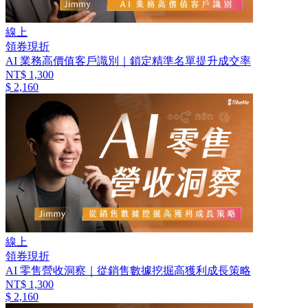
線上
領券現折
AI 業務高價值客戶識別｜鎖定精準名單提升成交率
NT$ 1,300
$ 2,160
線上
領券現折
AI 零售營收洞察｜從銷售數據挖掘高獲利成長策略
NT$ 1,300
$ 2,160