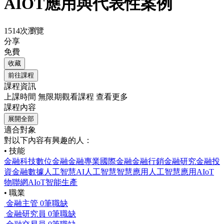
AIOT應用與代表性案例
1514次瀏覽
分享
免費
收藏
前往課程
課程資訊
上課時間
無限期觀看課程
查看更多
課程內容
展開全部
適合對象
對以下內容有興趣的人：
• 技能
金融科技
數位金融
金融專業
國際金融
金融行銷
金融研究
金融投
資
金融數據
人工智慧
AI人工智慧
智慧應用
人工智慧應用
AIoT
物聯網
AIoT智能生產
• 職業
金融主管
0筆職缺
金融研究員
0筆職缺