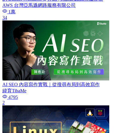
AWS 台灣亞馬遜網路服務有限公司
1萬
34
AI SEO 內容寫作實戰｜從搜尋布局到高效寫作
緯育TibaMe
4795
2