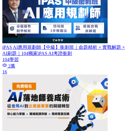
iPAS AI應用規劃師【中級】衝刺班｜命題精析 × 實戰解題 ×
AI刷題​｜104獨家iPAS AI考證衝刺
104學習
2萬
16