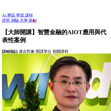
AI 專區
學習
課程
證照
測驗
共學
新知
【大師開講】智慧金融的AIOT應用與代
表性案例
Loading...
課程資訊
適合對象
開課單位
相關課程
免費
收藏
前往課程