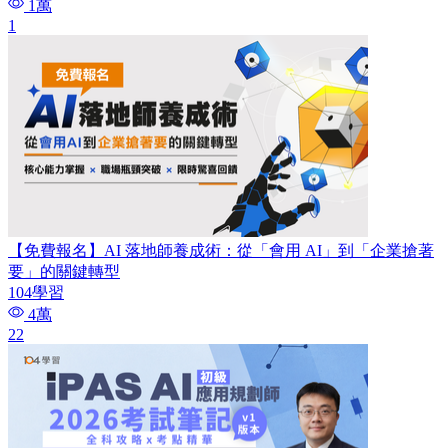
1萬
1
【免費報名】AI 落地師養成術：​從「會用 AI」到「企業搶著
要」的關鍵轉型
104學習
4萬
22