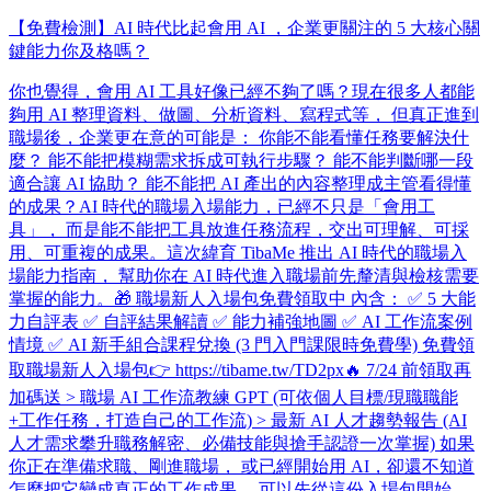
【免費檢測】AI 時代比起會用 AI ，企業更關注的 5 大核心關
鍵能力你及格嗎？
你也覺得，會用 AI 工具好像已經不夠了嗎？ ​ 現在很多人都能
夠用 AI 整理資料、做圖、分析資料、寫程式等， 但真正進到
職場後，企業更在意的可能是： 你能不能看懂任務要解決什
麼？ 能不能把模糊需求拆成可執行步驟？ 能不能判斷哪一段
適合讓 AI 協助？ 能不能把 AI 產出的內容整理成主管看得懂
的成果？ ​ AI 時代的職場入場能力，已經不只是「會用工
具」， 而是能不能把工具放進任務流程，交出可理解、可採
用、可重複的成果。 ​ 這次緯育 TibaMe 推出 AI 時代的職場入
場能力指南， 幫助你在 AI 時代進入職場前先釐清與檢核需要
掌握的能力。 ​ 🎁 職場新人入場包免費領取中 內含： ✅ 5 大能
力自評表 ✅ 自評結果解讀 ✅ 能力補強地圖 ✅ AI 工作流案例
情境 ✅ AI 新手組合課程兌換 (3 門入門課限時免費學) 免費領
取職場新人入場包👉 https://tibame.tw/TD2px ​ 🔥 7/24 前領取再
加碼送 > 職場 AI 工作流教練 GPT (可依個人目標/現職職能
+工作任務，打造自己的工作流) > 最新 AI 人才趨勢報告 (AI
人才需求攀升職務解密、必備技能與搶手認證一次掌握) 如果
你正在準備求職、剛進職場， 或已經開始用 AI，卻還不知道
怎麼把它變成真正的工作成果， 可以先從這份入場包開始。 ​