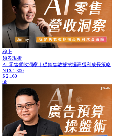
線上
領券現折
AI 零售營收洞察｜從銷售數據挖掘高獲利成長策略
NT$ 1,300
$ 2,160
66