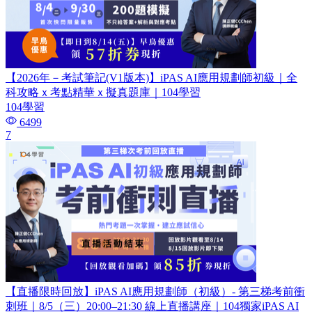
【2026年－考試筆記(V1版本)】iPAS AI應用規劃師初級｜全
科攻略ｘ考點精華ｘ擬真題庫｜104學習
104學習
6499
7
【直播限時回放】iPAS AI應用規劃師（初級）- 第三梯考前衝
刺班｜8/5（三）20:00–21:30 線上直播講座｜104獨家iPAS AI