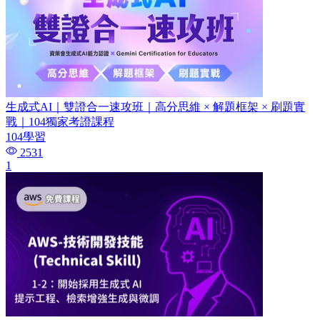
生成式AI｜雙證合一速攻班｜高分思維 × 解題框架 × 刷題實
戰｜104獨家考證課程
104學習
2531
1