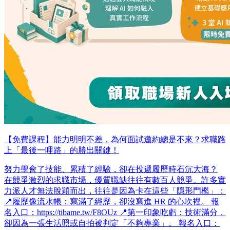
【免費課程】能力明明不差，為何面試邀約總是不來？求職路
上「最後一哩路」的勝出關鍵！
努力學會了技能、累積了經驗，卻在投遞履歷時石沉大海？
在競爭激烈的求職市場，優質職缺往往有數百人競爭。許多實
力派人才無法脫穎而出，往往是因為卡在這些「隱形門檻」：
📍履歷像流水帳：寫滿了經歷，卻沒寫進 HR 的心坎裡。 報
名入口：https://tibame.tw/F8OUz 📍第一印象吃虧：技術滿分，
卻因為一張生活照或自拍被判定「不夠專業」。 報名入口：