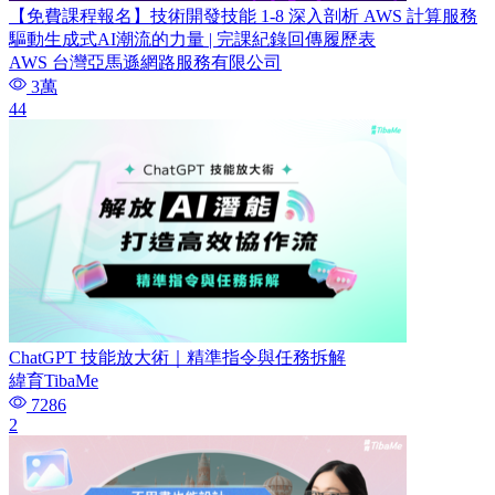
【免費課程報名】技術開發技能 1-8 深入剖析 AWS 計算服務
驅動生成式AI潮流的力量 | 完課紀錄回傳履歷表
AWS 台灣亞馬遜網路服務有限公司
3萬
44
ChatGPT 技能放大術｜精準指令與任務拆解
緯育TibaMe
7286
2