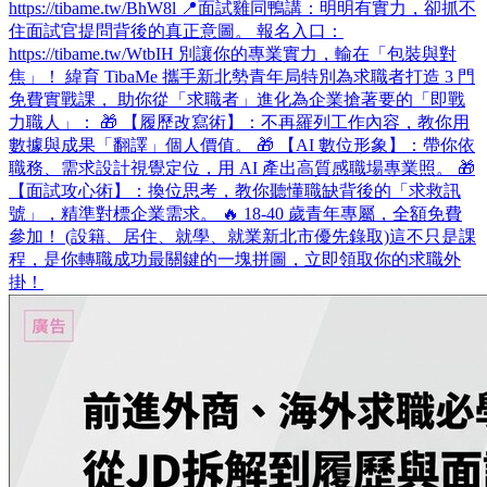
https://tibame.tw/BhW8l 📍面試雞同鴨講：明明有實力，卻抓不
住面試官提問背後的真正意圖。 報名入口：
https://tibame.tw/WtbIH 別讓你的專業實力，輸在「包裝與對
焦」！ 緯育 TibaMe 攜手新北勢青年局特別為求職者打造 3 門
免費實戰課， 助你從「求職者」進化為企業搶著要的「即戰
力職人」： 🎁 【履歷改寫術】：不再羅列工作內容，教你用
數據與成果「翻譯」個人價值。 🎁 【AI 數位形象】：帶你依
職務、需求設計視覺定位，用 AI 產出高質感職場專業照。 🎁
【面試攻心術】：換位思考，教你聽懂職缺背後的「求救訊
號」，精準對標企業需求。 🔥 18-40 歲青年專屬，全額免費
參加！ (設籍、居住、就學、就業新北市優先錄取)​ 這不只是課
程，是你轉職成功最關鍵的一塊拼圖，立即領取你的求職外
掛！