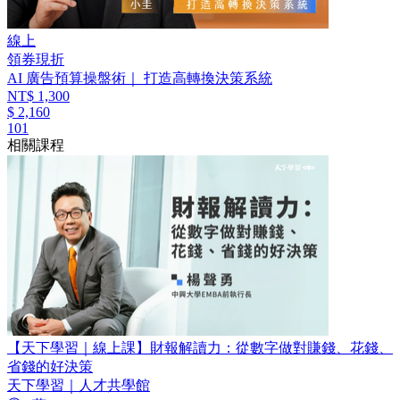
線上
領券現折
AI 廣告預算操盤術｜ 打造高轉換決策系統
NT$ 1,300
$ 2,160
101
相關課程
【天下學習｜線上課】財報解讀力：從數字做對賺錢、花錢、
省錢的好決策
天下學習｜人才共學館