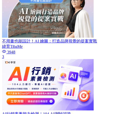
不用畫也能設計！AI 繪圖：打造品牌視覺的提案實戰
緯育TibaMe
3948
3
AI行銷素養能力檢測｜104 AI測驗認證