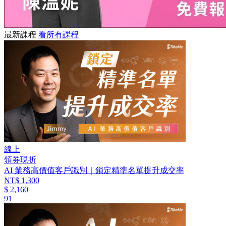
最新課程
看所有課程
線上
領券現折
AI 業務高價值客戶識別｜鎖定精準名單提升成交率
NT$ 1,300
$ 2,160
91