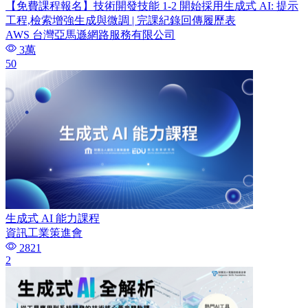
【免費課程報名】技術開發技能 1-2 開始採用生成式 AI: 提示
工程,檢索增強生成與微調 | 完課紀錄回傳履歷表
AWS 台灣亞馬遜網路服務有限公司
3萬
50
生成式 AI 能力課程
資訊工業策進會
2821
2