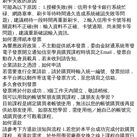
刷卡失敗的原因
可能為以下原因： 1.授權失敗(例：信用卡發卡銀行系統忙
碌、網路塞車、刷卡等待時間過久造成系統確認失敗等問
題)，建議稍待一段時間再重新刷卡。 2.輸入信用卡卡號等相
關資料不正確(例：輸入資料不正確、卡號過期、尚未開卡等
問題)，建議重新確認輸入資訊。
如何選擇紙本發票
為響應政府政策，不主動提供紙本發票，委由金財通系統寄發
電子發票開立通知信至學員購買課程時填寫之Email，發票自
動存入會員載具，若未收到請告知。
企業請款之憑證，如何申請
若需要進行企業請款，請於購買時輸入統一編號、發票抬頭，
本平台將以郵件寄送電子發票方式，至您填寫之信箱。
多久會收到發票
發票將於付款成功，3個工作天內開立，敬請稍候。
我可以用我的帳號幫朋友購買課程，讓朋友去學習？
目前課程是綁定購買者帳號使用，無法以您的帳號購買後再提
供給朋友使用。 如朋友想學習，需使用他／她自己的帳號完
成購買後才可觀看課程。
如何退款
請參考下方退款須知與流程 1.若您於本平台成功完成付款購買
課程，有退款需求，於外部學習廠商兌換之線上課程自購買日