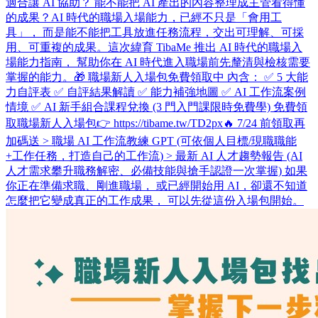
適合讓 AI 協助？ 能不能把 AI 產出的內容整理成主管看得懂
的成果？ ​ AI 時代的職場入場能力，已經不只是「會用工
具」， 而是能不能把工具放進任務流程，交出可理解、可採
用、可重複的成果。 ​ 這次緯育 TibaMe 推出 AI 時代的職場入
場能力指南， 幫助你在 AI 時代進入職場前先釐清與檢核需要
掌握的能力。 ​ 🎁 職場新人入場包免費領取中 內含： ✅ 5 大能
力自評表 ✅ 自評結果解讀 ✅ 能力補強地圖 ✅ AI 工作流案例
情境 ✅ AI 新手組合課程兌換 (3 門入門課限時免費學) 免費領
取職場新人入場包👉 https://tibame.tw/TD2px ​ 🔥 7/24 前領取再
加碼送 > 職場 AI 工作流教練 GPT (可依個人目標/現職職能
+工作任務，打造自己的工作流) > 最新 AI 人才趨勢報告 (AI
人才需求攀升職務解密、必備技能與搶手認證一次掌握) 如果
你正在準備求職、剛進職場， 或已經開始用 AI，卻還不知道
怎麼把它變成真正的工作成果， 可以先從這份入場包開始。 ​