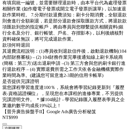
有填寫統一編號，並需要辦理退款時，由本平台代為處理發票
相關作業 (如作廢電子發票或開立電子發票折讓單)，以加速退
款作業時程。 7.分期付款退費須知：刷卡分期消費，全額退款
則會進行全額刷退，若是部分退款會採取匯款方式，將退款款
項匯款到您的指定帳戶，將由專員與您聯繫提供相關資料(銀
行全名及分行、銀行帳號、戶名、存摺影本)，以利後續核對
資料確保無誤，將可完成退款作業。
款項何時退回
其退費流程說明：(1)專員收到退款信件後，啟動退款機制(104
內部財務審核) – (2) 104財務作業完畢後通知線上刷卡系統商
(簡稱：第三方)送出退刷申請 –(3) 第三方會與您的刷卡銀行進
行退款程序 – (4) 實際退費所需之工作天依各金融機構實際作
業時間為準。(建議您可留意進2-3期的信用卡帳單)
是否提供完課證明
當您課程學習進度達100％，系統會將學習紀錄更新到『履歷
表-資格認證欄位』，呈現您在本課程的進修專業，不另提供
完課證明文件。 ＊據104統計 - 學習紀錄匯入履歷表學員之企
業邀約數平均成長19%以上！
【晉升廣告操盤手II】Google Ads廣告分析秘笈
NT$999
立即購買