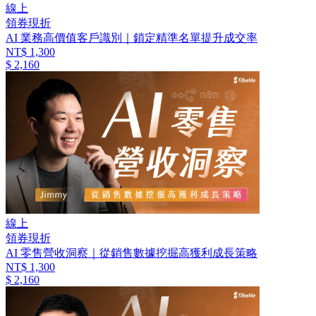
線上
領券現折
AI 業務高價值客戶識別｜鎖定精準名單提升成交率
NT$ 1,300
$ 2,160
線上
領券現折
AI 零售營收洞察｜從銷售數據挖掘高獲利成長策略
NT$ 1,300
$ 2,160