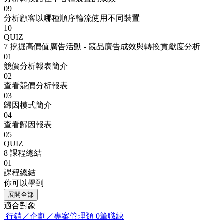
09
分析顧客以哪種順序輪流使用不同裝置
10
QUIZ
7
挖掘高價值廣告活動 - 競品廣告成效與轉換貢獻度分析
01
競價分析報表簡介
02
查看競價分析報表
03
歸因模式簡介
04
查看歸因報表
05
QUIZ
8
課程總結
01
課程總結
你可以學到
展開全部
適合對象
行銷／企劃／專案管理類
0筆職缺