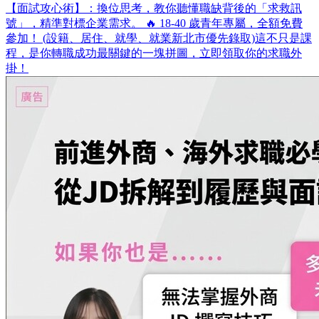
【面試攻心術】：換位思考，教你聽懂職缺背後的「求救訊
號」，精準對標企業需求。 🔥 18-40 歲青年專屬，全額免費
參加！ (設籍、居住、就學、就業新北市優先錄取)​ 這不只是課
程，是你轉職成功最關鍵的一塊拼圖，立即領取你的求職外
掛！