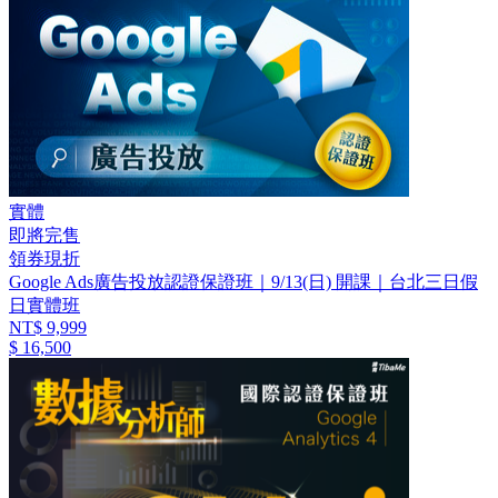
實體
即將完售
領券現折
Google Ads廣告投放認證保證班｜9/13(日) 開課｜台北三日假
日實體班
NT$ 9,999
$ 16,500