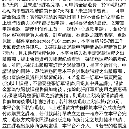
起7天內，且未進行課程兌換，可申請全額退費；於104課程中
心站內學習課程若購買日起7天內後「未進到學習頁」，可申
請全額退費；實體課程須於開課日前 1 日(不含假日)之非假日
上班時段前與104學習提出申請，始得要求全額退費。 2.若需
申請退款，請使用信件主旨：「課程中心退款申請」，並於信
件內容寫明購買人姓名、訂單編號、欲退款之課程名稱、退款
原因，郵件至nabiservice@104.com.tw，本平台將於5-7個工作
天回覆您信件訊息。 3.確認提出退款申請時間為課程購買日起
7天內，且未進行課程兌換，本平台將與欲申請退款課程之出
版廠商，提出會員資料與學習紀錄查詢，確認您課程的觀看紀
錄，並同步確認出版廠商訂定之退款事項，是否全數符合。申
請退款的同時，即代表您同意本平台與退款課程之出版廠商，
提出查詢會員資料與學習紀錄。 4.若您單一訂單中購買兩堂
(含)以上課程，不需要整張訂單退款(只退其中幾堂課)，退款
金額為欲退款課程售價加總後，扣除此張訂單所使用之優惠碼
(若優惠碼為整張訂單之折數折扣，則退款金額為欲退款課程
售價加總後乘以折數折扣)，若計算後退款金額低於(含)0元，
本平台將不執行退款。5.上述退款方式僅限於本平台成功完成
付款購買之課程，若付款與訂單成立之任一程序不在本平台完
成，退款方式需依照課程出版之廠商所訂定之規則提出申請，
並由課程出版廠商協助處理，本平台不介入。 6.若您的發票沒