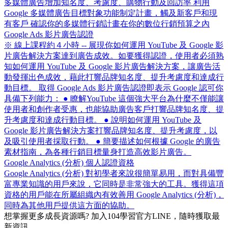
多媒體廣告增加知名度、考慮度、購物行動及回訪率 利用
Google 多媒體廣告目標對象功能制定計畫，觸及新客戶和現
有客戶 確認你的多媒體行銷計畫在你的數位行銷預算之內
Google Ads 影片廣告認證
※ 線上課程約４小時 -- 展現你如何運用 YouTube 及 Google 影
片廣告解決方案達到廣告成效。如要獲得認證，使用者必須熟
知如何運用 YouTube 及 Google 影片廣告解決方案，讓廣告活
動發揮出色成效，藉此打響品牌知名度、提升考慮度和達成行
動目標。 取得 Google Ads 影片廣告認證即表示 Google 認可你
具備下列能力： ● 瞭解YouTube 這個強大平台為什麼不僅能讓
使用者和創作者受惠，也能協助廣告客戶打響品牌知名度、提
升考慮度和達成行動目標。 ● 說明如何運用 YouTube 及
Google 影片廣告解決方案打響品牌知名度、提升考慮度，以
及吸引使用者採取行動。 ● 簡要描述如何根據 Google 的廣告
素材指南，為各種行銷目標量身打造高效影片廣告。
Google Analytics (分析) 個人認證資格
Google Analytics (分析) 對初學者來說很簡單易用，而對具備豐
富專業知識的用戶來說，它同時是非常強大的工具。獲得這項
資格的用戶能在所屬組織內有效善用 Google Analytics (分析)，
同時為其他用戶提供這方面的協助。
想掌握更多成長資源嗎?
加入104學習官方LINE，隨時獲取最
新資訊