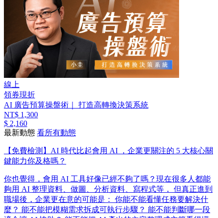
線上
領券現折
AI 廣告預算操盤術｜ 打造高轉換決策系統
NT$ 1,300
$ 2,160
最新動態
看所有動態
【免費檢測】AI 時代比起會用 AI ，企業更關注的 5 大核心關
鍵能力你及格嗎？
你也覺得，會用 AI 工具好像已經不夠了嗎？ ​ 現在很多人都能
夠用 AI 整理資料、做圖、分析資料、寫程式等， 但真正進到
職場後，企業更在意的可能是： 你能不能看懂任務要解決什
麼？ 能不能把模糊需求拆成可執行步驟？ 能不能判斷哪一段