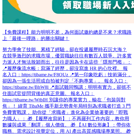
【免費課程】能力明明不差，為何面試邀約總是不來？求職路
上「最後一哩路」的勝出關鍵！
努力學會了技能、累積了經驗，卻在投遞履歷時石沉大海？
在競爭激烈的求職市場，優質職缺往往有數百人競爭。許多實
力派人才無法脫穎而出，往往是因為卡在這些「隱形門檻」：
📍履歷像流水帳：寫滿了經歷，卻沒寫進 HR 的心坎裡。 報
名入口：https://tibame.tw/F8OUz 📍第一印象吃虧：技術滿分，
卻因為一張生活照或自拍被判定「不夠專業」。 報名入口：
https://tibame.tw/BhW8l 📍面試雞同鴨講：明明有實力，卻抓不
住面試官提問背後的真正意圖。 報名入口：
https://tibame.tw/WtbIH 別讓你的專業實力，輸在「包裝與對
焦」！ 緯育 TibaMe 攜手新北勢青年局特別為求職者打造 3 門
免費實戰課， 助你從「求職者」進化為企業搶著要的「即戰
力職人」： 🎁 【履歷改寫術】：不再羅列工作內容，教你用
數據與成果「翻譯」個人價值。 🎁 【AI 數位形象】：帶你依
職務、需求設計視覺定位，用 AI 產出高質感職場專業照。 🎁