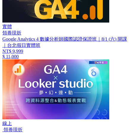
實體
領券現折
Google Analytics 4 數據分析師國際認證保證班｜8/1 (六) 開課
｜台北假日實體班
NT$ 9,999
$ 11,000
線上
領券現折