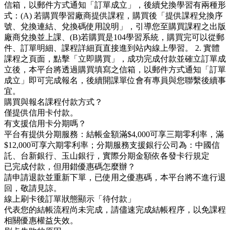
信箱，以郵件方式通知「訂單成立」，後續兌換學習有兩種形
式：(A) 若購買學習廠商提供課程，購買後「提供課程兌換序
號、兌換連結、兌換碼使用說明」，引導您至購買課程之出版
廠商兌換並上課、(B)若購買是104學習系統，購買完可以從郵
件、訂單明細、課程詳細頁直接進到站內線上學習。 2. 實體
課程之頁面，點擊「立即購買」，成功完成付款並確立訂單成
立後，本平台將透過購買填寫之信箱，以郵件方式通知「訂單
成立」即可完成報名，後續開課單位會有專員與您聯繫後續事
宜。
購買與報名課程付款方式？
僅提供信用卡付款。
有支援信用卡分期嗎？
平台有提供分期服務：結帳金額滿$4,000可享三期零利率，滿
$12,000可享六期零利率；分期服務支援銀行公司為：中國信
託、台新銀行、玉山銀行，實際分期金額依各發卡行規定
已完成付款，但用錯優惠碼怎麼辦？
請申請退款並重新下單，已使用之優惠碼，本平台將不進行退
回，敬請見諒。
線上刷卡後訂單狀態顯示「待付款」
代表您的結帳流程尚未完成，請儘速完成結帳程序，以免課程
相關優惠權益失效。