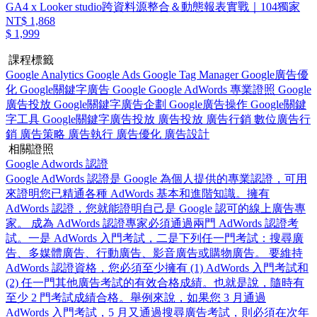
GA4 x Looker studio跨資料源整合＆動態報表實戰｜104獨家
NT$ 1,868
$ 1,999
課程標籤
Google Analytics
Google Ads
Google Tag Manager
Google廣告優
化
Google關鍵字廣告
Google
Google AdWords
專業證照
Google
廣告投放
Google關鍵字廣告企劃
Google廣告操作
Google關鍵
字工具
Google關鍵字廣告投放
廣告投放
廣告行銷
數位廣告行
銷
廣告策略
廣告執行
廣告優化
廣告設計
相關證照
Google Adwords 認證
Google AdWords 認證是 Google 為個人提供的專業認證，可用
來證明您已精通各種 AdWords 基本和進階知識。擁有
AdWords 認證，您就能證明自己是 Google 認可的線上廣告專
家。 成為 AdWords 認證專家必須通過兩門 AdWords 認證考
試。一是 AdWords 入門考試，二是下列任一門考試：搜尋廣
告、多媒體廣告、行動廣告、影音廣告或購物廣告。 要維持
AdWords 認證資格，您必須至少擁有 (1) AdWords 入門考試和
(2) 任一門其他廣告考試的有效合格成績。也就是說，隨時有
至少 2 門考試成績合格。舉例來說，如果您 3 月通過
AdWords 入門考試，5 月又通過搜尋廣告考試，則必須在次年