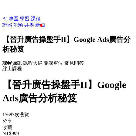
AI 專區
學習
課程
證照
測驗
共學
新知
【晉升廣告操盤手II】Google Ads廣告分
析秘笈
Loading...
課程資訊
課程大綱
開課單位
常見問答
線上課程
【晉升廣告操盤手II】Google
Ads廣告分析秘笈
15683次瀏覽
分享
收藏
NT$999