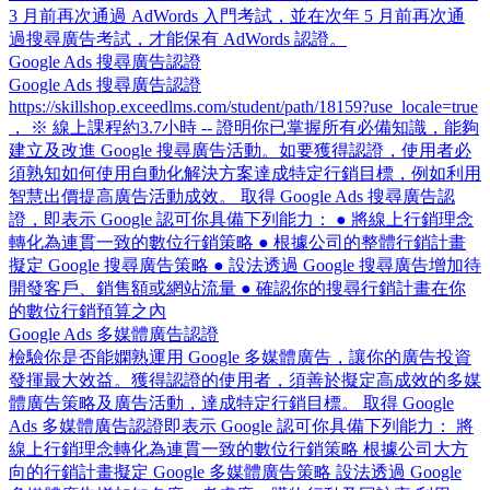
3 月前再次通過 AdWords 入門考試，並在次年 5 月前再次通
過搜尋廣告考試，才能保有 AdWords 認證。
Google Ads 搜尋廣告認證
Google Ads 搜尋廣告認證
https://skillshop.exceedlms.com/student/path/18159?use_locale=true
， ※ 線上課程約3.7小時 -- 證明你已掌握所有必備知識，能夠
建立及改進 Google 搜尋廣告活動。如要獲得認證，使用者必
須熟知如何使用自動化解決方案達成特定行銷目標，例如利用
智慧出價提高廣告活動成效。 取得 Google Ads 搜尋廣告認
證，即表示 Google 認可你具備下列能力： ● 將線上行銷理念
轉化為連貫一致的數位行銷策略 ● 根據公司的整體行銷計畫
擬定 Google 搜尋廣告策略 ● 設法透過 Google 搜尋廣告增加待
開發客戶、銷售額或網站流量 ● 確認你的搜尋行銷計畫在你
的數位行銷預算之內
Google Ads 多媒體廣告認證
檢驗你是否能嫻熟運用 Google 多媒體廣告，讓你的廣告投資
發揮最大效益。獲得認證的使用者，須善於擬定高成效的多媒
體廣告策略及廣告活動，達成特定行銷目標。 取得 Google
Ads 多媒體廣告認證即表示 Google 認可你具備下列能力： 將
線上行銷理念轉化為連貫一致的數位行銷策略 根據公司大方
向的行銷計畫擬定 Google 多媒體廣告策略 設法透過 Google