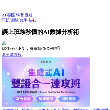
AI 專區
學習
課程
證照
測驗
共學
新知
讓上班族秒懂的AI數據分析術
此課程已下架，看看類似課程吧👇
看更多課程