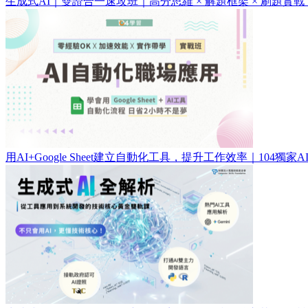
生成式AI｜雙證合一速攻班｜高分思維 × 解題框架 × 刷題實戰
用AI+Google Sheet建立自動化工具，提升工作效率｜104獨家A