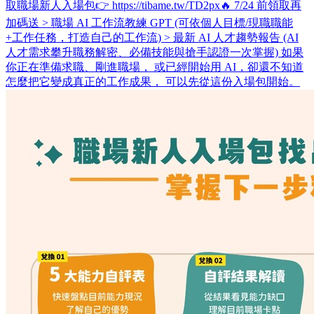
取職場新人入場包👉 https://tibame.tw/TD2px ​ 🔥 7/24 前領取再
加碼送 > 職場 AI 工作流教練 GPT (可依個人目標/現職職能
+工作任務，打造自己的工作流) > 最新 AI 人才趨勢報告 (AI
人才需求攀升職務解密、必備技能與搶手認證一次掌握) 如果
你正在準備求職、剛進職場， 或已經開始用 AI，卻還不知道
怎麼把它變成真正的工作成果， 可以先從這份入場包開始。 ​