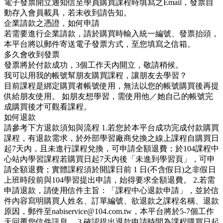
電子發票開立通知信至學員購買課程時填寫之Email，發票自
動存入會員載具，若未收到請告知。
企業請款之憑證，如何申請
若需要進行企業請款，請於購買時輸入統一編號、發票抬頭，
本平台將以郵件寄送電子發票方式，至您填寫之信箱。
多久會收到發票
發票將於付款成功，3個工作天內開立，敬請稍候。
我可以用我的帳號幫朋友購買課程，讓朋友去學習？
目前課程是綁定購買者帳號使用，無法以您的帳號購買後再提
供給朋友使用。 如朋友想學習，需使用他／她自己的帳號完
成購買後才可觀看課程。
如何退款
請參考下方退款須知與流程 1.若您於本平台成功完成付款購買
課程，有退款需求，於外部學習廠商兌換之線上課程自購買日
起7天內，且未進行課程兌換，可申請全額退費；於104課程中
心站內學習課程若購買日起7天內後「未進到學習頁」，可申
請全額退費；實體課程須於開課日前 1 日(不含假日)之非假日
上班時段前與104學習提出申請，始得要求全額退費。 2.若需
申請退款，請使用信件主旨：「課程中心退款申請」，並於信
件內容寫明購買人姓名、訂單編號、欲退款之課程名稱、退款
原因，郵件至nabiservice@104.com.tw，本平台將於5-7個工作
天回覆您信件訊息。 3.確認提出退款申請時間為課程購買日起