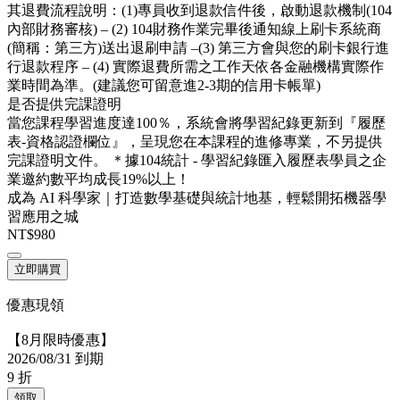
其退費流程說明：(1)專員收到退款信件後，啟動退款機制(104
內部財務審核) – (2) 104財務作業完畢後通知線上刷卡系統商
(簡稱：第三方)送出退刷申請 –(3) 第三方會與您的刷卡銀行進
行退款程序 – (4) 實際退費所需之工作天依各金融機構實際作
業時間為準。(建議您可留意進2-3期的信用卡帳單)
是否提供完課證明
當您課程學習進度達100％，系統會將學習紀錄更新到『履歷
表-資格認證欄位』，呈現您在本課程的進修專業，不另提供
完課證明文件。 ＊據104統計 - 學習紀錄匯入履歷表學員之企
業邀約數平均成長19%以上！
成為 AI 科學家｜打造數學基礎與統計地基，輕鬆開拓機器學
習應用之城
NT$980
立即購買
優惠現領
【8月限時優惠】
2026/08/31 到期
9
折
領取