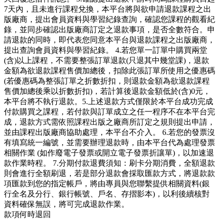
7天內，且未進行課程兌換，本平台將與欲申請退款課程之出
版廠商，提出會員資料與學習紀錄查詢，確認您課程的觀看紀
錄，並同步確認出版廠商訂定之退款事項，是否全數符合。申
請退款的同時，即代表您同意本平台與退款課程之出版廠商，
提出查詢會員資料與學習紀錄。 4.若您單一訂單中購買兩堂
(含)以上課程，不需要整張訂單退款(只退其中幾堂課)，退款
金額為欲退款課程售價加總後，扣除此張訂單所使用之優惠碼
(若優惠碼為整張訂單之折數折扣，則退款金額為欲退款課程
售價加總後乘以折數折扣)，若計算後退款金額低於(含)0元，
本平台將不執行退款。5.上述退款方式僅限於本平台成功完成
付款購買之課程，若付款與訂單成立之任一程序不在本平台完
成，退款方式需依照課程出版之廠商所訂定之規則提出申請，
並由課程出版廠商協助處理，本平台不介入。 6.若您的發票沒
有填寫統一編號，並需要辦理退款時，由本平台代為處理發票
相關作業 (如作廢電子發票或開立電子發票折讓單)，以加速退
款作業時程。 7.分期付款退費須知：刷卡分期消費，全額退款
則會進行全額刷退，若是部分退款會採取匯款方式，將退款款
項匯款到您的指定帳戶，將由專員與您聯繫提供相關資料(銀
行全名及分行、銀行帳號、戶名、存摺影本)，以利後續核對
資料確保無誤，將可完成退款作業。
款項何時退回