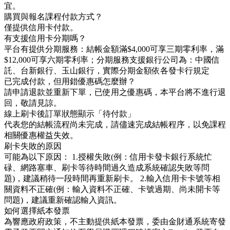
宜。
購買與報名課程付款方式？
僅提供信用卡付款。
有支援信用卡分期嗎？
平台有提供分期服務：結帳金額滿$4,000可享三期零利率，滿
$12,000可享六期零利率；分期服務支援銀行公司為：中國信
託、台新銀行、玉山銀行，實際分期金額依各發卡行規定
已完成付款，但用錯優惠碼怎麼辦？
請申請退款並重新下單，已使用之優惠碼，本平台將不進行退
回，敬請見諒。
線上刷卡後訂單狀態顯示「待付款」
代表您的結帳流程尚未完成，請儘速完成結帳程序，以免課程
相關優惠權益失效。
刷卡失敗的原因
可能為以下原因： 1.授權失敗(例：信用卡發卡銀行系統忙
碌、網路塞車、刷卡等待時間過久造成系統確認失敗等問
題)，建議稍待一段時間再重新刷卡。 2.輸入信用卡卡號等相
關資料不正確(例：輸入資料不正確、卡號過期、尚未開卡等
問題)，建議重新確認輸入資訊。
如何選擇紙本發票
為響應政府政策，不主動提供紙本發票，委由金財通系統寄發