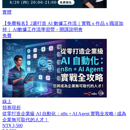
實體
【免費報名】2週打造 AI 數據工作流｜實戰ｘ作品ｘ職涯加
持｜ AI數據工作流學習營－開課說明會
免費
線上
領券現折
從零打造企業級 AI 自動化：n8n + AI Agent 實戰全攻略 | 成為
企業無可取代的人才！
NT$ 3,500