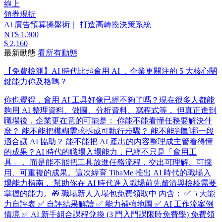
線上
領券現折
AI 廣告預算操盤術｜ 打造高轉換決策系統
NT$ 1,300
$ 2,160
最新動態
看所有動態
【免費檢測】AI 時代比起會用 AI ，企業更關注的 5 大核心關
鍵能力你及格嗎？
你也覺得，會用 AI 工具好像已經不夠了嗎？ ​ 現在很多人都能
夠用 AI 整理資料、做圖、分析資料、寫程式等， 但真正進到
職場後，企業更在意的可能是： 你能不能看懂任務要解決什
麼？ 能不能把模糊需求拆成可執行步驟？ 能不能判斷哪一段
適合讓 AI 協助？ 能不能把 AI 產出的內容整理成主管看得懂
的成果？ ​ AI 時代的職場入場能力，已經不只是「會用工
具」， 而是能不能把工具放進任務流程，交出可理解、可採
用、可重複的成果。 ​ 這次緯育 TibaMe 推出 AI 時代的職場入
場能力指南， 幫助你在 AI 時代進入職場前先釐清與檢核需要
掌握的能力。 ​ 🎁 職場新人入場包免費領取中 內含： ✅ 5 大能
力自評表 ✅ 自評結果解讀 ✅ 能力補強地圖 ✅ AI 工作流案例
情境 ✅ AI 新手組合課程兌換 (3 門入門課限時免費學) 免費領