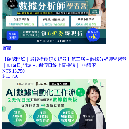
實體
【確認開班｜最後衝刺領６折券】第三屆－數據分析師學習營
｜8/16(日)開課－3週假日線上直播課｜104獨家
NT$ 13,750
$ 13,750