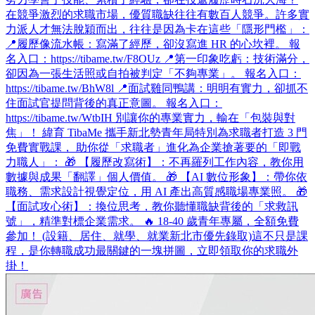
在競爭激烈的求職市場，優質職缺往往有數百人競爭。許多實
力派人才無法脫穎而出，往往是因為卡在這些「隱形門檻」：
📍履歷像流水帳：寫滿了經歷，卻沒寫進 HR 的心坎裡。 報
名入口：https://tibame.tw/F8OUz 📍第一印象吃虧：技術滿分，
卻因為一張生活照或自拍被判定「不夠專業」。 報名入口：
https://tibame.tw/BhW8l 📍面試雞同鴨講：明明有實力，卻抓不
住面試官提問背後的真正意圖。 報名入口：
https://tibame.tw/WtbIH 別讓你的專業實力，輸在「包裝與對
焦」！ 緯育 TibaMe 攜手新北勢青年局特別為求職者打造 3 門
免費實戰課， 助你從「求職者」進化為企業搶著要的「即戰
力職人」： 🎁 【履歷改寫術】：不再羅列工作內容，教你用
數據與成果「翻譯」個人價值。 🎁 【AI 數位形象】：帶你依
職務、需求設計視覺定位，用 AI 產出高質感職場專業照。 🎁
【面試攻心術】：換位思考，教你聽懂職缺背後的「求救訊
號」，精準對標企業需求。 🔥 18-40 歲青年專屬，全額免費
參加！ (設籍、居住、就學、就業新北市優先錄取)​ 這不只是課
程，是你轉職成功最關鍵的一塊拼圖，立即領取你的求職外
掛！