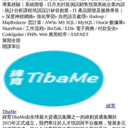
專案經驗｜系統開發 - 日月光封裝測試銷售預測系統企業內訓
- 統計分析課程培訓設計矽谷創業 - IT 產品開發及服務專長｜
▹ 深度神經網絡▹ 強化學習▹ 自然語言處理▹ Hadoop /
MapReduce▹ 雲計算 / AWS▹ MS SQL / MySQL / Oracle 數據庫▹
SharePoint / 工作流程▹ BizTalk / EDI▹ 電子商務 / 付款安全▹
CodeIgniter / PHP▹ Web 應用程序 / ASP.NET
展開全部
開課單位
緯育
TibaMe
緯育TibaMe由全球最大資通訊集團之一的緯創資通集團於
2015年正式成立，我們專注於人才培訓與平台服務，發展多元