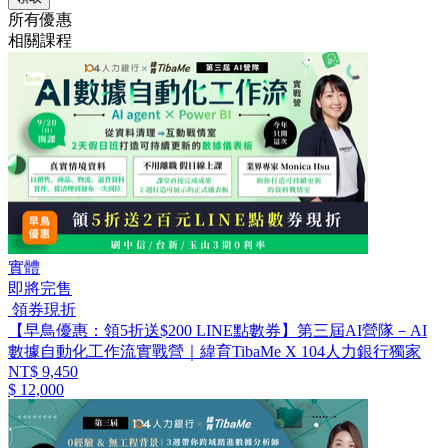
所有優惠
相關課程
實體
即將完售
領券現折
【早鳥優惠：領5折送$200 LINE點數券】第三屆AI營隊－AI
數據自動化工作流實戰營｜緯育TibaMe X 104人力銀行獨家
NT$ 9,450
$ 12,000