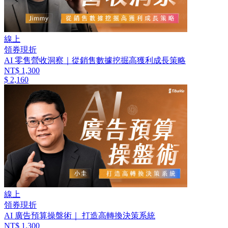
線上
領券現折
AI 零售營收洞察｜從銷售數據挖掘高獲利成長策略
NT$ 1,300
$ 2,160
線上
領券現折
AI 廣告預算操盤術｜ 打造高轉換決策系統
NT$ 1,300