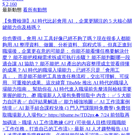
$ 2,160
最新動態
看所有動態
【免費檢測】AI 時代比起會用 AI ，企業更關注的 5 大核心關
鍵能力你及格嗎？
你也覺得，會用 AI 工具好像已經不夠了嗎？ ​ 現在很多人都能
夠用 AI 整理資料、做圖、分析資料、寫程式等， 但真正進到
職場後，企業更在意的可能是： 你能不能看懂任務要解決什
麼？ 能不能把模糊需求拆成可執行步驟？ 能不能判斷哪一段
適合讓 AI 協助？ 能不能把 AI 產出的內容整理成主管看得懂
的成果？ ​ AI 時代的職場入場能力，已經不只是「會用工
具」， 而是能不能把工具放進任務流程，交出可理解、可採
用、可重複的成果。 ​ 這次緯育 TibaMe 推出 AI 時代的職場入
場能力指南， 幫助你在 AI 時代進入職場前先釐清與檢核需要
掌握的能力。 ​ 🎁 職場新人入場包免費領取中 內含： ✅ 5 大能
力自評表 ✅ 自評結果解讀 ✅ 能力補強地圖 ✅ AI 工作流案例
情境 ✅ AI 新手組合課程兌換 (3 門入門課限時免費學) 免費領
取職場新人入場包👉 https://tibame.tw/TD2px ​ 🔥 7/24 前領取再
加碼送 > 職場 AI 工作流教練 GPT (可依個人目標/現職職能
+工作任務，打造自己的工作流) > 最新 AI 人才趨勢報告 (AI