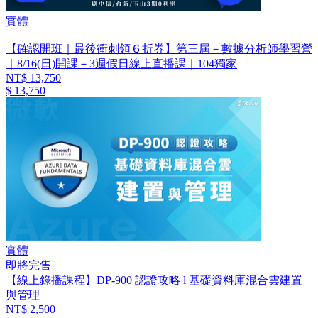
實體
【確認開班｜最後衝刺領６折券】第三屆－數據分析師學習營
｜8/16(日)開課－3週假日線上直播課｜104獨家
NT$ 13,750
$ 13,750
實體
即將完售
【線上錄播課程】DP-900 認證攻略 l 基礎資料庫混合雲建置
與管理
NT$ 2,500