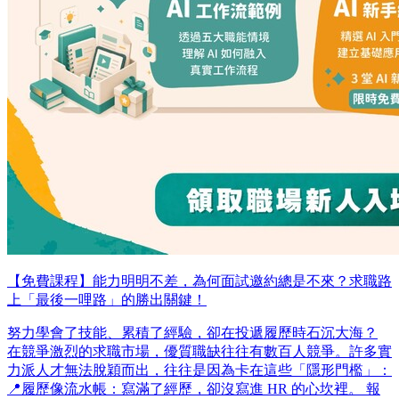
【免費課程】能力明明不差，為何面試邀約總是不來？求職路
上「最後一哩路」的勝出關鍵！
努力學會了技能、累積了經驗，卻在投遞履歷時石沉大海？
在競爭激烈的求職市場，優質職缺往往有數百人競爭。許多實
力派人才無法脫穎而出，往往是因為卡在這些「隱形門檻」：
📍履歷像流水帳：寫滿了經歷，卻沒寫進 HR 的心坎裡。 報