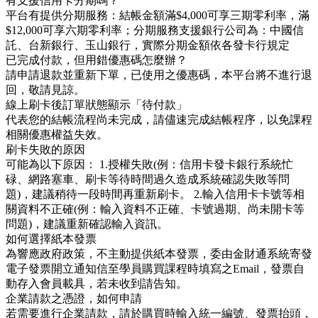
有支援信用卡分期嗎？
平台有提供分期服務：結帳金額滿$4,000可享三期零利率，滿
$12,000可享六期零利率；分期服務支援銀行公司為：中國信
託、台新銀行、玉山銀行，實際分期金額依各發卡行規定
已完成付款，但用錯優惠碼怎麼辦？
請申請退款並重新下單，已使用之優惠碼，本平台將不進行退
回，敬請見諒。
線上刷卡後訂單狀態顯示「待付款」
代表您的結帳流程尚未完成，請儘速完成結帳程序，以免課程
相關優惠權益失效。
刷卡失敗的原因
可能為以下原因： 1.授權失敗(例：信用卡發卡銀行系統忙
碌、網路塞車、刷卡等待時間過久造成系統確認失敗等問
題)，建議稍待一段時間再重新刷卡。 2.輸入信用卡卡號等相
關資料不正確(例：輸入資料不正確、卡號過期、尚未開卡等
問題)，建議重新確認輸入資訊。
如何選擇紙本發票
為響應政府政策，不主動提供紙本發票，委由金財通系統寄發
電子發票開立通知信至學員購買課程時填寫之Email，發票自
動存入會員載具，若未收到請告知。
企業請款之憑證，如何申請
若需要進行企業請款，請於購買時輸入統一編號、發票抬頭，