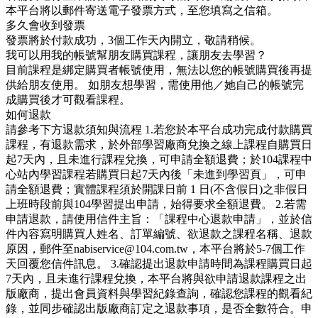
本平台將以郵件寄送電子發票方式，至您填寫之信箱。
多久會收到發票
發票將於付款成功，3個工作天內開立，敬請稍候。
我可以用我的帳號幫朋友購買課程，讓朋友去學習？
目前課程是綁定購買者帳號使用，無法以您的帳號購買後再提
供給朋友使用。 如朋友想學習，需使用他／她自己的帳號完
成購買後才可觀看課程。
如何退款
請參考下方退款須知與流程 1.若您於本平台成功完成付款購買
課程，有退款需求，於外部學習廠商兌換之線上課程自購買日
起7天內，且未進行課程兌換，可申請全額退費；於104課程中
心站內學習課程若購買日起7天內後「未進到學習頁」，可申
請全額退費；實體課程須於開課日前 1 日(不含假日)之非假日
上班時段前與104學習提出申請，始得要求全額退費。 2.若需
申請退款，請使用信件主旨：「課程中心退款申請」，並於信
件內容寫明購買人姓名、訂單編號、欲退款之課程名稱、退款
原因，郵件至nabiservice@104.com.tw，本平台將於5-7個工作
天回覆您信件訊息。 3.確認提出退款申請時間為課程購買日起
7天內，且未進行課程兌換，本平台將與欲申請退款課程之出
版廠商，提出會員資料與學習紀錄查詢，確認您課程的觀看紀
錄，並同步確認出版廠商訂定之退款事項，是否全數符合。申