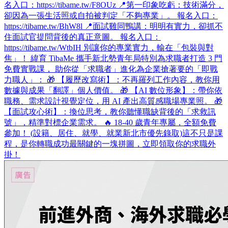
名入口：https://tibame.tw/F8OUz 📍第一印象吃虧：技術滿分，
卻因為一張生活照或自拍被判定「不夠專業」。 報名入口：
https://tibame.tw/BhW8l 📍面試雞同鴨講：明明有實力，卻抓不
住面試官提問背後的真正意圖。 報名入口：
https://tibame.tw/WtbIH 別讓你的專業實力，輸在「包裝與對
焦」！ 緯育 TibaMe 攜手新北勢青年局特別為求職者打造 3 門
免費實戰課， 助你從「求職者」進化為企業搶著要的「即戰
力職人」： 🎁 【履歷改寫術】：不再羅列工作內容，教你用
數據與成果「翻譯」個人價值。 🎁 【AI 數位形象】：帶你依
職務、需求設計視覺定位，用 AI 產出高質感職場專業照。 🎁
【面試攻心術】：換位思考，教你聽懂職缺背後的「求救訊
號」，精準對標企業需求。 🔥 18-40 歲青年專屬，全額免費
參加！ (設籍、居住、就學、就業新北市優先錄取)​ 這不只是課
程，是你轉職成功最關鍵的一塊拼圖，立即領取你的求職外
掛！