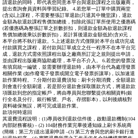
請退款的同時，即代表您同意本平台與退款課程之出版廠商，
提出查詢會員資料與學習紀錄。 4.若您單一訂單中購買兩堂
(含)以上課程，不需要整張訂單退款(只退其中幾堂課)，退款
金額為欲退款課程售價加總後，扣除此張訂單所使用之優惠碼
(若優惠碼為整張訂單之折數折扣，則退款金額為欲退款課程
售價加總後乘以折數折扣)，若計算後退款金額低於(含)0元，
本平台將不執行退款。5.上述退款方式僅限於本平台成功完成
付款購買之課程，若付款與訂單成立之任一程序不在本平台完
成，退款方式需依照課程出版之廠商所訂定之規則提出申請，
並由課程出版廠商協助處理，本平台不介入。 6.若您的發票沒
有填寫統一編號，並需要辦理退款時，由本平台代為處理發票
相關作業 (如作廢電子發票或開立電子發票折讓單)，以加速退
款作業時程。 7.分期付款退費須知：刷卡分期消費，全額退款
則會進行全額刷退，若是部分退款會採取匯款方式，將退款款
項匯款到您的指定帳戶，將由專員與您聯繫提供相關資料(銀
行全名及分行、銀行帳號、戶名、存摺影本)，以利後續核對
資料確保無誤，將可完成退款作業。
款項何時退回
其退費流程說明：(1)專員收到退款信件後，啟動退款機制(104
內部財務審核) – (2) 104財務作業完畢後通知線上刷卡系統商
(簡稱：第三方)送出退刷申請 –(3) 第三方會與您的刷卡銀行進