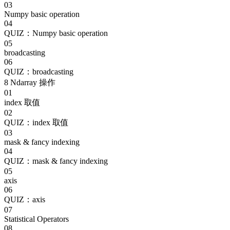
03
Numpy basic operation
04
QUIZ：Numpy basic operation
05
broadcasting
06
QUIZ：broadcasting
8
Ndarray 操作
01
index 取值
02
QUIZ：index 取值
03
mask & fancy indexing
04
QUIZ：mask & fancy indexing
05
axis
06
QUIZ：axis
07
Statistical Operators
08