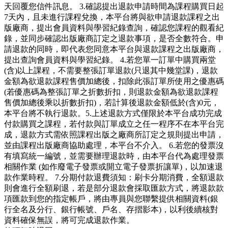
天回覆您信件訊息。 3.確認提出退款申請時間為課程購買日起
7天內，且未進行課程兌換，本平台將與欲申請退款課程之出
版廠商，提出會員資料與學習紀錄查詢，確認您課程的觀看紀
錄，並同步確認出版廠商訂定之退款事項，是否全數符合。申
請退款的同時，即代表您同意本平台與退款課程之出版廠商，
提出查詢會員資料與學習紀錄。 4.若您單一訂單中購買兩堂
(含)以上課程，不需要整張訂單退款(只退其中幾堂課)，退款
金額為欲退款課程售價加總後，扣除此張訂單所使用之優惠碼
(若優惠碼為整張訂單之折數折扣，則退款金額為欲退款課程
售價加總後乘以折數折扣)，若計算後退款金額低於(含)0元，
本平台將不執行退款。5.上述退款方式僅限於本平台成功完成
付款購買之課程，若付款與訂單成立之任一程序不在本平台完
成，退款方式需依照課程出版之廠商所訂定之規則提出申請，
並由課程出版廠商協助處理，本平台不介入。 6.若您的發票沒
有填寫統一編號，並需要辦理退款時，由本平台代為處理發票
相關作業 (如作廢電子發票或開立電子發票折讓單)，以加速退
款作業時程。 7.分期付款退費須知：刷卡分期消費，全額退款
則會進行全額刷退，若是部分退款會採取匯款方式，將退款款
項匯款到您的指定帳戶，將由專員與您聯繫提供相關資料(銀
行全名及分行、銀行帳號、戶名、存摺影本)，以利後續核對
資料確保無誤，將可完成退款作業。