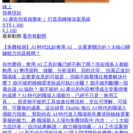
線上
領券現折
AI 廣告預算操盤術｜ 打造高轉換決策系統
NT$ 1,300
$ 2,160
最新動態
看所有動態
【免費檢測】AI 時代比起會用 AI ，企業更關注的 5 大核心關
鍵能力你及格嗎？
你也覺得，會用 AI 工具好像已經不夠了嗎？ ​ 現在很多人都能
夠用 AI 整理資料、做圖、分析資料、寫程式等， 但真正進到
職場後，企業更在意的可能是： 你能不能看懂任務要解決什
麼？ 能不能把模糊需求拆成可執行步驟？ 能不能判斷哪一段
適合讓 AI 協助？ 能不能把 AI 產出的內容整理成主管看得懂
的成果？ ​ AI 時代的職場入場能力，已經不只是「會用工
具」， 而是能不能把工具放進任務流程，交出可理解、可採
用、可重複的成果。 ​ 這次緯育 TibaMe 推出 AI 時代的職場入
場能力指南， 幫助你在 AI 時代進入職場前先釐清與檢核需要
掌握的能力。 ​ 🎁 職場新人入場包免費領取中 內含： ✅ 5 大能
力自評表 ✅ 自評結果解讀 ✅ 能力補強地圖 ✅ AI 工作流案例
情境 ✅ AI 新手組合課程兌換 (3 門入門課限時免費學) 免費領