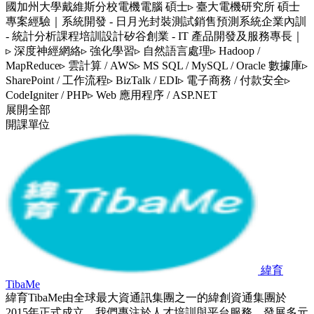
國加州大學戴維斯分校電機電腦 碩士▹ 臺大電機研究所 碩士
專案經驗｜系統開發 - 日月光封裝測試銷售預測系統企業內訓
- 統計分析課程培訓設計矽谷創業 - IT 產品開發及服務專長｜
▹ 深度神經網絡▹ 強化學習▹ 自然語言處理▹ Hadoop /
MapReduce▹ 雲計算 / AWS▹ MS SQL / MySQL / Oracle 數據庫▹
SharePoint / 工作流程▹ BizTalk / EDI▹ 電子商務 / 付款安全▹
CodeIgniter / PHP▹ Web 應用程序 / ASP.NET
展開全部
開課單位
緯育
TibaMe
緯育TibaMe由全球最大資通訊集團之一的緯創資通集團於
2015年正式成立，我們專注於人才培訓與平台服務，發展多元