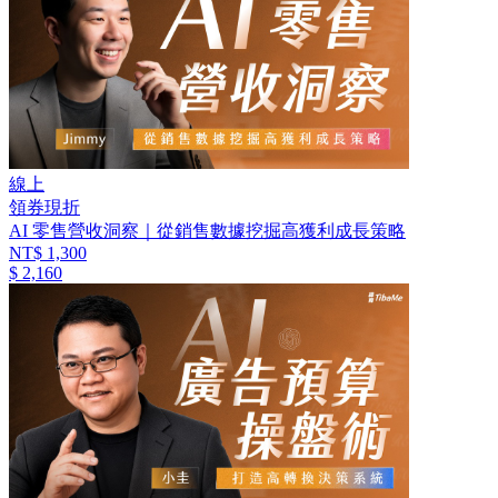
線上
領券現折
AI 零售營收洞察｜從銷售數據挖掘高獲利成長策略
NT$ 1,300
$ 2,160