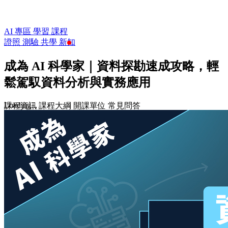
AI 專區
學習
課程
證照
測驗
共學
新知
成為 AI 科學家｜資料探勘速成攻略，輕
鬆駕馭資料分析與實務應用
Loading...
課程資訊
課程大綱
開課單位
常見問答