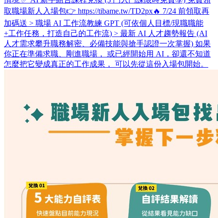
取職場新人入場包👉 https://tibame.tw/TD2px ​ 🔥 7/24 前領取再
加碼送 > 職場 AI 工作流教練 GPT (可依個人目標/現職職能
+工作任務，打造自己的工作流) > 最新 AI 人才趨勢報告 (AI
人才需求攀升職務解密、必備技能與搶手認證一次掌握) 如果
你正在準備求職、剛進職場， 或已經開始用 AI，卻還不知道
怎麼把它變成真正的工作成果， 可以先從這份入場包開始。 ​