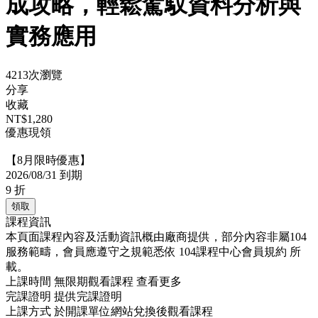
成攻略，輕鬆駕馭資料分析與
實務應用
4213次瀏覽
分享
收藏
NT$1,280
優惠現領
【8月限時優惠】
2026/08/31 到期
9
折
領取
課程資訊
本頁面課程內容及活動資訊概由廠商提供，部分內容非屬104
服務範疇，會員應遵守之規範悉依
104課程中心會員規約
所
載。
上課時間
無限期觀看課程
查看更多
完課證明
提供完課證明
上課方式
於開課單位網站兌換後觀看課程