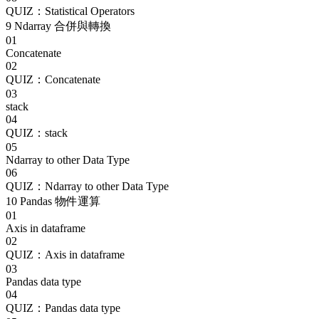
QUIZ：Statistical Operators
9
Ndarray 合併與轉換
01
Concatenate
02
QUIZ：Concatenate
03
stack
04
QUIZ：stack
05
Ndarray to other Data Type
06
QUIZ：Ndarray to other Data Type
10
Pandas 物件運算
01
Axis in dataframe
02
QUIZ：Axis in dataframe
03
Pandas data type
04
QUIZ：Pandas data type