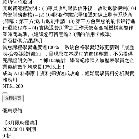
款項何時退回
其退費流程說明：(1)專員收到退款信件後，啟動退款機制(104
內部財務審核) – (2) 104財務作業完畢後通知線上刷卡系統商
(簡稱：第三方)送出退刷申請 –(3) 第三方會與您的刷卡銀行進
行退款程序 – (4) 實際退費所需之工作天依各金融機構實際作
業時間為準。(建議您可留意進2-3期的信用卡帳單)
是否提供完課證明
當您課程學習進度達100％，系統會將學習紀錄更新到『履歷
表-資格認證欄位』，呈現您在本課程的進修專業，不另提供
完課證明文件。 ＊據104統計 - 學習紀錄匯入履歷表學員之企
業邀約數平均成長19%以上！
成為 AI 科學家｜資料探勘速成攻略，輕鬆駕馭資料分析與實
務應用
NT$1,280
立即購買
優惠現領
【8月限時優惠】
2026/08/31 到期
9
折