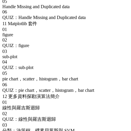
05
Handle Missing and Duplicated data
06
QUIZ：Handle Missing and Duplicated data
11
Matplotlib 套件
01
figure
02
QUIZ：figure
03
sub-plot
04
QUIZ：sub-plot
05
pie chart，scatter，histogram，bar chart
06
QUIZ：pie chart，scatter，histogram，bar chart
12
更多資料探勘演算法簡介
01
線性與羅吉斯迴歸
02
QUIZ：線性與羅吉斯迴歸
03
分類：決策樹，樸素貝葉斯與 SVM