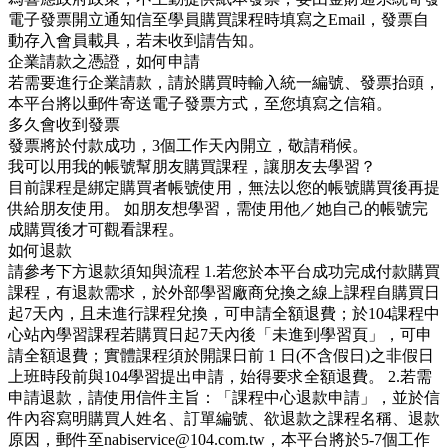
電子發票開立通知信至學員購買課程時填寫之Email，發票自
動存入會員載具，若未收到請告知。
企業請款之憑證，如何申請
若需要進行企業請款，請於購買時輸入統一編號、發票抬頭，
本平台將以郵件寄送電子發票方式，至您填寫之信箱。
多久會收到發票
發票將於付款成功，3個工作天內開立，敬請稍候。
我可以用我的帳號幫朋友購買課程，讓朋友去學習？
目前課程是綁定購買者帳號使用，無法以您的帳號購買後再提
供給朋友使用。 如朋友想學習，需使用他／她自己的帳號完
成購買後才可觀看課程。
如何退款
請參考下方退款須知與流程 1.若您於本平台成功完成付款購買
課程，有退款需求，於外部學習廠商兌換之線上課程自購買日
起7天內，且未進行課程兌換，可申請全額退費；於104課程中
心站內學習課程若購買日起7天內後「未進到學習頁」，可申
請全額退費；實體課程須於開課日前 1 日(不含假日)之非假日
上班時段前與104學習提出申請，始得要求全額退費。 2.若需
申請退款，請使用信件主旨：「課程中心退款申請」，並於信
件內容寫明購買人姓名、訂單編號、欲退款之課程名稱、退款
原因，郵件至nabiservice@104.com.tw，本平台將於5-7個工作