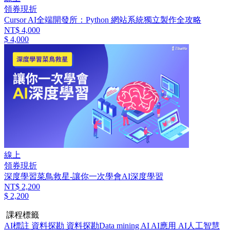
領券現折
Cursor AI全端開發所：Python 網站系統獨立製作全攻略
NT$ 4,000
$ 4,000
線上
領券現折
深度學習菜鳥救星-讓你一次學會AI深度學習
NT$ 2,200
$ 2,200
課程標籤
AI標註
資料探勘
資料探勘Data mining
AI
AI應用
AI人工智慧