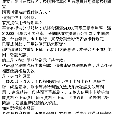
成立」即可完成報名，後續開課單位會有專員與您聯繫後續事
宜。
購買與報名課程付款方式？
僅提供信用卡付款。
有支援信用卡分期嗎？
平台有提供分期服務：結帳金額滿$4,000可享三期零利率，滿
$12,000可享六期零利率；分期服務支援銀行公司為：中國信
託、台新銀行、玉山銀行，實際分期金額依各發卡行規定
已完成付款，但用錯優惠碼怎麼辦？
請申請退款並重新下單，已使用之優惠碼，本平台將不進行退
回，敬請見諒。
線上刷卡後訂單狀態顯示「待付款」
代表您的結帳流程尚未完成，請儘速完成結帳程序，以免課程
相關優惠權益失效。
刷卡失敗的原因
可能為以下原因： 1.授權失敗(例：信用卡發卡銀行系統忙
碌、網路塞車、刷卡等待時間過久造成系統確認失敗等問
題)，建議稍待一段時間再重新刷卡。 2.輸入信用卡卡號等相
關資料不正確(例：輸入資料不正確、卡號過期、尚未開卡等
問題)，建議重新確認輸入資訊。
如何選擇紙本發票
為響應政府政策，不主動提供紙本發票，委由金財通系統寄發