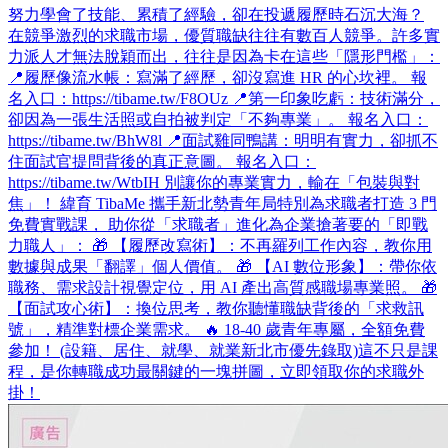
努力學會了技能、累積了經驗，卻在投遞履歷時石沉大海？
在競爭激烈的求職市場，優質職缺往往有數百人競爭。許多實
力派人才無法脫穎而出，往往是因為卡在這些「隱形門檻」：
📍履歷像流水帳：寫滿了經歷，卻沒寫進 HR 的心坎裡。 報
名入口：https://tibame.tw/F8OUz 📍第一印象吃虧：技術滿分，
卻因為一張生活照或自拍被判定「不夠專業」。 報名入口：
https://tibame.tw/BhW8l 📍面試雞同鴨講：明明有實力，卻抓不
住面試官提問背後的真正意圖。 報名入口：
https://tibame.tw/WtbIH 別讓你的專業實力，輸在「包裝與對
焦」！ 緯育 TibaMe 攜手新北勢青年局特別為求職者打造 3 門
免費實戰課， 助你從「求職者」進化為企業搶著要的「即戰
力職人」： 🎁 【履歷改寫術】：不再羅列工作內容，教你用
數據與成果「翻譯」個人價值。 🎁 【AI 數位形象】：帶你依
職務、需求設計視覺定位，用 AI 產出高質感職場專業照。 🎁
【面試攻心術】：換位思考，教你聽懂職缺背後的「求救訊
號」，精準對標企業需求。 🔥 18-40 歲青年專屬，全額免費
參加！ (設籍、居住、就學、就業新北市優先錄取)​ 這不只是課
程，是你轉職成功最關鍵的一塊拼圖，立即領取你的求職外
掛！