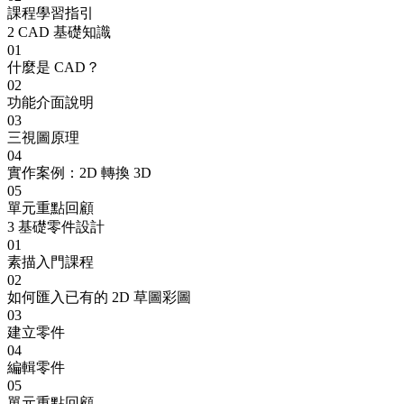
課程學習指引
2
CAD 基礎知識
01
什麼是 CAD？
02
功能介面說明
03
三視圖原理
04
實作案例：2D 轉換 3D
05
單元重點回顧
3
基礎零件設計
01
素描入門課程
02
如何匯入已有的 2D 草圖彩圖
03
建立零件
04
編輯零件
05
單元重點回顧