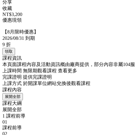
分享
收藏
NT$3,200
優惠現領
【8月限時優惠】
2026/08/31 到期
9
折
領取
課程資訊
本頁面課程內容及活動資訊概由廠商提供，部分內容非屬104
上課時間
無限期觀看課程
查看更多
完課證明
提供完課證明
上課方式
於開課單位網站兌換後觀看課程
課程內容
展開全部
課程大綱
展開全部
1
課程前導
01
課程前導
02