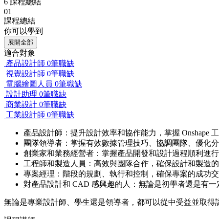
6
課程總結
01
課程總結
你可以學到
展開全部
適合對象
產品設計師
0筆職缺
視覺設計師
0筆職缺
電腦繪圖人員
0筆職缺
設計助理
0筆職缺
商業設計
0筆職缺
工業設計師
0筆職缺
產品設計師：提升設計效率和協作能力，掌握 Onshape 
團隊領導者：掌握有效數據管理技巧、協調團隊、優化分
創業家和業務經營者：掌握產品開發和設計過程順利進行
工程師和製造人員：高效與團隊合作，確保設計和製造的
專案經理：階段的規劃、執行和控制，確保專案的成功交
對產品設計和 CAD 感興趣的人：無論是初學者還是有一定
無論是專業設計師、學生還是領導者，都可以從中受益並取得認證成