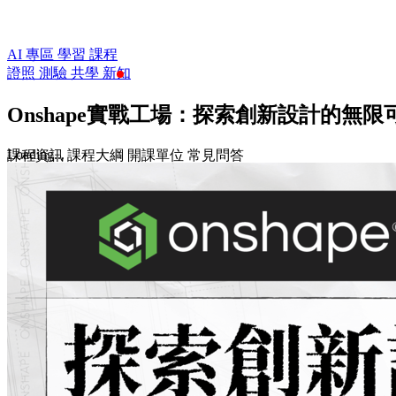
AI 專區
學習
課程
證照
測驗
共學
新知
Onshape實戰工場：探索創新設計的無限
Loading...
課程資訊
課程大綱
開課單位
常見問答