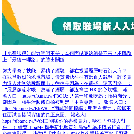
【免費課程】能力明明不差，為何面試邀約總是不來？求職路
上「最後一哩路」的勝出關鍵！
努力學會了技能、累積了經驗，卻在投遞履歷時石沉大海？
在競爭激烈的求職市場，優質職缺往往有數百人競爭。許多實
力派人才無法脫穎而出，往往是因為卡在這些「隱形門檻」：
📍履歷像流水帳：寫滿了經歷，卻沒寫進 HR 的心坎裡。 報
名入口：https://tibame.tw/F8OUz 📍第一印象吃虧：技術滿分，
卻因為一張生活照或自拍被判定「不夠專業」。 報名入口：
https://tibame.tw/BhW8l 📍面試雞同鴨講：明明有實力，卻抓不
住面試官提問背後的真正意圖。 報名入口：
https://tibame.tw/WtbIH 別讓你的專業實力，輸在「包裝與對
焦」！ 緯育 TibaMe 攜手新北勢青年局特別為求職者打造 3 門
免費實戰課， 助你從「求職者」進化為企業搶著要的「即戰