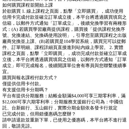
如何購買課程並開始上課
於欲購買 1. 線上課程之頁面，點擊「立即購買」，成功使用
信用卡完成付款並確立訂單成立後，本平台將透過購買填寫之
信箱，以郵件方式通知「訂單成立」，後續兌換學習有兩種形
式：(A) 若購買學習廠商提供課程，購買後「提供課程兌換序
號、兌換連結、兌換碼使用說明」，引導您至購買課程之出版
廠商兌換並上課、(B)若購買是104學習系統，購買完可以從郵
件、訂單明細、課程詳細頁直接進到站內線上學習。 2. 實體
課程之頁面，點擊「立即購買」，成功完成付款並確立訂單成
立後，本平台將透過購買填寫之信箱，以郵件方式通知「訂單
成立」即可完成報名，後續開課單位會有專員與您聯繫後續事
宜。
購買與報名課程付款方式？
僅提供信用卡付款。
有支援信用卡分期嗎？
平台有提供分期服務：結帳金額滿$4,000可享三期零利率，滿
$12,000可享六期零利率；分期服務支援銀行公司為：中國信
託、台新銀行、玉山銀行，實際分期金額依各發卡行規定
已完成付款，但用錯優惠碼怎麼辦？
請申請退款並重新下單，已使用之優惠碼，本平台將不進行退
回，敬請見諒。