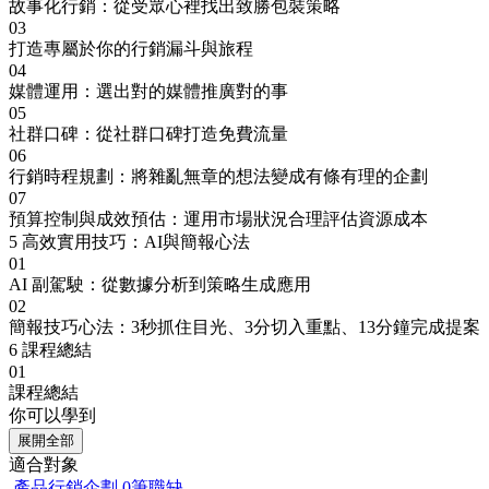
故事化行銷：從受眾心裡找出致勝包裝策略
03
打造專屬於你的行銷漏斗與旅程
04
媒體運用：選出對的媒體推廣對的事
05
社群口碑：從社群口碑打造免費流量
06
行銷時程規劃：將雜亂無章的想法變成有條有理的企劃
07
預算控制與成效預估：運用市場狀況合理評估資源成本
5
高效實用技巧：AI與簡報心法
01
AI 副駕駛：從數據分析到策略生成應用
02
簡報技巧心法：3秒抓住目光、3分切入重點、13分鐘完成提案
6
課程總結
01
課程總結
你可以學到
展開全部
適合對象
產品行銷企劃
0筆職缺