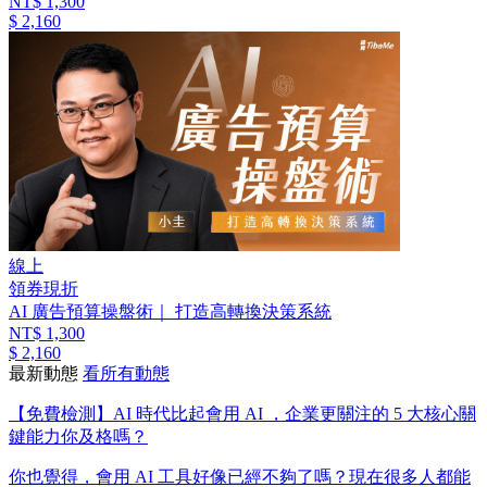
NT$ 1,300
$ 2,160
線上
領券現折
AI 廣告預算操盤術｜ 打造高轉換決策系統
NT$ 1,300
$ 2,160
最新動態
看所有動態
【免費檢測】AI 時代比起會用 AI ，企業更關注的 5 大核心關
鍵能力你及格嗎？
你也覺得，會用 AI 工具好像已經不夠了嗎？ ​ 現在很多人都能