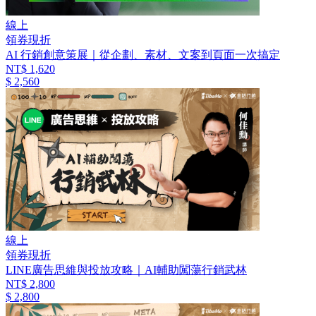
線上
領券現折
AI 行銷創意策展｜從企劃、素材、文案到頁面一次搞定
NT$ 1,620
$ 2,560
線上
領券現折
LINE廣告思維與投放攻略｜AI輔助闖蕩行銷武林
NT$ 2,800
$ 2,800