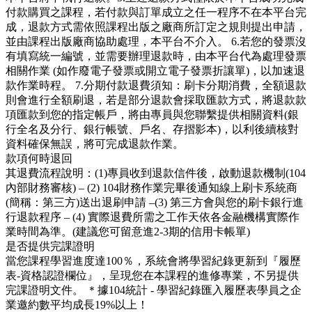
付款購買之課程，若付款與訂單成立之任一程序不在本平台完
成，退款方式需依照課程出版之廠商所訂定之規則提出申請，
並由課程出版廠商協助處理，本平台不介入。 6.若您的發票沒
有填寫統一編號，並需要辦理退款時，由本平台代為處理發票
相關作業 (如作廢電子發票或開立電子發票折讓單)，以加速退
款作業時程。 7.分期付款退費須知：刷卡分期消費，全額退款
則會進行全額刷退，若是部分退款會採取匯款方式，將退款款
項匯款到您的指定帳戶，將由專員與您聯繫提供相關資料(銀
行全名及分行、銀行帳號、戶名、存摺影本)，以利後續核對
資料確保無誤，將可完成退款作業。
款項何時退回
其退費流程說明：(1)專員收到退款信件後，啟動退款機制(104
內部財務審核) – (2) 104財務作業完畢後通知線上刷卡系統商
(簡稱：第三方)送出退刷申請 –(3) 第三方會與您的刷卡銀行進
行退款程序 – (4) 實際退費所需之工作天依各金融機構實際作
業時間為準。(建議您可留意進2-3期的信用卡帳單)
是否提供完課證明
當您課程學習進度達100％，系統會將學習紀錄更新到『履歷
表-資格認證欄位』，呈現您在本課程的進修專業，不另提供
完課證明文件。 ＊據104統計 - 學習紀錄匯入履歷表學員之企
業邀約數平均成長19%以上！