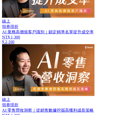
線上
領券現折
AI 業務高價值客戶識別｜鎖定精準名單提升成交率
NT$ 1,300
$ 2,160
線上
領券現折
AI 零售營收洞察｜從銷售數據挖掘高獲利成長策略