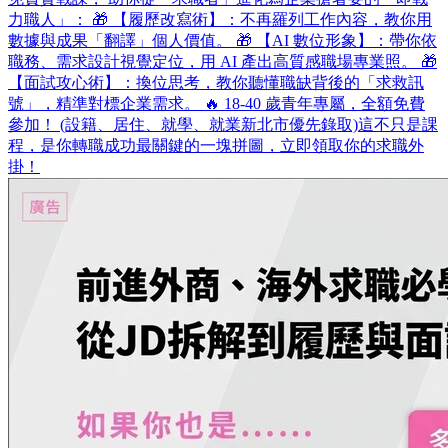
力職人」： 🎁 【履歷改寫術】：不再羅列工作內容，教你用
數據與成果「翻譯」個人價值。 🎁 【AI 數位形象】：帶你依
職務、需求設計視覺定位，用 AI 產出高質感職場專業照。 🎁
【面試攻心術】：換位思考，教你聽懂職缺背後的「求救訊
號」，精準對標企業需求。 🔥 18-40 歲青年專屬，全額免費
參加！ (設籍、居住、就學、就業新北市優先錄取)​ 這不只是課
程，是你轉職成功最關鍵的一塊拼圖，立即領取你的求職外
掛！