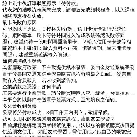
線上刷卡後訂單狀態顯示「待付款」
代表您的結帳流程尚未完成，請儘速完成結帳程序，以免課程
相關優惠權益失效。
刷卡失敗的原因
可能為以下原因： 1.授權失敗(例：信用卡發卡銀行系統忙
碌、網路塞車、刷卡等待時間過久造成系統確認失敗等問
題)，建議稍待一段時間再重新刷卡。 2.輸入信用卡卡號等相
關資料不正確(例：輸入資料不正確、卡號過期、尚未開卡等
問題)，建議重新確認輸入資訊。
如何選擇紙本發票
為響應政府政策，不主動提供紙本發票，委由金財通系統寄發
電子發票開立通知信至學員購買課程時填寫之Email，發票自
動存入會員載具，若未收到請告知。
企業請款之憑證，如何申請
若需要進行企業請款，請於購買時輸入統一編號、發票抬頭，
本平台將以郵件寄送電子發票方式，至您填寫之信箱。
多久會收到發票
發票將於付款成功，3個工作天內開立，敬請稍候。
我可以用我的帳號幫朋友購買課程，讓朋友去學習？
目前課程是綁定購買者帳號使用，無法以您的帳號購買後再提
供給朋友使用。 如朋友想學習，需使用他／她自己的帳號完