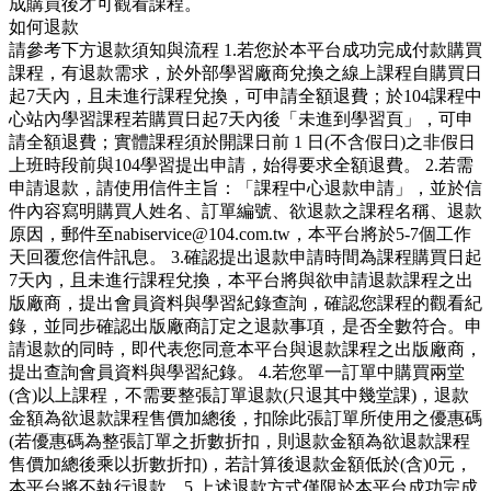
成購買後才可觀看課程。
如何退款
請參考下方退款須知與流程 1.若您於本平台成功完成付款購買
課程，有退款需求，於外部學習廠商兌換之線上課程自購買日
起7天內，且未進行課程兌換，可申請全額退費；於104課程中
心站內學習課程若購買日起7天內後「未進到學習頁」，可申
請全額退費；實體課程須於開課日前 1 日(不含假日)之非假日
上班時段前與104學習提出申請，始得要求全額退費。 2.若需
申請退款，請使用信件主旨：「課程中心退款申請」，並於信
件內容寫明購買人姓名、訂單編號、欲退款之課程名稱、退款
原因，郵件至nabiservice@104.com.tw，本平台將於5-7個工作
天回覆您信件訊息。 3.確認提出退款申請時間為課程購買日起
7天內，且未進行課程兌換，本平台將與欲申請退款課程之出
版廠商，提出會員資料與學習紀錄查詢，確認您課程的觀看紀
錄，並同步確認出版廠商訂定之退款事項，是否全數符合。申
請退款的同時，即代表您同意本平台與退款課程之出版廠商，
提出查詢會員資料與學習紀錄。 4.若您單一訂單中購買兩堂
(含)以上課程，不需要整張訂單退款(只退其中幾堂課)，退款
金額為欲退款課程售價加總後，扣除此張訂單所使用之優惠碼
(若優惠碼為整張訂單之折數折扣，則退款金額為欲退款課程
售價加總後乘以折數折扣)，若計算後退款金額低於(含)0元，
本平台將不執行退款。5.上述退款方式僅限於本平台成功完成