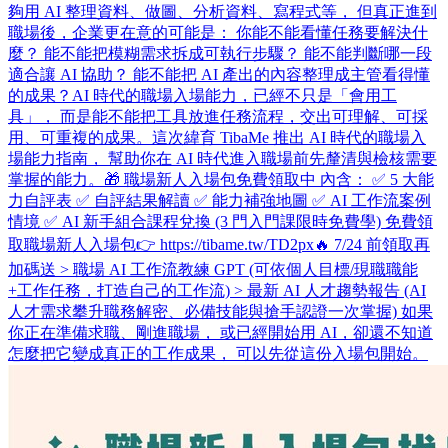
夠用 AI 整理資料、做圖、分析資料、寫程式等， 但真正進到
職場後，企業更在意的可能是： 你能不能看懂任務要解決什
麼？ 能不能把模糊需求拆成可執行步驟？ 能不能判斷哪一段
適合讓 AI 協助？ 能不能把 AI 產出的內容整理成主管看得懂
的成果？ ​ AI 時代的職場入場能力，已經不只是「會用工
具」， 而是能不能把工具放進任務流程，交出可理解、可採
用、可重複的成果。 ​ 這次緯育 TibaMe 推出 AI 時代的職場入
場能力指南， 幫助你在 AI 時代進入職場前先釐清與檢核需要
掌握的能力。 ​ 🎁 職場新人入場包免費領取中 內含： ✅ 5 大能
力自評表 ✅ 自評結果解讀 ✅ 能力補強地圖 ✅ AI 工作流案例
情境 ✅ AI 新手組合課程兌換 (3 門入門課限時免費學) 免費領
取職場新人入場包👉 https://tibame.tw/TD2px ​ 🔥 7/24 前領取再
加碼送 > 職場 AI 工作流教練 GPT (可依個人目標/現職職能
+工作任務，打造自己的工作流) > 最新 AI 人才趨勢報告 (AI
人才需求攀升職務解密、必備技能與搶手認證一次掌握) 如果
你正在準備求職、剛進職場， 或已經開始用 AI，卻還不知道
怎麼把它變成真正的工作成果， 可以先從這份入場包開始。 ​