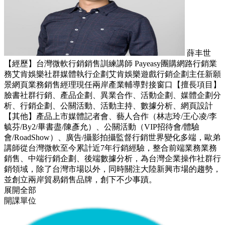
薛丰世
【經歷】台灣微軟行銷銷售訓練講師 Payeasy團購網路行銷業
務艾肯娛樂社群媒體執行企劃艾肯娛樂遊戲行銷企劃主任新願
景網頁業務銷售經理現任兩岸產業輔導對接窗口【擅長項目】
臉書社群行銷、產品企劃、異業合作、活動企劃、媒體企劃分
析、行銷企劃、公關活動、活動主持、數據分析、網頁設計
【其他】產品上市媒體記者會、藝人合作（林志玲/王心凌/李
毓芬/By2/畢書盡/陳彥允）、公關活動（VIP招待會/體驗
會/RoadShow）、廣告/攝影拍攝監督行銷世界變化多端，歐弟
講師從台灣微軟至今累計近7年行銷經驗，整合前端業務業務
銷售、中端行銷企劃、後端數據分析，為台灣企業操作社群行
銷領域，除了台灣市場以外，同時關注大陸新興市場的趨勢，
並創立兩岸貿易銷售品牌，創下不少事蹟。
展開全部
開課單位