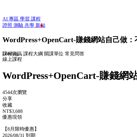
AI 專區
學習
課程
證照
測驗
共學
新知
WordPress+OpenCart-賺錢網站自
Loading...
課程資訊
課程大綱
開課單位
常見問答
線上課程
WordPress+OpenCart
4544次瀏覽
分享
收藏
NT$3,688
優惠現領
【8月限時優惠】
2026/08/31 到期