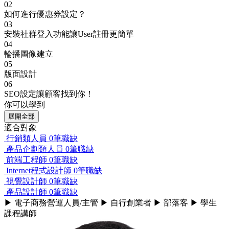
02
如何進行優惠券設定？
03
安裝社群登入功能讓User註冊更簡單
04
輪播圖像建立
05
版面設計
06
SEO設定讓顧客找到你！
你可以學到
展開全部
適合對象
行銷類人員
0筆職缺
產品企劃類人員
0筆職缺
前端工程師
0筆職缺
Internet程式設計師
0筆職缺
視覺設計師
0筆職缺
產品設計師
0筆職缺
▶ 電子商務營運人員/主管 ▶ 自行創業者 ▶ 部落客 ▶ 學生
課程講師