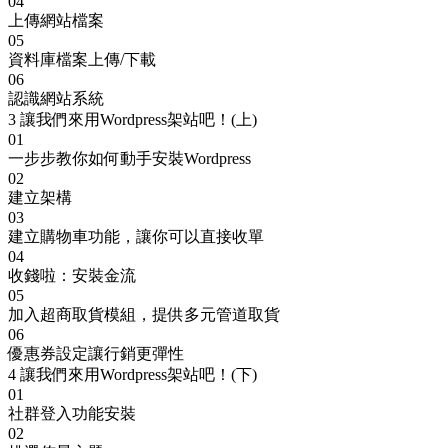
04
上傳網站檔案
05
資料庫檔案上傳/下載
06
認識網站系統
3
讓我們來用Wordpress架站吧！(上)
01
一步步教你如何動手安裝Wordpress
02
建立架構
03
建立購物車功能，讓你可以直接收單
04
收錢啦：安裝金流
05
加入超商取貨模組，提供多元管道取貨
06
優惠券設定讓行銷更彈性
4
讓我們來用Wordpress架站吧！(下)
01
社群登入功能安裝
02