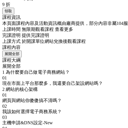
9
折
領取
課程資訊
本頁面課程內容及活動資訊概由廠商提供，部分內容非屬104
上課時間
無限期觀看課程
查看更多
完課證明
提供完課證明
上課方式
於開課單位網站兌換後觀看課程
課程內容
展開全部
課程大綱
展開全部
1
為什麼要自己做電子商務網站？
01
現在市面上平台那麼多，我還要自己架設網站嗎？
2
網站的核心架構
01
網頁與網站你傻傻搞不清嗎？
02
我該如何選擇電子商務系統？
03
主機申請&DNS設定-New