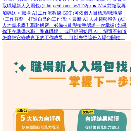
取職場新人入場包👉 https://tibame.tw/TD2px ​ 🔥 7/24 前領取再
加碼送 > 職場 AI 工作流教練 GPT (可依個人目標/現職職能
+工作任務，打造自己的工作流) > 最新 AI 人才趨勢報告 (AI
人才需求攀升職務解密、必備技能與搶手認證一次掌握) 如果
你正在準備求職、剛進職場， 或已經開始用 AI，卻還不知道
怎麼把它變成真正的工作成果， 可以先從這份入場包開始。 ​