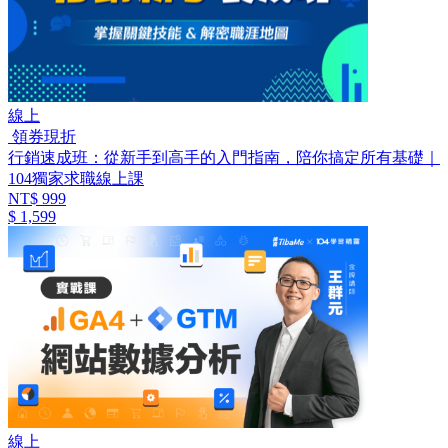
線上
領券現折
行銷速成班：從新手到高手的入門指南，陪你搞定所有基礎｜
104獨家求職線上課
NT$ 999
$ 1,599
線上