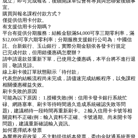
成立」即可完成報名，後續開課單位會有專員與您聯繫後續事
宜。
購買與報名課程付款方式？
僅提供信用卡付款。
有支援信用卡分期嗎？
平台有提供分期服務：結帳金額滿$4,000可享三期零利率，滿
$12,000可享六期零利率；分期服務支援銀行公司為：中國信
託、台新銀行、玉山銀行，實際分期金額依各發卡行規定
已完成付款，但用錯優惠碼怎麼辦？
請申請退款並重新下單，已使用之優惠碼，本平台將不進行退
回，敬請見諒。
線上刷卡後訂單狀態顯示「待付款」
代表您的結帳流程尚未完成，請儘速完成結帳程序，以免課程
相關優惠權益失效。
刷卡失敗的原因
可能為以下原因： 1.授權失敗(例：信用卡發卡銀行系統忙
碌、網路塞車、刷卡等待時間過久造成系統確認失敗等問
題)，建議稍待一段時間再重新刷卡。 2.輸入信用卡卡號等相
關資料不正確(例：輸入資料不正確、卡號過期、尚未開卡等
問題)，建議重新確認輸入資訊。
如何選擇紙本發票
為響應政府政策，不主動提供紙本發票，委由金財通系統寄發