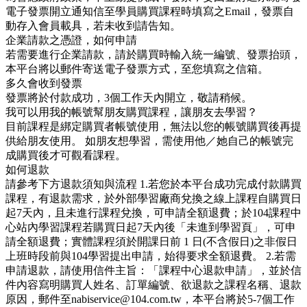
電子發票開立通知信至學員購買課程時填寫之Email，發票自
動存入會員載具，若未收到請告知。
企業請款之憑證，如何申請
若需要進行企業請款，請於購買時輸入統一編號、發票抬頭，
本平台將以郵件寄送電子發票方式，至您填寫之信箱。
多久會收到發票
發票將於付款成功，3個工作天內開立，敬請稍候。
我可以用我的帳號幫朋友購買課程，讓朋友去學習？
目前課程是綁定購買者帳號使用，無法以您的帳號購買後再提
供給朋友使用。 如朋友想學習，需使用他／她自己的帳號完
成購買後才可觀看課程。
如何退款
請參考下方退款須知與流程 1.若您於本平台成功完成付款購買
課程，有退款需求，於外部學習廠商兌換之線上課程自購買日
起7天內，且未進行課程兌換，可申請全額退費；於104課程中
心站內學習課程若購買日起7天內後「未進到學習頁」，可申
請全額退費；實體課程須於開課日前 1 日(不含假日)之非假日
上班時段前與104學習提出申請，始得要求全額退費。 2.若需
申請退款，請使用信件主旨：「課程中心退款申請」，並於信
件內容寫明購買人姓名、訂單編號、欲退款之課程名稱、退款
原因，郵件至nabiservice@104.com.tw，本平台將於5-7個工作