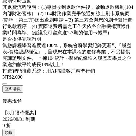
款項何時退回
其退費流程說明：(1)專員收到退款信件後，啟動退款機制(104
內部財務審核) – (2) 104財務作業完畢後通知線上刷卡系統商
(簡稱：第三方)送出退刷申請 –(3) 第三方會與您的刷卡銀行進
行退款程序 – (4) 實際退費所需之工作天依各金融機構實際作
業時間為準。(建議您可留意進2-3期的信用卡帳單)
是否提供完課證明
當您課程學習進度達100％，系統會將學習紀錄更新到『履歷
表-資格認證欄位』，呈現您在本課程的進修專業，不另提供
完課證明文件。 ＊據104統計 - 學習紀錄匯入履歷表學員之企
業邀約數平均成長19%以上！
打造智能推薦系統：用AI搞懂客戶精準行銷
NT$2,000
立即購買
優惠現領
【8月限時優惠】
2026/08/31 到期
9
折
領取