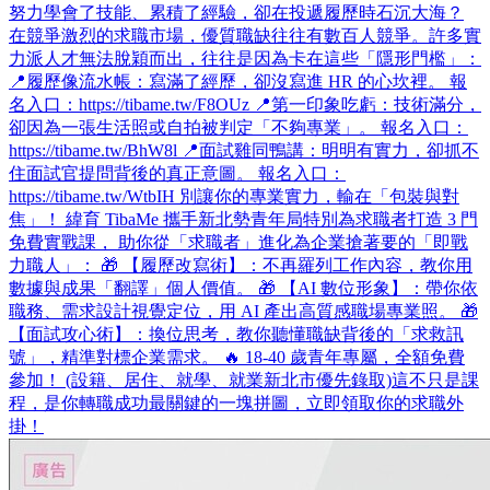
努力學會了技能、累積了經驗，卻在投遞履歷時石沉大海？
在競爭激烈的求職市場，優質職缺往往有數百人競爭。許多實
力派人才無法脫穎而出，往往是因為卡在這些「隱形門檻」：
📍履歷像流水帳：寫滿了經歷，卻沒寫進 HR 的心坎裡。 報
名入口：https://tibame.tw/F8OUz 📍第一印象吃虧：技術滿分，
卻因為一張生活照或自拍被判定「不夠專業」。 報名入口：
https://tibame.tw/BhW8l 📍面試雞同鴨講：明明有實力，卻抓不
住面試官提問背後的真正意圖。 報名入口：
https://tibame.tw/WtbIH 別讓你的專業實力，輸在「包裝與對
焦」！ 緯育 TibaMe 攜手新北勢青年局特別為求職者打造 3 門
免費實戰課， 助你從「求職者」進化為企業搶著要的「即戰
力職人」： 🎁 【履歷改寫術】：不再羅列工作內容，教你用
數據與成果「翻譯」個人價值。 🎁 【AI 數位形象】：帶你依
職務、需求設計視覺定位，用 AI 產出高質感職場專業照。 🎁
【面試攻心術】：換位思考，教你聽懂職缺背後的「求救訊
號」，精準對標企業需求。 🔥 18-40 歲青年專屬，全額免費
參加！ (設籍、居住、就學、就業新北市優先錄取)​ 這不只是課
程，是你轉職成功最關鍵的一塊拼圖，立即領取你的求職外
掛！