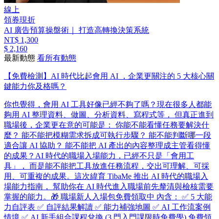
線上
領券現折
AI 廣告預算操盤術｜ 打造高轉換決策系統
NT$ 1,300
$ 2,160
最新動態
看所有動態
【免費檢測】AI 時代比起會用 AI ，企業更關注的 5 大核心關
鍵能力你及格嗎？
你也覺得，會用 AI 工具好像已經不夠了嗎？ ​ 現在很多人都能
夠用 AI 整理資料、做圖、分析資料、寫程式等， 但真正進到
職場後，企業更在意的可能是： 你能不能看懂任務要解決什
麼？ 能不能把模糊需求拆成可執行步驟？ 能不能判斷哪一段
適合讓 AI 協助？ 能不能把 AI 產出的內容整理成主管看得懂
的成果？ ​ AI 時代的職場入場能力，已經不只是「會用工
具」， 而是能不能把工具放進任務流程，交出可理解、可採
用、可重複的成果。 ​ 這次緯育 TibaMe 推出 AI 時代的職場入
場能力指南， 幫助你在 AI 時代進入職場前先釐清與檢核需要
掌握的能力。 ​ 🎁 職場新人入場包免費領取中 內含： ✅ 5 大能
力自評表 ✅ 自評結果解讀 ✅ 能力補強地圖 ✅ AI 工作流案例
情境 ✅ AI 新手組合課程兌換 (3 門入門課限時免費學) 免費領