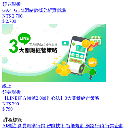
領券現折
GA4+GTM網站數據分析實戰課
NT$ 2,700
$ 2,700
線上
領券現折
【LINE官方帳號2.0操作心法】3大關鍵經營策略
NT$ 790
$ 790
課程標籤
AI標註
會員精準行銷
智能技術
智能規劃
網路行銷
行銷企劃