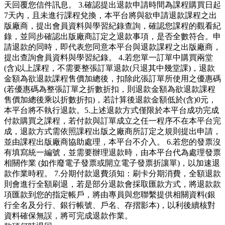
天回覆您信件訊息。 3.確認提出退款申請時間為課程購買日起
7天內，且未進行課程兌換，本平台將與欲申請退款課程之出
版廠商，提出會員資料與學習紀錄查詢，確認您課程的觀看紀
錄，並同步確認出版廠商訂定之退款事項，是否全數符合。申
請退款的同時，即代表您同意本平台與退款課程之出版廠商，
提出查詢會員資料與學習紀錄。 4.若您單一訂單中購買兩堂
(含)以上課程，不需要整張訂單退款(只退其中幾堂課)，退款
金額為欲退款課程售價加總後，扣除此張訂單所使用之優惠碼
(若優惠碼為整張訂單之折數折扣，則退款金額為欲退款課程
售價加總後乘以折數折扣)，若計算後退款金額低於(含)0元，
本平台將不執行退款。5.上述退款方式僅限於本平台成功完成
付款購買之課程，若付款與訂單成立之任一程序不在本平台完
成，退款方式需依照課程出版之廠商所訂定之規則提出申請，
並由課程出版廠商協助處理，本平台不介入。 6.若您的發票沒
有填寫統一編號，並需要辦理退款時，由本平台代為處理發票
相關作業 (如作廢電子發票或開立電子發票折讓單)，以加速退
款作業時程。 7.分期付款退費須知：刷卡分期消費，全額退款
則會進行全額刷退，若是部分退款會採取匯款方式，將退款款
項匯款到您的指定帳戶，將由專員與您聯繫提供相關資料(銀
行全名及分行、銀行帳號、戶名、存摺影本)，以利後續核對
資料確保無誤，將可完成退款作業。