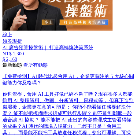
線上
領券現折
AI 廣告預算操盤術｜ 打造高轉換決策系統
NT$ 1,300
$ 2,160
最新動態
看所有動態
【免費檢測】AI 時代比起會用 AI ，企業更關注的 5 大核心關
鍵能力你及格嗎？
你也覺得，會用 AI 工具好像已經不夠了嗎？ ​ 現在很多人都能
夠用 AI 整理資料、做圖、分析資料、寫程式等， 但真正進到
職場後，企業更在意的可能是： 你能不能看懂任務要解決什
麼？ 能不能把模糊需求拆成可執行步驟？ 能不能判斷哪一段
適合讓 AI 協助？ 能不能把 AI 產出的內容整理成主管看得懂
的成果？ ​ AI 時代的職場入場能力，已經不只是「會用工
具」， 而是能不能把工具放進任務流程，交出可理解、可採