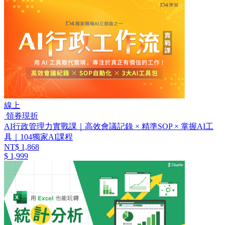
線上
領券現折
AI行政管理力實戰課｜高效會議記錄 × 精準SOP × 掌握AI工
具｜104獨家AI課程
NT$ 1,868
$ 1,999