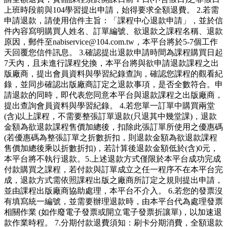
上班時段前與104學習提出申請，始得要求全額退費。 2.若需
申請退款，請使用信件主旨：「課程中心退款申請」，並於信
件內容寫明購買人姓名、訂單編號、欲退款之課程名稱、退款
原因，郵件至nabiservice@104.com.tw，本平台將於5-7個工作
天回覆您信件訊息。 3.確認提出退款申請時間為課程購買日起
7天內，且未進行課程兌換，本平台將與欲申請退款課程之出
版廠商，提出會員資料與學習紀錄查詢，確認您課程的觀看紀
錄，並同步確認出版廠商訂定之退款事項，是否全數符合。申
請退款的同時，即代表您同意本平台與退款課程之出版廠商，
提出查詢會員資料與學習紀錄。 4.若您單一訂單中購買兩堂
(含)以上課程，不需要整張訂單退款(只退其中幾堂課)，退款
金額為欲退款課程售價加總後，扣除此張訂單所使用之優惠碼
(若優惠碼為整張訂單之折數折扣，則退款金額為欲退款課程
售價加總後乘以折數折扣)，若計算後退款金額低於(含)0元，
本平台將不執行退款。5.上述退款方式僅限於本平台成功完成
付款購買之課程，若付款與訂單成立之任一程序不在本平台完
成，退款方式需依照課程出版之廠商所訂定之規則提出申請，
並由課程出版廠商協助處理，本平台不介入。 6.若您的發票沒
有填寫統一編號，並需要辦理退款時，由本平台代為處理發票
相關作業 (如作廢電子發票或開立電子發票折讓單)，以加速退
款作業時程。 7.分期付款退費須知：刷卡分期消費，全額退款