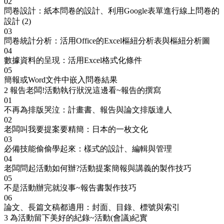
02
問卷設計：紙本問卷的設計、利用Google表單進行線上問卷的
設計 (2)
03
問卷統計分析：活用Office的Excel樞紐分析表與樞紐分析圖
04
數據資料的呈現：活用Excel格式化條件
05
簡報或Word文件中嵌入問卷結果
2
報告老闆!活動執行狀況這邊看~報告的撰寫
01
不再為排版哭泣：計畫書、報告與論文排版達人
02
老闆叫我要提案要精簡：日本的一枚文化
03
必備技能偷偷學起來：樣式的設計、編輯與管理
04
老闆問起活動如何辦?活動提案簡報與講義的製作技巧
05
不是活動辦完就沒事~報告書製作技巧
06
論文、長篇文稿都適用：封面、目錄、標號與索引
3
為活動留下美好的紀錄~活動(會議)紀實