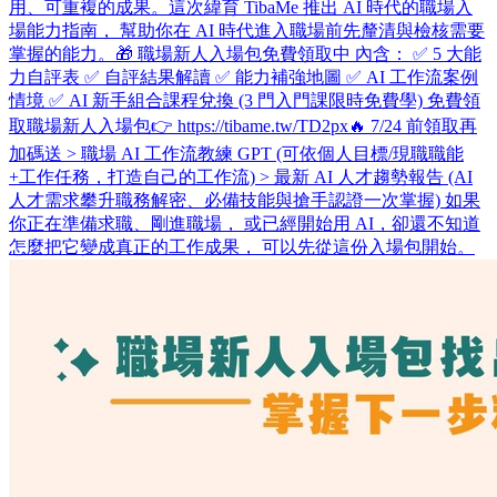
用、可重複的成果。 ​ 這次緯育 TibaMe 推出 AI 時代的職場入
場能力指南， 幫助你在 AI 時代進入職場前先釐清與檢核需要
掌握的能力。 ​ 🎁 職場新人入場包免費領取中 內含： ✅ 5 大能
力自評表 ✅ 自評結果解讀 ✅ 能力補強地圖 ✅ AI 工作流案例
情境 ✅ AI 新手組合課程兌換 (3 門入門課限時免費學) 免費領
取職場新人入場包👉 https://tibame.tw/TD2px ​ 🔥 7/24 前領取再
加碼送 > 職場 AI 工作流教練 GPT (可依個人目標/現職職能
+工作任務，打造自己的工作流) > 最新 AI 人才趨勢報告 (AI
人才需求攀升職務解密、必備技能與搶手認證一次掌握) 如果
你正在準備求職、剛進職場， 或已經開始用 AI，卻還不知道
怎麼把它變成真正的工作成果， 可以先從這份入場包開始。 ​