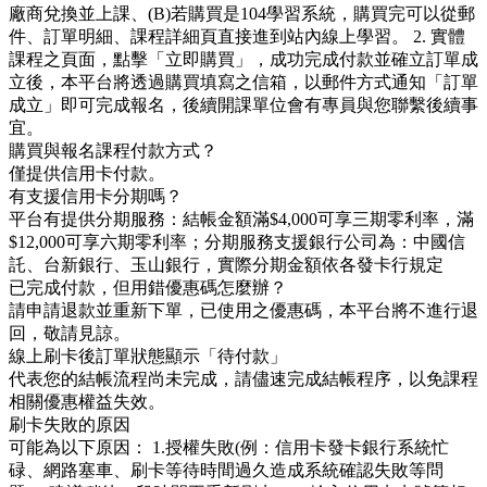
廠商兌換並上課、(B)若購買是104學習系統，購買完可以從郵
件、訂單明細、課程詳細頁直接進到站內線上學習。 2. 實體
課程之頁面，點擊「立即購買」，成功完成付款並確立訂單成
立後，本平台將透過購買填寫之信箱，以郵件方式通知「訂單
成立」即可完成報名，後續開課單位會有專員與您聯繫後續事
宜。
購買與報名課程付款方式？
僅提供信用卡付款。
有支援信用卡分期嗎？
平台有提供分期服務：結帳金額滿$4,000可享三期零利率，滿
$12,000可享六期零利率；分期服務支援銀行公司為：中國信
託、台新銀行、玉山銀行，實際分期金額依各發卡行規定
已完成付款，但用錯優惠碼怎麼辦？
請申請退款並重新下單，已使用之優惠碼，本平台將不進行退
回，敬請見諒。
線上刷卡後訂單狀態顯示「待付款」
代表您的結帳流程尚未完成，請儘速完成結帳程序，以免課程
相關優惠權益失效。
刷卡失敗的原因
可能為以下原因： 1.授權失敗(例：信用卡發卡銀行系統忙
碌、網路塞車、刷卡等待時間過久造成系統確認失敗等問