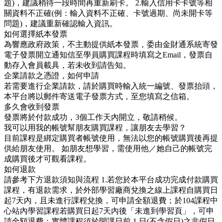
題)，建議稍待一段時間再重新刷卡。 2.輸入信用卡卡號等相
關資料不正確(例：輸入資料不正確、卡號過期、尚未開卡等
問題)，建議重新確認輸入資訊。
如何選擇紙本發票
為響應政府政策，不主動提供紙本發票，委由金財通系統寄發
電子發票開立通知信至學員購買課程時填寫之Email，發票自
動存入會員載具，若未收到請告知。
企業請款之憑證，如何申請
若需要進行企業請款，請於購買時輸入統一編號、發票抬頭，
本平台將以郵件寄送電子發票方式，至您填寫之信箱。
多久會收到發票
發票將於付款成功，3個工作天內開立，敬請稍候。
我可以用我的帳號幫朋友購買課程，讓朋友去學習？
目前課程是綁定購買者帳號使用，無法以您的帳號購買後再提
供給朋友使用。 如朋友想學習，需使用他／她自己的帳號完
成購買後才可觀看課程。
如何退款
請參考下方退款須知與流程 1.若您於本平台成功完成付款購買
課程，有退款需求，於外部學習廠商兌換之線上課程自購買日
起7天內，且未進行課程兌換，可申請全額退費；於104課程中
心站內學習課程若購買日起7天內後「未進到學習頁」，可申
請全額退費；實體課程須於開課日前 1 日(不含假日)之非假日