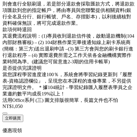
則會進行全額刷退，若是部分退款會採取匯款方式，將退款款
項匯款到您的指定帳戶，將由專員與您聯繫提供相關資料(銀
行全名及分行、銀行帳號、戶名、存摺影本)，以利後續核對
資料確保無誤，將可完成退款作業。
款項何時退回
其退費流程說明：(1)專員收到退款信件後，啟動退款機制(104
內部財務審核) – (2) 104財務作業完畢後通知線上刷卡系統商
(簡稱：第三方)送出退刷申請 –(3) 第三方會與您的刷卡銀行進
行退款程序 – (4) 實際退費所需之工作天依各金融機構實際作
業時間為準。(建議您可留意進2-3期的信用卡帳單)
是否提供完課證明
當您課程學習進度達100％，系統會將學習紀錄更新到『履歷
表-資格認證欄位』，呈現您在本課程的進修專業，不另提供
完課證明文件。 ＊據104統計 - 學習紀錄匯入履歷表學員之企
業邀約數平均成長19%以上！
活用Office系列 (三) 圖文排版很簡單，長篇文件也不怕
NT$1,050
立即購買
優惠現領