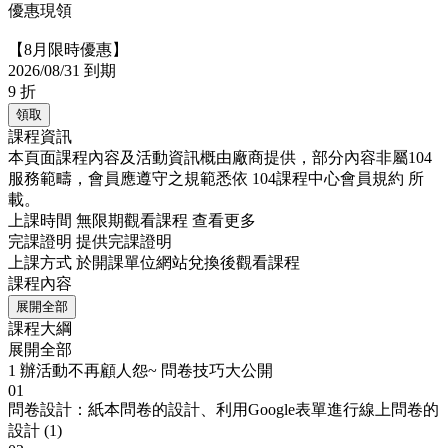
優惠現領
【8月限時優惠】
2026/08/31 到期
9
折
領取
課程資訊
本頁面課程內容及活動資訊概由廠商提供，部分內容非屬104
服務範疇，會員應遵守之規範悉依
104課程中心會員規約
所
載。
上課時間
無限期觀看課程
查看更多
完課證明
提供完課證明
上課方式
於開課單位網站兌換後觀看課程
課程內容
展開全部
課程大綱
展開全部
1
辦活動不再顧人怨~ 問卷技巧大公開
01
問卷設計：紙本問卷的設計、利用Google表單進行線上問卷的
設計 (1)