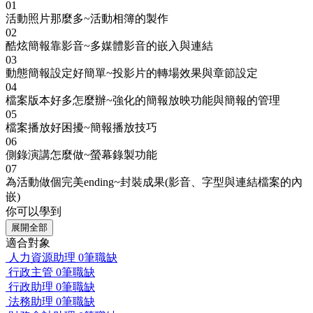
01
活動照片那麼多~活動相簿的製作
02
酷炫簡報靠影音~多媒體影音的嵌入與連結
03
動態簡報設定好簡單~投影片的轉場效果與章節設定
04
檔案版本好多怎麼辦~強化的簡報放映功能與簡報的管理
05
檔案播放好困擾~簡報播放技巧
06
側錄演講怎麼做~螢幕錄製功能
07
為活動做個完美ending~封裝成果(影音、字型與連結檔案的內
嵌)
你可以學到
展開全部
適合對象
人力資源助理
0筆職缺
行政主管
0筆職缺
行政助理
0筆職缺
法務助理
0筆職缺