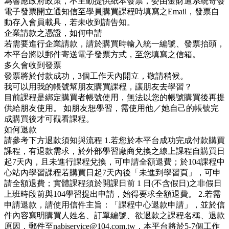
為響應政府政策，不主動提供紙本發票，委由金財通系統寄發
電子發票開立通知信至學員購買課程時填寫之Email，發票自
動存入會員載具，若未收到請告知。
企業請款之憑證，如何申請
若需要進行企業請款，請於購買時輸入統一編號、發票抬頭，
本平台將以郵件寄送電子發票方式，至您填寫之信箱。
多久會收到發票
發票將於付款成功，3個工作天內開立，敬請稍候。
我可以用我的帳號幫朋友購買課程，讓朋友去學習？
目前課程是綁定購買者帳號使用，無法以您的帳號購買後再提
供給朋友使用。 如朋友想學習，需使用他／她自己的帳號完
成購買後才可觀看課程。
如何退款
請參考下方退款須知與流程 1.若您於本平台成功完成付款購買
課程，有退款需求，於外部學習廠商兌換之線上課程自購買日
起7天內，且未進行課程兌換，可申請全額退費；於104課程中
心站內學習課程若購買日起7天內後「未進到學習頁」，可申
請全額退費；實體課程須於開課日前 1 日(不含假日)之非假日
上班時段前與104學習提出申請，始得要求全額退費。 2.若需
申請退款，請使用信件主旨：「課程中心退款申請」，並於信
件內容寫明購買人姓名、訂單編號、欲退款之課程名稱、退款
原因，郵件至nabiservice@104.com.tw，本平台將於5-7個工作