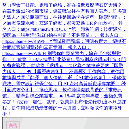
努力學會了技能、累積了經驗，卻在投遞履歷時石沉大海？
在競爭激烈的求職市場，優質職缺往往有數百人競爭。許多實
力派人才無法脫穎而出，往往是因為卡在這些「隱形門檻」：
📍履歷像流水帳：寫滿了經歷，卻沒寫進 HR 的心坎裡。 報
名入口：https://tibame.tw/F8OUz 📍第一印象吃虧：技術滿分，
卻因為一張生活照或自拍被判定「不夠專業」。 報名入口：
https://tibame.tw/BhW8l 📍面試雞同鴨講：明明有實力，卻抓不
住面試官提問背後的真正意圖。 報名入口：
https://tibame.tw/WtbIH 別讓你的專業實力，輸在「包裝與對
焦」！ 緯育 TibaMe 攜手新北勢青年局特別為求職者打造 3 門
免費實戰課， 助你從「求職者」進化為企業搶著要的「即戰
力職人」： 🎁 【履歷改寫術】：不再羅列工作內容，教你用
數據與成果「翻譯」個人價值。 🎁 【AI 數位形象】：帶你依
職務、需求設計視覺定位，用 AI 產出高質感職場專業照。 🎁
【面試攻心術】：換位思考，教你聽懂職缺背後的「求救訊
號」，精準對標企業需求。 🔥 18-40 歲青年專屬，全額免費
參加！ (設籍、居住、就學、就業新北市優先錄取)​ 這不只是課
程，是你轉職成功最關鍵的一塊拼圖，立即領取你的求職外
掛！