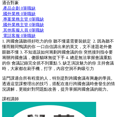
適合對象
產品企劃
0筆職缺
國外業務
0筆職缺
專案業務主管
0筆職缺
國外業務主管
0筆職缺
其他客服人員
0筆職缺
電話客服
0筆職缺
1. 跨國會議聽得好吃力的你 聽不懂還需要裝鎮定 2. 因為聽不
懂而雞同鴨講的你 一口自信講出來的英文，文不達題老外傻
眼聽不懂 3. 不知道該如何籌劃跨國會議的你 突然接到指令要
籌辦跨國會議，傻眼貓咪無從下手 4. 總是無法掌握會議重點
的你 會議記錄完全抓不到重點 5. 缺乏演說魅力的你 主持會議
時，大家都在刷手機，打字，內容空洞不夠吸引力
這門課適合所有程度的人，特別是對跨國會議有興趣的學員。
透過這堂課整理出的技巧，搭配在進行跨國會議時會發生的情
況講解，更能針對問題點改善，提升掌握跨國會議的能力。
課程講師