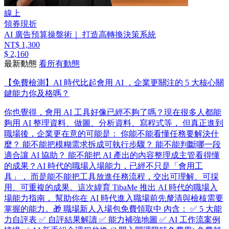
線上
領券現折
AI 廣告預算操盤術｜ 打造高轉換決策系統
NT$ 1,300
$ 2,160
最新動態
看所有動態
【免費檢測】AI 時代比起會用 AI ，企業更關注的 5 大核心關
鍵能力你及格嗎？
你也覺得，會用 AI 工具好像已經不夠了嗎？ ​ 現在很多人都能
夠用 AI 整理資料、做圖、分析資料、寫程式等， 但真正進到
職場後，企業更在意的可能是： 你能不能看懂任務要解決什
麼？ 能不能把模糊需求拆成可執行步驟？ 能不能判斷哪一段
適合讓 AI 協助？ 能不能把 AI 產出的內容整理成主管看得懂
的成果？ ​ AI 時代的職場入場能力，已經不只是「會用工
具」， 而是能不能把工具放進任務流程，交出可理解、可採
用、可重複的成果。 ​ 這次緯育 TibaMe 推出 AI 時代的職場入
場能力指南， 幫助你在 AI 時代進入職場前先釐清與檢核需要
掌握的能力。 ​ 🎁 職場新人入場包免費領取中 內含： ✅ 5 大能
力自評表 ✅ 自評結果解讀 ✅ 能力補強地圖 ✅ AI 工作流案例