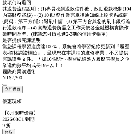
款項何時退回
其退費流程說明：(1)專員收到退款信件後，啟動退款機制(104
內部財務審核) – (2) 104財務作業完畢後通知線上刷卡系統商
(簡稱：第三方)送出退刷申請 –(3) 第三方會與您的刷卡銀行進
行退款程序 – (4) 實際退費所需之工作天依各金融機構實際作
業時間為準。(建議您可留意進2-3期的信用卡帳單)
是否提供完課證明
當您課程學習進度達100％，系統會將學習紀錄更新到『履歷
表-資格認證欄位』，呈現您在本課程的進修專業，不另提供
完課證明文件。 ＊據104統計 - 學習紀錄匯入履歷表學員之企
業邀約數平均成長19%以上！
國際商業溝通術
NT$2,300
立即購買
優惠現領
【8月限時優惠】
2026/08/31 到期
9
折
領取