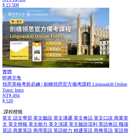
$ 15,500
實體
即將完售
領思英檢考前必練 | 劍橋領思官方備考課程 Linguaskill Online
Tutor: Intro
NT$ 494
$ 520
課程標籤
英文
語文學習
英文聽說
英文溝通
英文會話
英文口說
商業英
文
英文簡報
英文能力
英文演講
英文聽說流利
英語會話
職場
英語
商業英語
商用英語
英語能力
精通英語
商務英語
英語簡