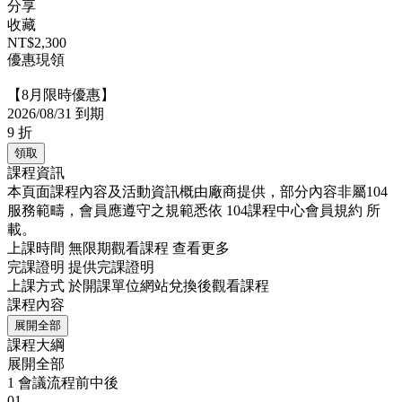
分享
收藏
NT$2,300
優惠現領
【8月限時優惠】
2026/08/31 到期
9
折
領取
課程資訊
本頁面課程內容及活動資訊概由廠商提供，部分內容非屬104
服務範疇，會員應遵守之規範悉依
104課程中心會員規約
所
載。
上課時間
無限期觀看課程
查看更多
完課證明
提供完課證明
上課方式
於開課單位網站兌換後觀看課程
課程內容
展開全部
課程大綱
展開全部
1
會議流程前中後
01