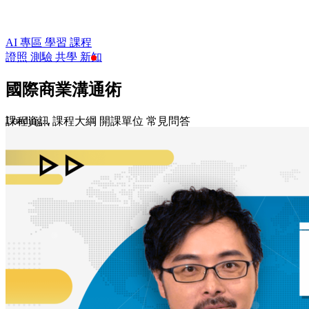
AI 專區
學習
課程
證照
測驗
共學
新知
國際商業溝通術
Loading...
課程資訊
課程大綱
開課單位
常見問答