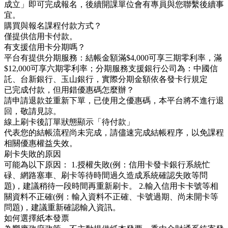
成立」即可完成報名，後續開課單位會有專員與您聯繫後續事
宜。
購買與報名課程付款方式？
僅提供信用卡付款。
有支援信用卡分期嗎？
平台有提供分期服務：結帳金額滿$4,000可享三期零利率，滿
$12,000可享六期零利率；分期服務支援銀行公司為：中國信
託、台新銀行、玉山銀行，實際分期金額依各發卡行規定
已完成付款，但用錯優惠碼怎麼辦？
請申請退款並重新下單，已使用之優惠碼，本平台將不進行退
回，敬請見諒。
線上刷卡後訂單狀態顯示「待付款」
代表您的結帳流程尚未完成，請儘速完成結帳程序，以免課程
相關優惠權益失效。
刷卡失敗的原因
可能為以下原因： 1.授權失敗(例：信用卡發卡銀行系統忙
碌、網路塞車、刷卡等待時間過久造成系統確認失敗等問
題)，建議稍待一段時間再重新刷卡。 2.輸入信用卡卡號等相
關資料不正確(例：輸入資料不正確、卡號過期、尚未開卡等
問題)，建議重新確認輸入資訊。
如何選擇紙本發票