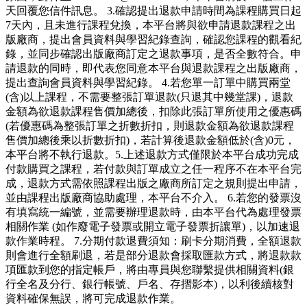
天回覆您信件訊息。 3.確認提出退款申請時間為課程購買日起
7天內，且未進行課程兌換，本平台將與欲申請退款課程之出
版廠商，提出會員資料與學習紀錄查詢，確認您課程的觀看紀
錄，並同步確認出版廠商訂定之退款事項，是否全數符合。申
請退款的同時，即代表您同意本平台與退款課程之出版廠商，
提出查詢會員資料與學習紀錄。 4.若您單一訂單中購買兩堂
(含)以上課程，不需要整張訂單退款(只退其中幾堂課)，退款
金額為欲退款課程售價加總後，扣除此張訂單所使用之優惠碼
(若優惠碼為整張訂單之折數折扣，則退款金額為欲退款課程
售價加總後乘以折數折扣)，若計算後退款金額低於(含)0元，
本平台將不執行退款。5.上述退款方式僅限於本平台成功完成
付款購買之課程，若付款與訂單成立之任一程序不在本平台完
成，退款方式需依照課程出版之廠商所訂定之規則提出申請，
並由課程出版廠商協助處理，本平台不介入。 6.若您的發票沒
有填寫統一編號，並需要辦理退款時，由本平台代為處理發票
相關作業 (如作廢電子發票或開立電子發票折讓單)，以加速退
款作業時程。 7.分期付款退費須知：刷卡分期消費，全額退款
則會進行全額刷退，若是部分退款會採取匯款方式，將退款款
項匯款到您的指定帳戶，將由專員與您聯繫提供相關資料(銀
行全名及分行、銀行帳號、戶名、存摺影本)，以利後續核對
資料確保無誤，將可完成退款作業。