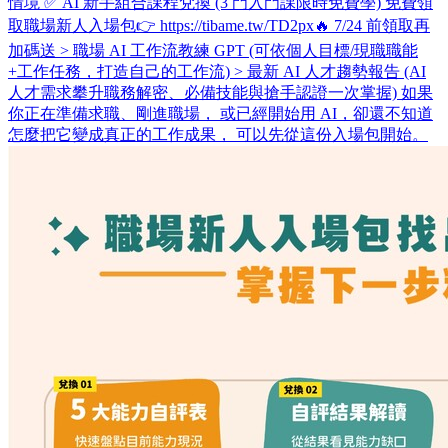
情境 ✅ AI 新手組合課程兌換 (3 門入門課限時免費學) 免費領
取職場新人入場包👉 https://tibame.tw/TD2px ​ 🔥 7/24 前領取再
加碼送 > 職場 AI 工作流教練 GPT (可依個人目標/現職職能
+工作任務，打造自己的工作流) > 最新 AI 人才趨勢報告 (AI
人才需求攀升職務解密、必備技能與搶手認證一次掌握) 如果
你正在準備求職、剛進職場， 或已經開始用 AI，卻還不知道
怎麼把它變成真正的工作成果， 可以先從這份入場包開始。 ​