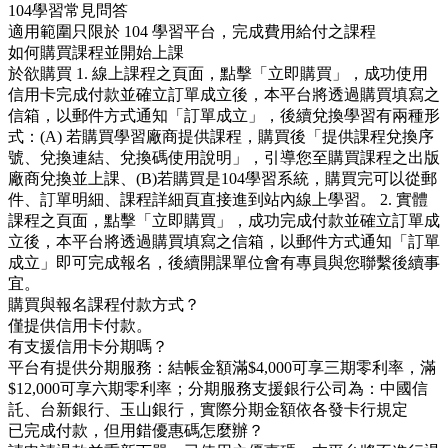
104學習常見問答
適用範圍只限於 104 學習平台，完成費用給付之課程
如何購買課程並開始上課
於欲購買 1. 線上課程之頁面，點擊「立即購買」，成功使用
信用卡完成付款並確立訂單成立後，本平台將透過購買填寫之
信箱，以郵件方式通知「訂單成立」，後續兌換學習有兩種形
式：(A) 若購買學習廠商提供課程，購買後「提供課程兌換序
號、兌換連結、兌換碼使用說明」，引導您至購買課程之出版
廠商兌換並上課、(B)若購買是104學習系統，購買完可以從郵
件、訂單明細、課程詳細頁直接進到站內線上學習。 2. 實體
課程之頁面，點擊「立即購買」，成功完成付款並確立訂單成
立後，本平台將透過購買填寫之信箱，以郵件方式通知「訂單
成立」即可完成報名，後續開課單位會有專員與您聯繫後續事
宜。
購買與報名課程付款方式？
僅提供信用卡付款。
有支援信用卡分期嗎？
平台有提供分期服務：結帳金額滿$4,000可享三期零利率，滿
$12,000可享六期零利率；分期服務支援銀行公司為：中國信
託、台新銀行、玉山銀行，實際分期金額依各發卡行規定
已完成付款，但用錯優惠碼怎麼辦？