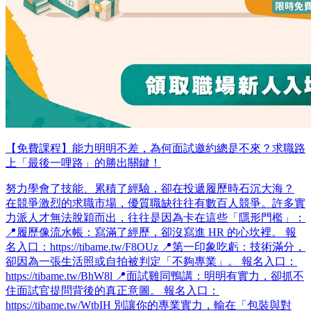
【免費課程】能力明明不差，為何面試邀約總是不來？求職路
上「最後一哩路」的勝出關鍵！
努力學會了技能、累積了經驗，卻在投遞履歷時石沉大海？
在競爭激烈的求職市場，優質職缺往往有數百人競爭。許多實
力派人才無法脫穎而出，往往是因為卡在這些「隱形門檻」：
📍履歷像流水帳：寫滿了經歷，卻沒寫進 HR 的心坎裡。 報
名入口：https://tibame.tw/F8OUz 📍第一印象吃虧：技術滿分，
卻因為一張生活照或自拍被判定「不夠專業」。 報名入口：
https://tibame.tw/BhW8l 📍面試雞同鴨講：明明有實力，卻抓不
住面試官提問背後的真正意圖。 報名入口：
https://tibame.tw/WtbIH 別讓你的專業實力，輸在「包裝與對