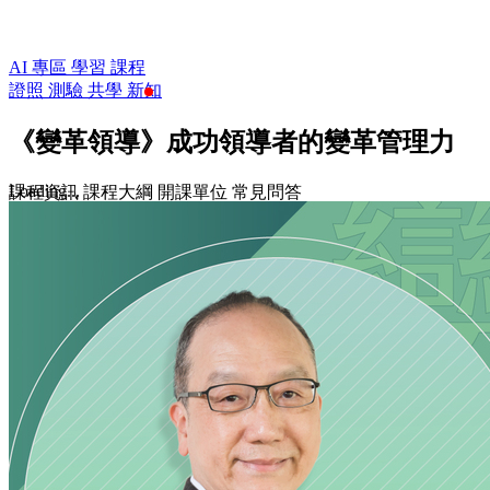
AI 專區
學習
課程
證照
測驗
共學
新知
《變革領導》成功領導者的變革管理力
Loading...
課程資訊
課程大綱
開課單位
常見問答