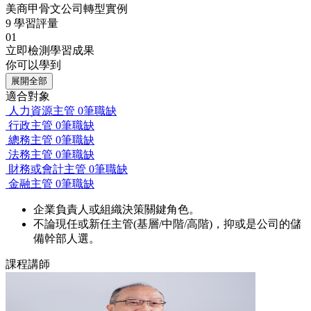
美商甲骨文公司轉型實例
9
學習評量
01
立即檢測學習成果
你可以學到
展開全部
適合對象
人力資源主管
0筆職缺
行政主管
0筆職缺
總務主管
0筆職缺
法務主管
0筆職缺
財務或會計主管
0筆職缺
金融主管
0筆職缺
企業負責人或組織決策關鍵角色。
不論現任或新任主管(基層/中階/高階)，抑或是公司的儲
備幹部人選。
課程講師