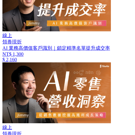
線上
領券現折
AI 業務高價值客戶識別｜鎖定精準名單提升成交率
NT$ 1,300
$ 2,160
線上
領券現折