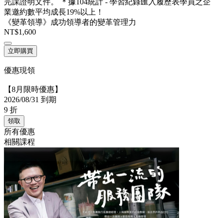
完課證明文件。 ＊據104統計 - 學習紀錄匯入履歷表學員之企
業邀約數平均成長19%以上！
《變革領導》成功領導者的變革管理力
NT$1,600
立即購買
優惠現領
【8月限時優惠】
2026/08/31 到期
9
折
領取
所有優惠
相關課程