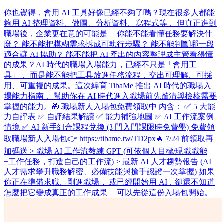
你也覺得，會用 AI 工具好像已經不夠了嗎？ ​ 現在很多人都能
夠用 AI 整理資料、做圖、分析資料、寫程式等， 但真正進到
職場後，企業更在意的可能是： 你能不能看懂任務要解決什
麼？ 能不能把模糊需求拆成可執行步驟？ 能不能判斷哪一段
適合讓 AI 協助？ 能不能把 AI 產出的內容整理成主管看得懂
的成果？ ​ AI 時代的職場入場能力，已經不只是「會用工
具」， 而是能不能把工具放進任務流程，交出可理解、可採
用、可重複的成果。 ​ 這次緯育 TibaMe 推出 AI 時代的職場入
場能力指南， 幫助你在 AI 時代進入職場前先釐清與檢核需要
掌握的能力。 ​ 🎁 職場新人入場包免費領取中 內含： ✅ 5 大能
力自評表 ✅ 自評結果解讀 ✅ 能力補強地圖 ✅ AI 工作流案例
情境 ✅ AI 新手組合課程兌換 (3 門入門課限時免費學) 免費領
取職場新人入場包👉 https://tibame.tw/TD2px ​ 🔥 7/24 前領取再
加碼送 > 職場 AI 工作流教練 GPT (可依個人目標/現職職能
+工作任務，打造自己的工作流) > 最新 AI 人才趨勢報告 (AI
人才需求攀升職務解密、必備技能與搶手認證一次掌握) 如果
你正在準備求職、剛進職場， 或已經開始用 AI，卻還不知道
怎麼把它變成真正的工作成果， 可以先從這份入場包開始。 ​