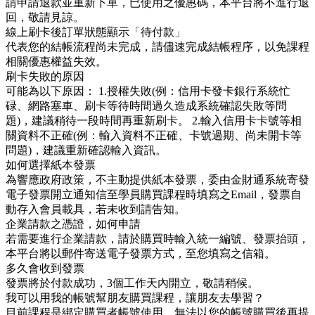
請申請退款並重新下單，已使用之優惠碼，本平台將不進行退
回，敬請見諒。
線上刷卡後訂單狀態顯示「待付款」
代表您的結帳流程尚未完成，請儘速完成結帳程序，以免課程
相關優惠權益失效。
刷卡失敗的原因
可能為以下原因： 1.授權失敗(例：信用卡發卡銀行系統忙
碌、網路塞車、刷卡等待時間過久造成系統確認失敗等問
題)，建議稍待一段時間再重新刷卡。 2.輸入信用卡卡號等相
關資料不正確(例：輸入資料不正確、卡號過期、尚未開卡等
問題)，建議重新確認輸入資訊。
如何選擇紙本發票
為響應政府政策，不主動提供紙本發票，委由金財通系統寄發
電子發票開立通知信至學員購買課程時填寫之Email，發票自
動存入會員載具，若未收到請告知。
企業請款之憑證，如何申請
若需要進行企業請款，請於購買時輸入統一編號、發票抬頭，
本平台將以郵件寄送電子發票方式，至您填寫之信箱。
多久會收到發票
發票將於付款成功，3個工作天內開立，敬請稍候。
我可以用我的帳號幫朋友購買課程，讓朋友去學習？
目前課程是綁定購買者帳號使用，無法以您的帳號購買後再提