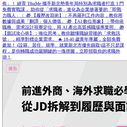
焦」！ 緯育 TibaMe 攜手新北勢青年局特別為求職者打造 3 門
免費實戰課， 助你從「求職者」進化為企業搶著要的「即戰
力職人」： 🎁 【履歷改寫術】：不再羅列工作內容，教你用
數據與成果「翻譯」個人價值。 🎁 【AI 數位形象】：帶你依
職務、需求設計視覺定位，用 AI 產出高質感職場專業照。 🎁
【面試攻心術】：換位思考，教你聽懂職缺背後的「求救訊
號」，精準對標企業需求。 🔥 18-40 歲青年專屬，全額免費
參加！ (設籍、居住、就學、就業新北市優先錄取)​ 這不只是課
程，是你轉職成功最關鍵的一塊拼圖，立即領取你的求職外
掛！