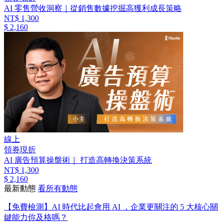
AI 零售營收洞察｜從銷售數據挖掘高獲利成長策略
NT$ 1,300
$ 2,160
線上
領券現折
AI 廣告預算操盤術｜ 打造高轉換決策系統
NT$ 1,300
$ 2,160
最新動態
看所有動態
【免費檢測】AI 時代比起會用 AI ，企業更關注的 5 大核心關
鍵能力你及格嗎？