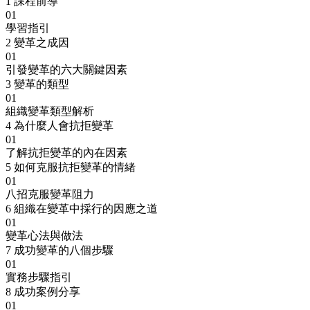
1
課程前導
01
學習指引
2
變革之成因
01
引發變革的六大關鍵因素
3
變革的類型
01
組織變革類型解析
4
為什麼人會抗拒變革
01
了解抗拒變革的內在因素
5
如何克服抗拒變革的情緒
01
八招克服變革阻力
6
組織在變革中採行的因應之道
01
變革心法與做法
7
成功變革的八個步驟
01
實務步驟指引
8
成功案例分享
01