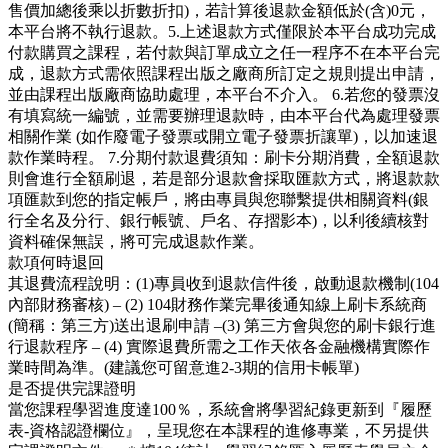
售價加總後乘以折數折扣)，若計算後退款金額低於(含)0元，
本平台將不執行退款。5.上述退款方式僅限於本平台成功完成
付款購買之課程，若付款與訂單成立之任一程序不在本平台完
成，退款方式需依照課程出版之廠商所訂定之規則提出申請，
並由課程出版廠商協助處理，本平台不介入。 6.若您的發票沒
有填寫統一編號，並需要辦理退款時，由本平台代為處理發票
相關作業 (如作廢電子發票或開立電子發票折讓單)，以加速退
款作業時程。 7.分期付款退費須知：刷卡分期消費，全額退款
則會進行全額刷退，若是部分退款會採取匯款方式，將退款款
項匯款到您的指定帳戶，將由專員與您聯繫提供相關資料(銀
行全名及分行、銀行帳號、戶名、存摺影本)，以利後續核對
資料確保無誤，將可完成退款作業。
款項何時退回
其退費流程說明：(1)專員收到退款信件後，啟動退款機制(104
內部財務審核) – (2) 104財務作業完畢後通知線上刷卡系統商
(簡稱：第三方)送出退刷申請 –(3) 第三方會與您的刷卡銀行進
行退款程序 – (4) 實際退費所需之工作天依各金融機構實際作
業時間為準。(建議您可留意進2-3期的信用卡帳單)
是否提供完課證明
當您課程學習進度達100％，系統會將學習紀錄更新到『履歷
表-資格認證欄位』，呈現您在本課程的進修專業，不另提供