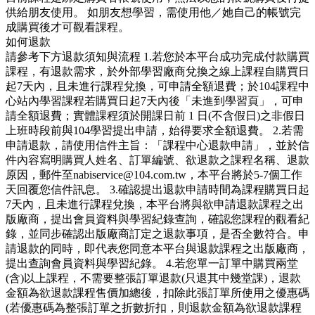
供給朋友使用。 如朋友想學習，需使用他／她自己的帳號完
成購買後才可觀看課程。
如何退款
請參考下方退款須知與流程 1.若您於本平台成功完成付款購買
課程，有退款需求，於外部學習廠商兌換之線上課程自購買日
起7天內，且未進行課程兌換，可申請全額退費；於104課程中
心站內學習課程若購買日起7天內後「未進到學習頁」，可申
請全額退費；實體課程須於開課日前 1 日(不含假日)之非假日
上班時段前與104學習提出申請，始得要求全額退費。 2.若需
申請退款，請使用信件主旨：「課程中心退款申請」，並於信
件內容寫明購買人姓名、訂單編號、欲退款之課程名稱、退款
原因，郵件至nabiservice@104.com.tw，本平台將於5-7個工作
天回覆您信件訊息。 3.確認提出退款申請時間為課程購買日起
7天內，且未進行課程兌換，本平台將與欲申請退款課程之出
版廠商，提出會員資料與學習紀錄查詢，確認您課程的觀看紀
錄，並同步確認出版廠商訂定之退款事項，是否全數符合。申
請退款的同時，即代表您同意本平台與退款課程之出版廠商，
提出查詢會員資料與學習紀錄。 4.若您單一訂單中購買兩堂
(含)以上課程，不需要整張訂單退款(只退其中幾堂課)，退款
金額為欲退款課程售價加總後，扣除此張訂單所使用之優惠碼
(若優惠碼為整張訂單之折數折扣，則退款金額為欲退款課程