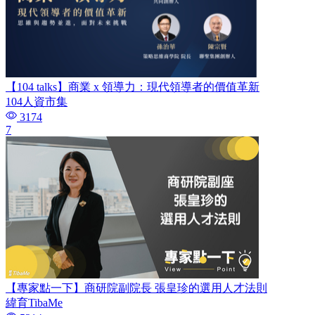
【104 talks】商業 x 領導力：現代領導者的價值革新
104人資市集
3174
7
【專家點一下】商研院副院長 張皇珍的選用人才法則
緯育TibaMe