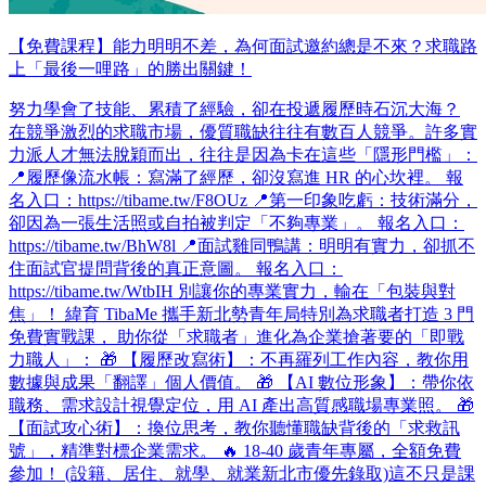
【免費課程】能力明明不差，為何面試邀約總是不來？求職路
上「最後一哩路」的勝出關鍵！
努力學會了技能、累積了經驗，卻在投遞履歷時石沉大海？
在競爭激烈的求職市場，優質職缺往往有數百人競爭。許多實
力派人才無法脫穎而出，往往是因為卡在這些「隱形門檻」：
📍履歷像流水帳：寫滿了經歷，卻沒寫進 HR 的心坎裡。 報
名入口：https://tibame.tw/F8OUz 📍第一印象吃虧：技術滿分，
卻因為一張生活照或自拍被判定「不夠專業」。 報名入口：
https://tibame.tw/BhW8l 📍面試雞同鴨講：明明有實力，卻抓不
住面試官提問背後的真正意圖。 報名入口：
https://tibame.tw/WtbIH 別讓你的專業實力，輸在「包裝與對
焦」！ 緯育 TibaMe 攜手新北勢青年局特別為求職者打造 3 門
免費實戰課， 助你從「求職者」進化為企業搶著要的「即戰
力職人」： 🎁 【履歷改寫術】：不再羅列工作內容，教你用
數據與成果「翻譯」個人價值。 🎁 【AI 數位形象】：帶你依
職務、需求設計視覺定位，用 AI 產出高質感職場專業照。 🎁
【面試攻心術】：換位思考，教你聽懂職缺背後的「求救訊
號」，精準對標企業需求。 🔥 18-40 歲青年專屬，全額免費
參加！ (設籍、居住、就學、就業新北市優先錄取)​ 這不只是課