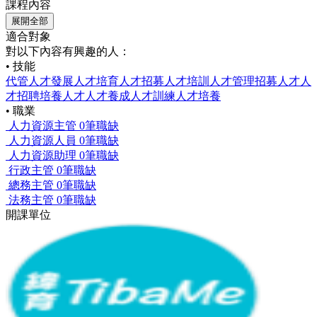
課程內容
展開全部
適合對象
對以下內容有興趣的人：
• 技能
代管
人才發展
人才培育
人才招募
人才培訓
人才管理
招募人才
人
才招聘
培養人才
人才養成
人才訓練
人才培養
• 職業
人力資源主管
0筆職缺
人力資源人員
0筆職缺
人力資源助理
0筆職缺
行政主管
0筆職缺
總務主管
0筆職缺
法務主管
0筆職缺
開課單位