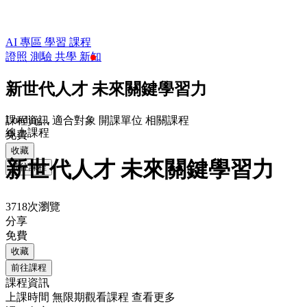
AI 專區
學習
課程
證照
測驗
共學
新知
新世代人才 未來關鍵學習力
Loading...
課程資訊
適合對象
開課單位
相關課程
線上課程
免費
收藏
新世代人才 未來關鍵學習力
前往課程
3718次瀏覽
分享
免費
收藏
前往課程
課程資訊
上課時間
無限期觀看課程
查看更多