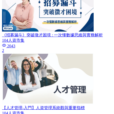
《招募漏斗》突破徵才困境 : 一次懂數據思維與實務解析
104人資市集
2043
2
【人才管理-入門】人資管理系統觀與重要指標
104人資市集