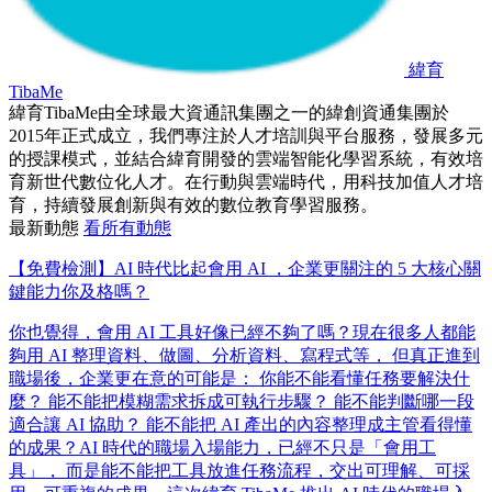
緯育
TibaMe
緯育TibaMe由全球最大資通訊集團之一的緯創資通集團於
2015年正式成立，我們專注於人才培訓與平台服務，發展多元
的授課模式，並結合緯育開發的雲端智能化學習系統，有效培
育新世代數位化人才。在行動與雲端時代，用科技加值人才培
育，持續發展創新與有效的數位教育學習服務。
最新動態
看所有動態
【免費檢測】AI 時代比起會用 AI ，企業更關注的 5 大核心關
鍵能力你及格嗎？
你也覺得，會用 AI 工具好像已經不夠了嗎？ ​ 現在很多人都能
夠用 AI 整理資料、做圖、分析資料、寫程式等， 但真正進到
職場後，企業更在意的可能是： 你能不能看懂任務要解決什
麼？ 能不能把模糊需求拆成可執行步驟？ 能不能判斷哪一段
適合讓 AI 協助？ 能不能把 AI 產出的內容整理成主管看得懂
的成果？ ​ AI 時代的職場入場能力，已經不只是「會用工
具」， 而是能不能把工具放進任務流程，交出可理解、可採