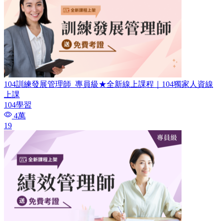
104訓練發展管理師_專員級​★全新線上課程｜104獨家人資線
上課
104學習
4萬
19