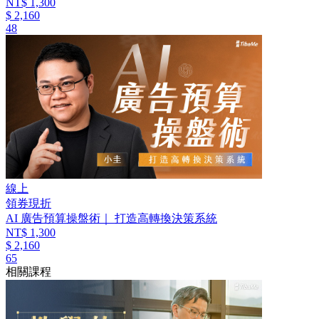
NT$ 1,300
$ 2,160
48
線上
領券現折
AI 廣告預算操盤術｜ 打造高轉換決策系統
NT$ 1,300
$ 2,160
65
相關課程