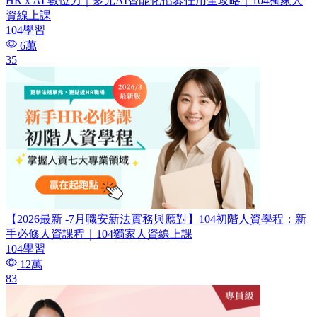
HR x AI 數位力｜多元AI智能化招募任用全攻略｜104獨家人
資線上課
104學習
6萬
35
【2026最新 -7月職安新法實務與應對】104初階人資學程：新
手必修人資課程｜104獨家人資線上課
104學習
12萬
83