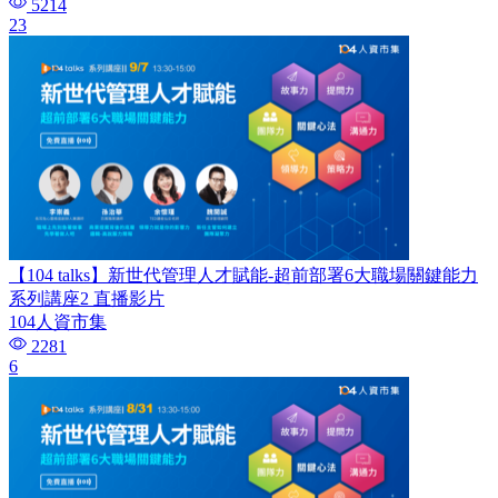
5214
23
【104 talks】新世代管理人才賦能-超前部署6大職場關鍵能力
系列講座2 直播影片
104人資市集
2281
6