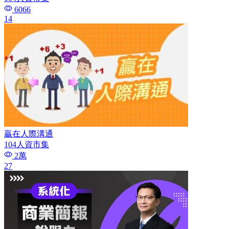
6066
14
贏在人際溝通
104人資市集
2萬
27