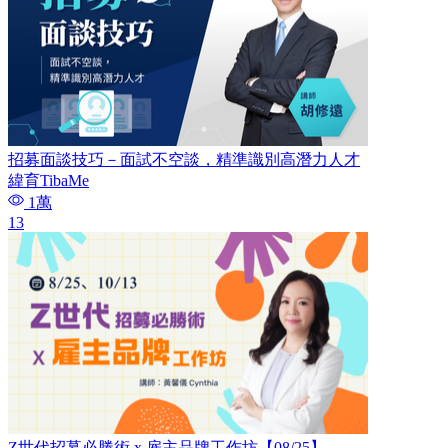
招募面談技巧－面試不空談，精準識別高潛力人才
緯育TibaMe
1萬
13
Z世代招募必勝術 x 雇主品牌工作坊【08/25】