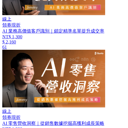
線上
領券現折
AI 業務高價值客戶識別｜鎖定精準名單提升成交率
NT$ 1,300
$ 2,160
61
線上
領券現折
AI 零售營收洞察｜從銷售數據挖掘高獲利成長策略