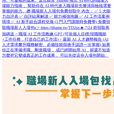
用、可重複的成果。 ​ 這次緯育 TibaMe 推出 AI 時代的職場入
場能力指南， 幫助你在 AI 時代進入職場前先釐清與檢核需要
掌握的能力。 ​ 🎁 職場新人入場包免費領取中 內含： ✅ 5 大能
力自評表 ✅ 自評結果解讀 ✅ 能力補強地圖 ✅ AI 工作流案例
情境 ✅ AI 新手組合課程兌換 (3 門入門課限時免費學) 免費領
取職場新人入場包👉 https://tibame.tw/TD2px ​ 🔥 7/24 前領取再
加碼送 > 職場 AI 工作流教練 GPT (可依個人目標/現職職能
+工作任務，打造自己的工作流) > 最新 AI 人才趨勢報告 (AI
人才需求攀升職務解密、必備技能與搶手認證一次掌握) 如果
你正在準備求職、剛進職場， 或已經開始用 AI，卻還不知道
怎麼把它變成真正的工作成果， 可以先從這份入場包開始。 ​