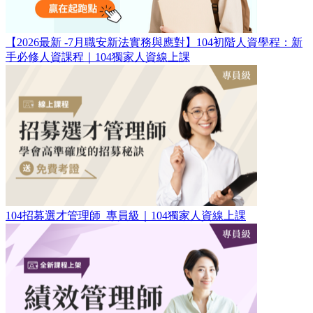
【2026最新 -7月職安新法實務與應對】104初階人資學程：新
手必修人資課程｜104獨家人資線上課
104招募選才管理師_專員級｜104獨家人資線上課