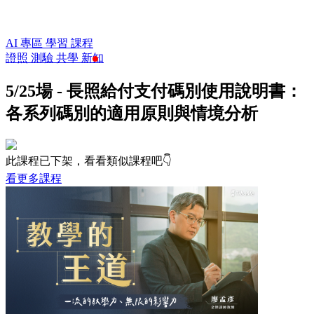
AI 專區
學習
課程
證照
測驗
共學
新知
5/25場 - 長照給付支付碼別使用說明書：
各系列碼別的適用原則與情境分析
此課程已下架，看看類似課程吧👇
看更多課程