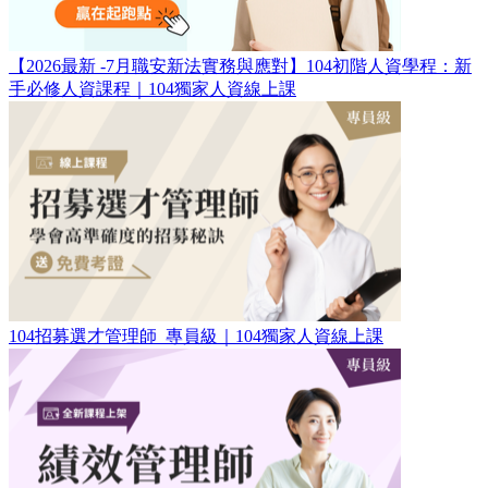
【2026最新 -7月職安新法實務與應對】104初階人資學程：新
手必修人資課程｜104獨家人資線上課
104招募選才管理師_專員級｜104獨家人資線上課