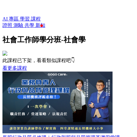
AI 專區
學習
課程
證照
測驗
共學
新知
社會工作師學分班-社會學
此課程已下架，看看類似課程吧👇
看更多課程