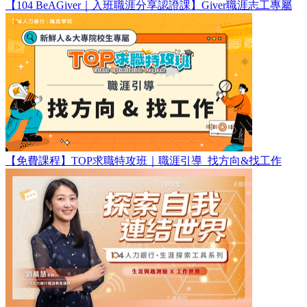
【104 BeAGiver｜入班職涯分享認證課】Giver職涯志工專屬
【免費課程】TOP求職特攻班｜職涯引導_找方向&找工作