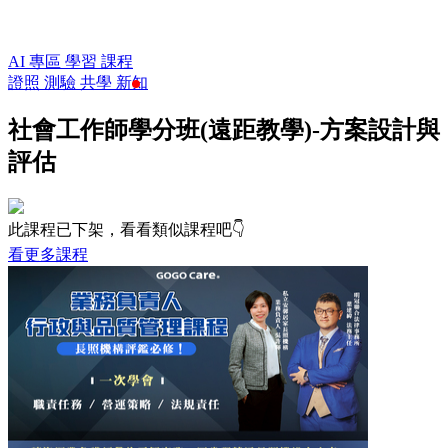
AI 專區
學習
課程
證照
測驗
共學
新知
社會工作師學分班(遠距教學)-方案設計與
評估
此課程已下架，看看類似課程吧👇
看更多課程