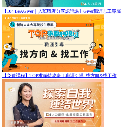
【104 BeAGiver｜入班職涯分享認證課】Giver職涯志工專屬
【免費課程】TOP求職特攻班｜職涯引導_找方向&找工作