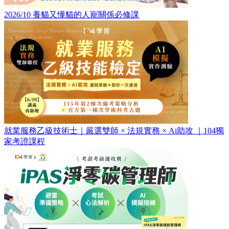
2026/10 養貓又懂貓的人寵關係必修課
就業服務乙級技術士｜嚴選雙師 × 法規實務 × Ai助攻 ｜104獨
家考證課程