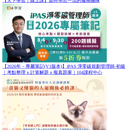
【天下學習｜線上課】如何帶出一流的服務團隊
【2026年－專屬筆記(V1版本)】iPAS 淨零碳規劃管理師-初級
｜考點整理ｘ計算解題ｘ擬真題庫｜104課程中心