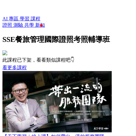
AI 專區
學習
課程
證照
測驗
共學
新知
SSE餐旅管理國際證照考照輔導班
此課程已下架，看看類似課程吧👇
看更多課程