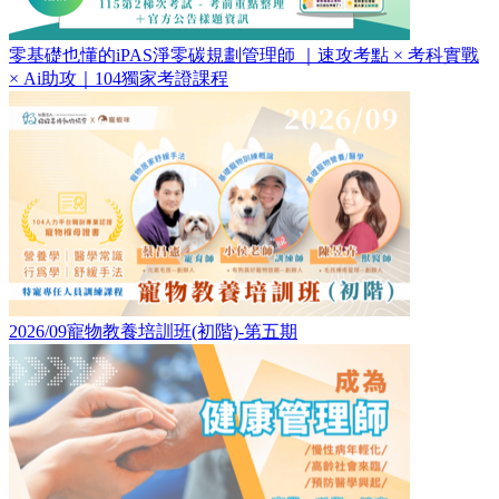
零基礎也懂的iPAS淨零碳規劃管理師 ｜速攻考點 × 考科實戰
× Ai助攻｜104獨家考證課程
2026/09寵物教養培訓班(初階)-第五期