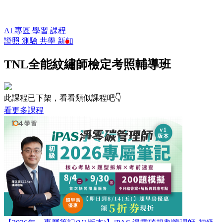
AI 專區
學習
課程
證照
測驗
共學
新知
TNL全能紋繡師檢定考照輔導班
此課程已下架，看看類似課程吧👇
看更多課程