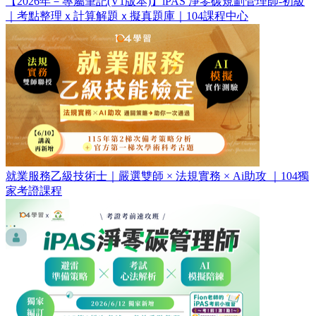
【2026年－專屬筆記(V1版本)】iPAS 淨零碳規劃管理師-初級
｜考點整理ｘ計算解題ｘ擬真題庫｜104課程中心
就業服務乙級技術士｜嚴選雙師 × 法規實務 × Ai助攻 ｜104獨
家考證課程