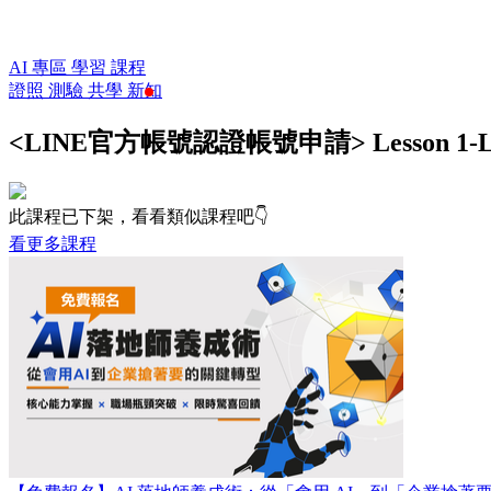
AI 專區
學習
課程
證照
測驗
共學
新知
<LINE官方帳號認證帳號申請> Lesson 
此課程已下架，看看類似課程吧👇
看更多課程