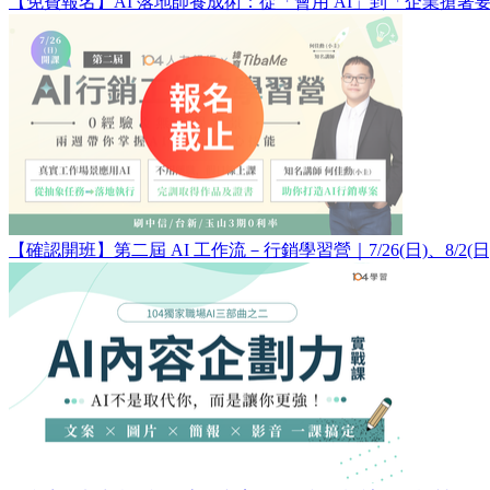
【免費報名】AI 落地師養成術：​從「會用 AI」到「企業搶著
【確認開班】第二屆 AI 工作流－行銷學習營｜7/26(日)、8/2(日