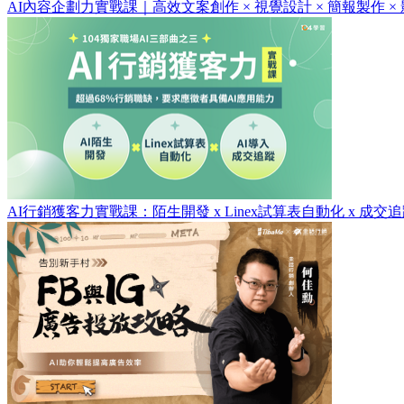
AI內容企劃力實戰課｜高效文案創作 × 視覺設計 × 簡報製作 × 
AI行銷獲客力實戰課：陌生開發 x Linex試算表自動化 x 成交追