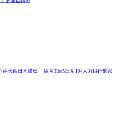
要」的關鍵轉型
) 兩天假日直播班｜ 緯育TibaMe X 104人力銀行獨家