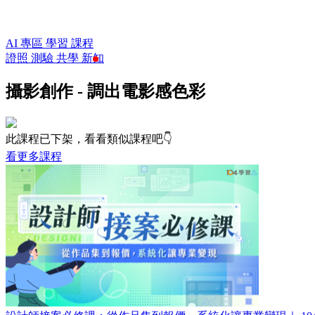
AI 專區
學習
課程
證照
測驗
共學
新知
攝影創作 - 調出電影感色彩
此課程已下架，看看類似課程吧👇
看更多課程