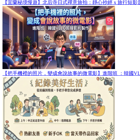
【宜蘭秘境慢遊】北后寺日式禪意旅拍：靜心抄經 x 旅行短影
【把手機裡的照片，變成會說故事的微電影】進階班 ：韓國VL