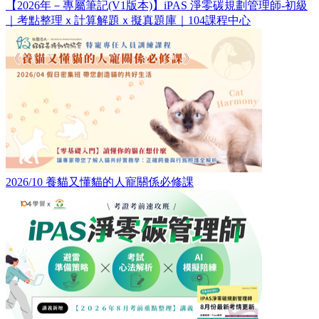
【2026年－專屬筆記(V1版本)】iPAS 淨零碳規劃管理師-初級
｜考點整理ｘ計算解題ｘ擬真題庫｜104課程中心
2026/10 養貓又懂貓的人寵關係必修課