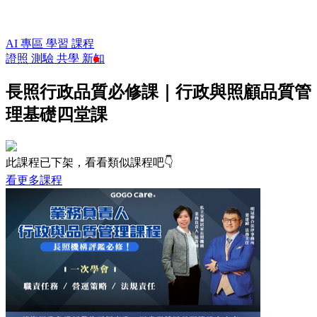
AI 專區
學習
課程
證照
測驗
共學
新知
長照行政品質必修課｜行政與照顧品質管
理基礎四堂課
此課程已下架，看看類似課程吧👇
看更多課程