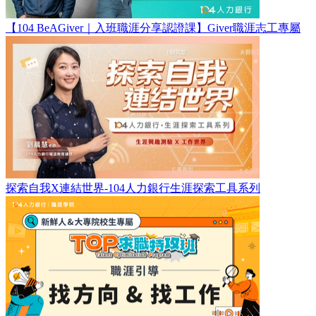
【104 BeAGiver｜入班職涯分享認證課】Giver職涯志工專屬
探索自我X連結世界-104人力銀行生涯探索工具系列