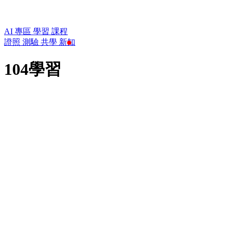
AI 專區
學習
課程
證照
測驗
共學
新知
104學習