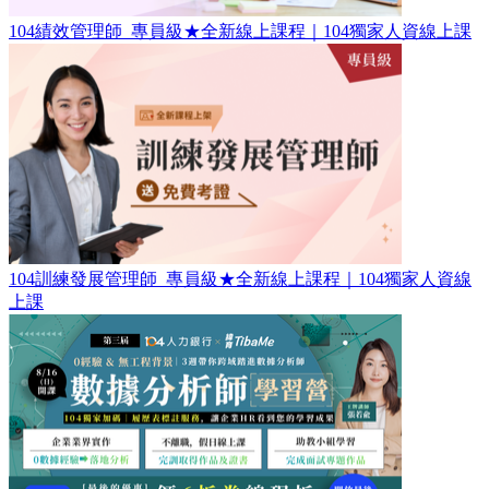
104績效管理師​_專員級★全新線上課程｜104獨家人資線上課
104訓練發展管理師_專員級​★全新線上課程｜104獨家人資線
上課