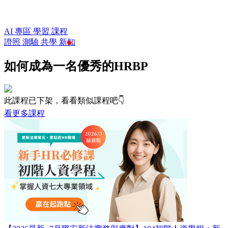
AI 專區
學習
課程
證照
測驗
共學
新知
如何成為一名優秀的HRBP
此課程已下架，看看類似課程吧👇
看更多課程