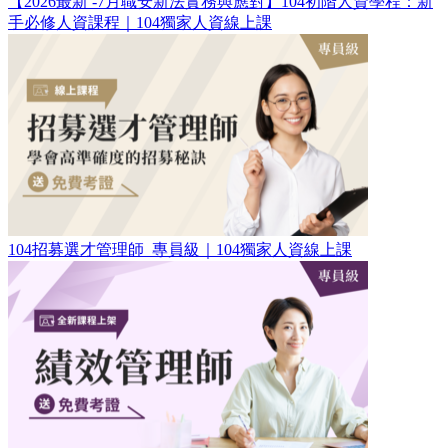
【2026最新 -7月職安新法實務與應對】104初階人資學程：新
手必修人資課程｜104獨家人資線上課
104招募選才管理師_專員級｜104獨家人資線上課