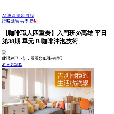
AI 專區
學習
課程
證照
測驗
共學
新知
【咖啡職人四重奏】入門班@高雄 平日
第38期 單元 B 咖啡沖泡技術
此課程已下架，看看類似課程吧👇
看更多課程