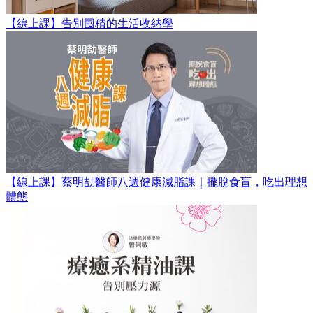
【線上課】告別囤積的生活收納學
【線上課】蔡明劼醫師八週健康減脂課｜擺脫食盲，吃出理想
體態