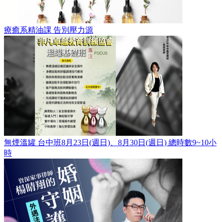
療癒系精油課 告別壓力源
無煙溫罐 台中班8月23日(週日)、8月30日(週日) 總時數9~10小
時