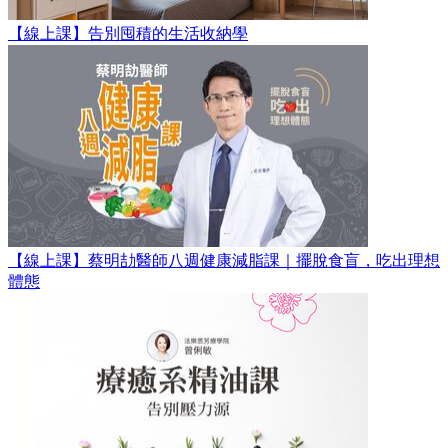
【線上課】告別囤積的生活收納學
【線上課】蔡明劼醫師八週健康減脂課｜擺脫食盲，吃出理想
體態