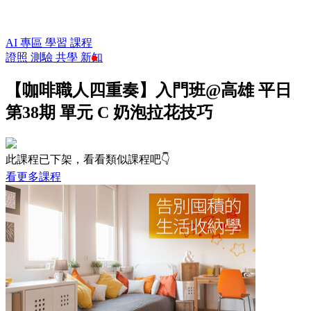
AI 專區
學習
課程
證照
測驗
共學
新知
【咖啡職人四重奏】入門班@高雄 平日
第38期 單元 C 奶泡拉花技巧
此課程已下架，看看類似課程吧👇
看更多課程