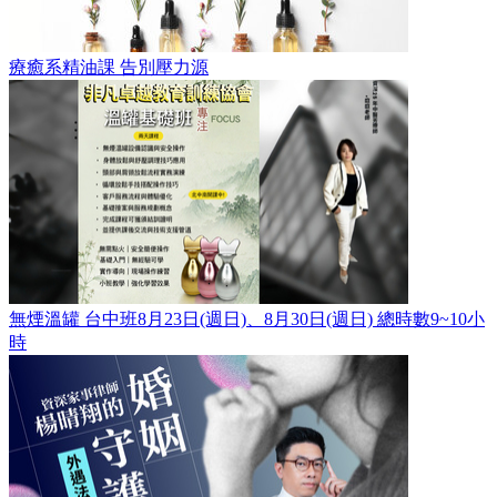
療癒系精油課 告別壓力源
無煙溫罐 台中班8月23日(週日)、8月30日(週日) 總時數9~10小
時