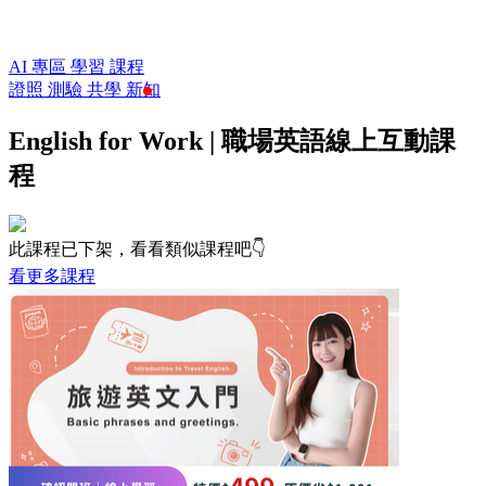
AI 專區
學習
課程
證照
測驗
共學
新知
English for Work | 職場英語線上互動課
程
此課程已下架，看看類似課程吧👇
看更多課程