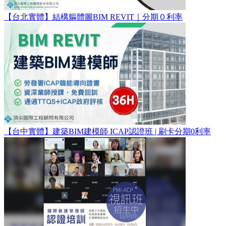
【台北實體】結構軀體圖BIM REVIT｜分期０利率
【台中實體】建築BIM建模師 ICAP認證班 | 刷卡分期0利率