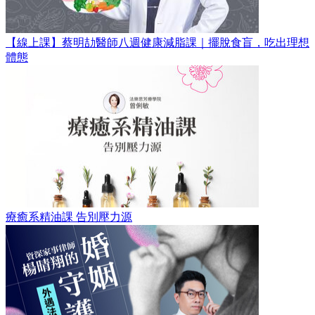
【線上課】蔡明劼醫師八週健康減脂課｜擺脫食盲，吃出理想
體態
療癒系精油課 告別壓力源