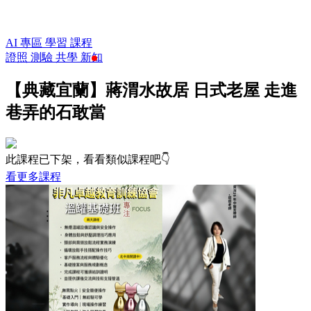
AI 專區
學習
課程
證照
測驗
共學
新知
【典藏宜蘭】蔣渭水故居 日式老屋 走進
巷弄的石敢當
此課程已下架，看看類似課程吧👇
看更多課程