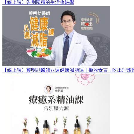
【線上課】告別囤積的生活收納學
【線上課】蔡明劼醫師八週健康減脂課｜擺脫食盲，吃出理想