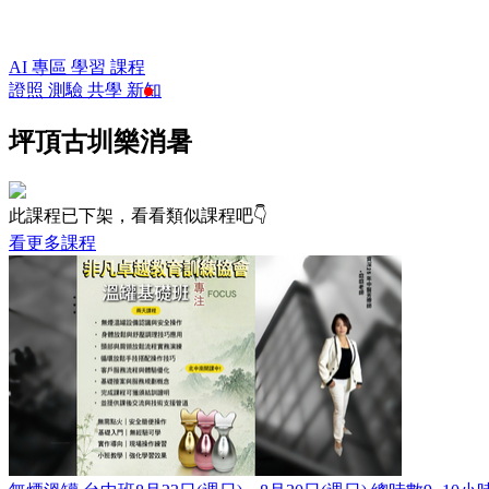
AI 專區
學習
課程
證照
測驗
共學
新知
坪頂古圳樂消暑
此課程已下架，看看類似課程吧👇
看更多課程