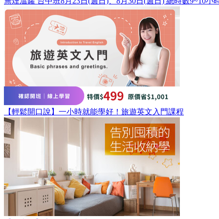
無煙溫罐 台中班8月23日(週日)、8月30日(週日) 總時數9~10小
【輕鬆開口說】一小時就能學好！旅遊英文入門課程