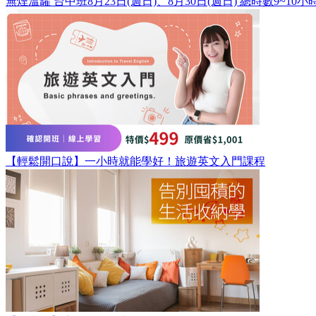
無煙溫罐 台中班8月23日(週日)、8月30日(週日) 總時數9~10小
【輕鬆開口說】一小時就能學好！旅遊英文入門課程