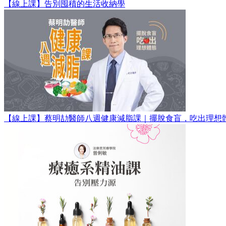
【線上課】告別囤積的生活收納學
【線上課】蔡明劼醫師八週健康減脂課｜擺脫食盲，吃出理想