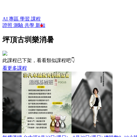
AI 專區
學習
課程
證照
測驗
共學
新知
坪頂古圳樂消暑
此課程已下架，看看類似課程吧👇
看更多課程