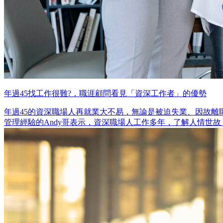
年過45找工作很難?，職涯顧問看見「資深工作者」的優勢
年過45的資深職場人再就業大不易，無論是被迫失業、因故
管理經驗的Andy哥表示，資深職場人工作多年，了解人情世故，其實具