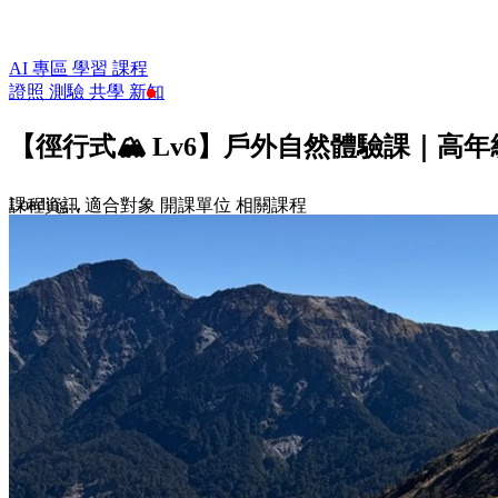
AI 專區
學習
課程
證照
測驗
共學
新知
【徑行式🏔️ Lv6】戶外自然體驗課｜
Loading...
課程資訊
適合對象
開課單位
相關課程
$2,500
收藏
前往課程