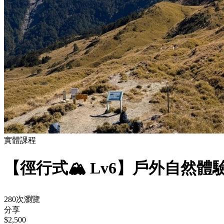
實體課程
【徑行式🏔️ Lv6】戶外自
280次瀏覽
分享
$2,500