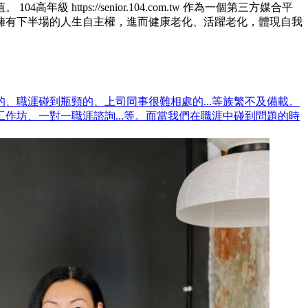
ps://senior.104.com.tw 作為一個第三方媒合平
擁有下半場的人生自主權，進而健康老化、活躍老化，體現自我
、職涯碰到瓶頸的、上司同事很難相處的...等族繁不及備載。
坊、一對一職涯諮詢...等。而當我們在職涯中碰到問題的時