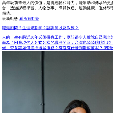
高年級前輩最大的價值，是將經驗和能力，能幫助和傳承給更多人。退休不
台，透過課程學習、人物故事、導覽旅遊、運動健康、退休學
價值。
最新動態
看所有動態
職涯顧問？生涯規劃師？諮詢師以及教練？
人的一生有將近30年必須投身工作，應該很少人敢說自己完全
而為了回應現代人各式各樣的職涯問題，台灣也陸陸續續出現了
候，究竟該如何選擇這些服務？有沒有什麼判斷依據呢？ 閱讀全文：https: