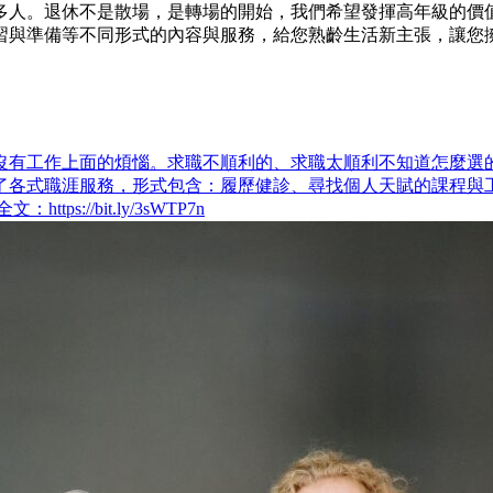
是散場，是轉場的開始，我們希望發揮高年級的價值。 104高年級 htt
習與準備等不同形式的內容與服務，給您熟齡生活新主張，讓您
沒有工作上面的煩惱。求職不順利的、求職太順利不知道怎麼選的
各式職涯服務，形式包含：履歷健診、尋找個人天賦的課程與工作
//bit.ly/3sWTP7n