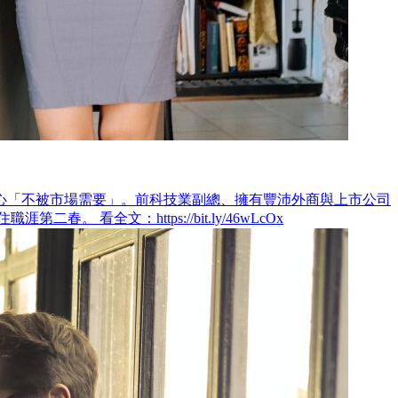
心「不被市場需要」。前科技業副總、擁有豐沛外商與上市公司
全文：https://bit.ly/46wLcOx