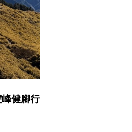
雙峰健腳行