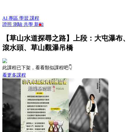
AI 專區
學習
課程
證照
測驗
共學
新知
【草山水道探尋之路】上段：大屯瀑布、
滾水頭、草山觀瀑吊橋
此課程已下架，看看類似課程吧👇
看更多課程