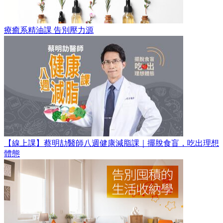
療癒系精油課 告別壓力源
【線上課】蔡明劼醫師八週健康減脂課｜擺脫食盲，吃出理想
體態