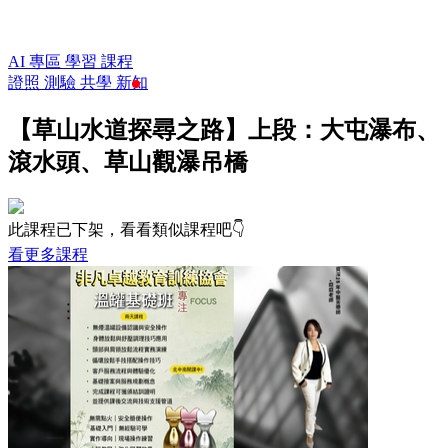
AI 專區
學習
課程
證照
測驗
共學
新知
【草山水道探尋之路】上段：大屯瀑布、
滾水頭、草山觀瀑吊橋
此課程已下架，看看類似課程吧👇
看更多課程