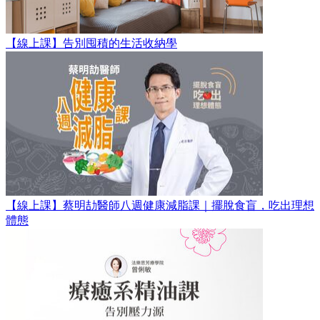
【線上課】告別囤積的生活收納學
【線上課】蔡明劼醫師八週健康減脂課｜擺脫食盲，吃出理想
體態