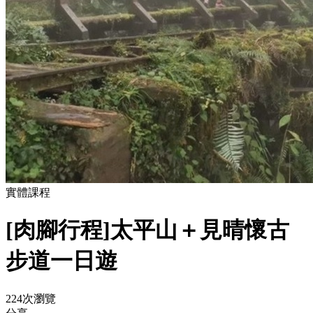
實體課程
[肉腳行程]太平山＋見晴懷古
步道一日遊
224次瀏覽