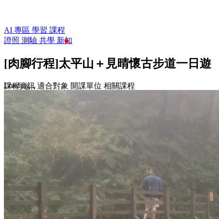
AI 專區
學習
課程
證照
測驗
共學
新知
[肉腳行程]太平山＋見晴懷古步道一日遊
Loading...
課程資訊
適合對象
開課單位
相關課程
$600
收藏
前往課程