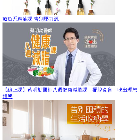
療癒系精油課 告別壓力源
【線上課】蔡明劼醫師八週健康減脂課｜擺脫食盲，吃出理想
體態