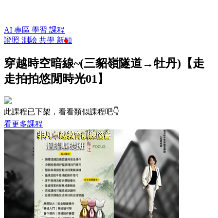
AI 專區
學習
課程
證照
測驗
共學
新知
穿越時空暗線~(三貂嶺隧道→牡丹)【走
走拍拍悠閒時光01】
此課程已下架，看看類似課程吧👇
看更多課程