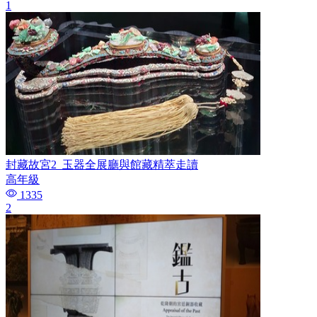
1
封藏故宮2_玉器全展廳與館藏精萃走讀
高年級
1335
2