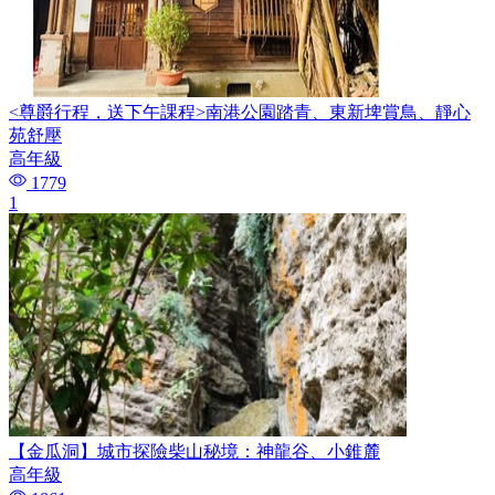
<尊爵行程，送下午課程>南港公園踏青、東新埤賞鳥、靜心
苑舒壓
高年級
1779
1
【金瓜洞】城市探險柴山秘境：神龍谷、小錐麓
高年級