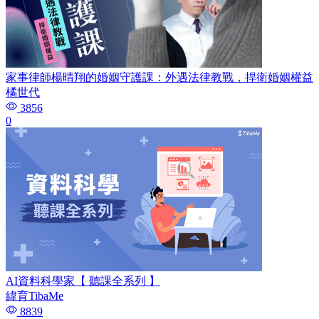
家事律師楊晴翔的婚姻守護課：外遇法律教戰，捍衛婚姻權益
橘世代
3856
0
AI資料科學家【 聽課全系列 】
緯育TibaMe
8839