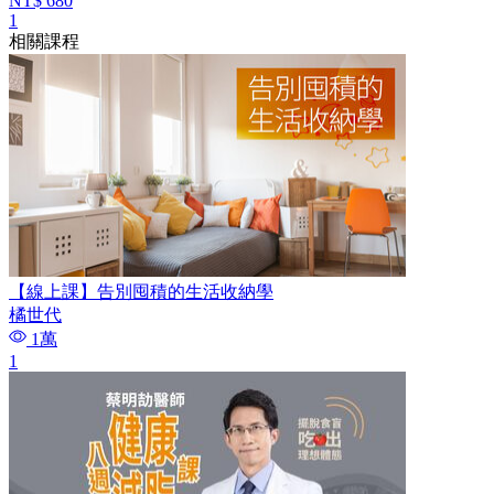
NT$ 680
1
相關課程
【線上課】告別囤積的生活收納學
橘世代
1萬
1