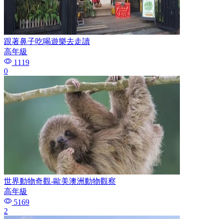
跟著鼻子吃喝遊樂去走讀
高年級
1119
0
世界動物奇觀-歐美澳洲動物觀察
高年級
5169
2