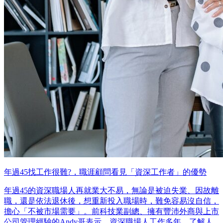
年過45找工作很難?，職涯顧問看見「資深工作者」的優勢
年過45的資深職場人再就業大不易，無論是被迫失業、因故離
職，還是依法退休後，想重新投入職場時，難免容易沒自信，
擔心「不被市場需要」。前科技業副總、擁有豐沛外商與上市
公司管理經驗的Andy哥表示，資深職場人工作多年，了解人