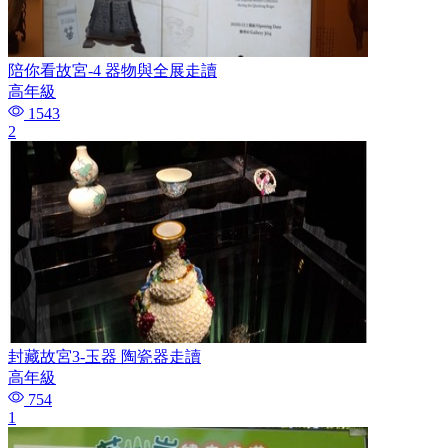
陪你看故宮-4 器物與全展走讀
高年級
1543
2
封藏故宮3-玉器 陶瓷器走讀
高年級
754
1