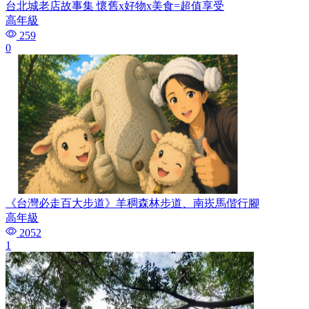
台北城老店故事集 懷舊x好物x美食=超值享受
高年級
259
0
《台灣必走百大步道》羊稠森林步道、南崁馬偕行腳
高年級
2052
1