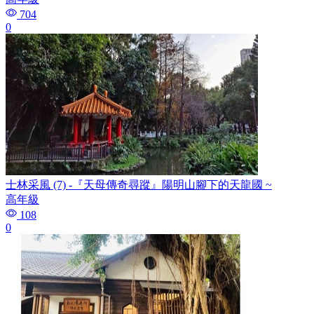
704
0
士林采風 (7) -『天母傳奇尋蹤』陽明山腳下的天龍國 ~
高年級
108
0