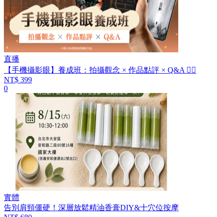
直播
【手機攝影眼】養成班：拍攝觀念 × 作品點評 × Q&A 👍🏻
NT$ 399
0
實體
告別肩頸僵硬！深層放鬆精油香膏DIY&十穴位按摩