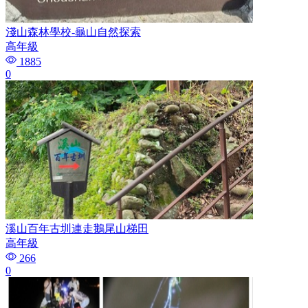
淺山森林學校-龜山自然探索
高年級
1885
0
溪山百年古圳連走鵝尾山梯田
高年級
266
0