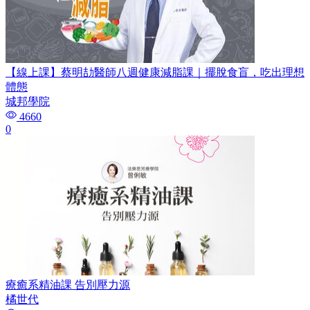
【線上課】蔡明劼醫師八週健康減脂課｜擺脫食盲，吃出理想
體態
城邦學院
4660
0
療癒系精油課 告別壓力源
橘世代