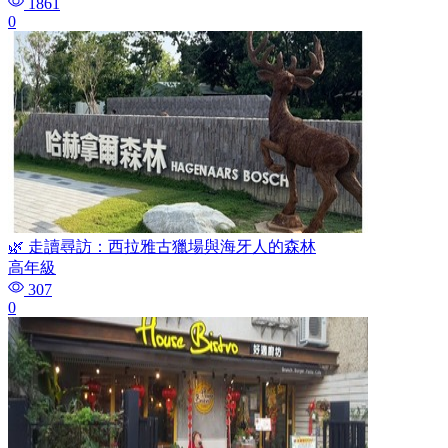
1861
0
🌿 走讀尋訪：西拉雅古獵場與海牙人的森林
高年級
307
0