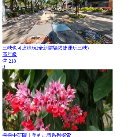
三峽也可這樣玩(全新體驗搭捷運玩三峽)
高年級
218
0
戀戀中研院｜美的走讀系列探索