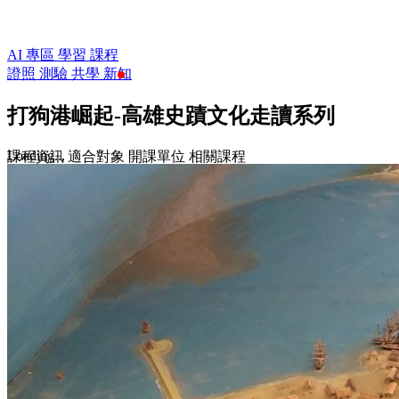
AI 專區
學習
課程
證照
測驗
共學
新知
打狗港崛起-高雄史蹟文化走讀系列
Loading...
課程資訊
適合對象
開課單位
相關課程
$450
收藏
前往課程