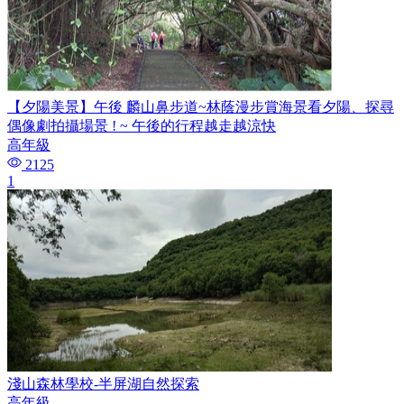
【夕陽美景】午後 麟山鼻步道~林蔭漫步賞海景看夕陽、探尋
偶像劇拍攝場景 ! ~ 午後的行程越走越涼快
高年級
2125
1
淺山森林學校-半屏湖自然探索
高年級