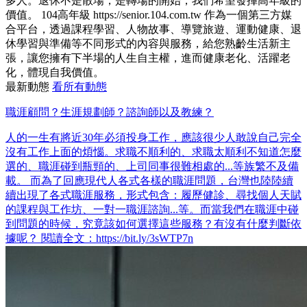
多人。退休不是散場，是轉場的開始，我們希望發揮高年級的
價值。 104高年級 https://senior.104.com.tw 作為一個第三方媒
合平台，透過課程學習、人物故事、導覽旅遊、運動健康、退
休學習與準備等不同形式的內容與服務，給您熟齡生活新主
張，讓您擁有下半場的人生自主權，進而健康老化、活躍老
化，體現自我價值。
最新動態
看所有動態
職涯顧問？生涯規劃師？諮詢師以及教練？
人的一生有將近30年必須投身工作，應該很少人敢說自己完全
沒有工作上面的煩惱。求職不順利的、求職太順利不知道怎麼
選的、職涯碰到瓶頸的、上司同事很難相處的...等族繁不及備
載。 而為了回應現代人各式各樣的職涯問題，台灣也陸陸續
續出現了各式職涯服務，形式包含：履歷健診、尋找個人天賦
的課程與工作坊、一對一職涯諮詢...等。而當我們在職涯中碰
到問題的時候，究竟該如何選擇這些服務？有沒有什麼判斷依
據呢？ 閱讀全文：https://bit.ly/3sWTP7n