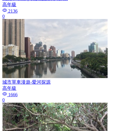
高年級
2136
0
城市單車漫遊-愛河探源
高年級
1666
0