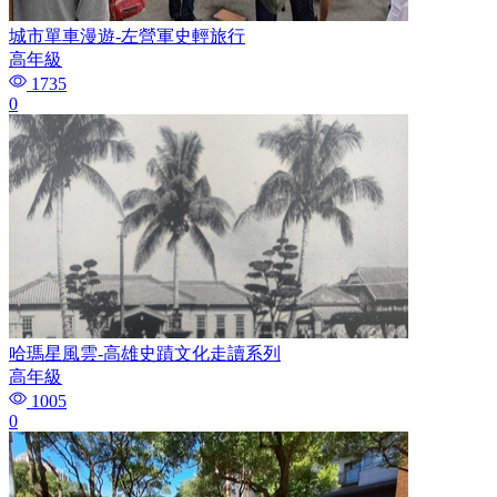
城市單車漫遊-左營軍史輕旅行
高年級
1735
0
哈瑪星風雲-高雄史蹟文化走讀系列
高年級
1005
0