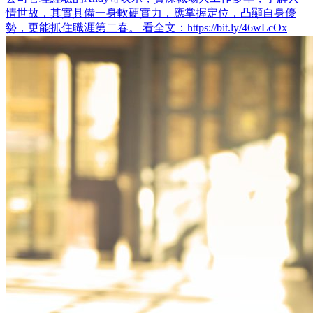
情世故，其實具備一身軟硬實力，應掌握定位，凸顯自身優
勢，更能抓住職涯第二春。 看全文：https://bit.ly/46wLcOx