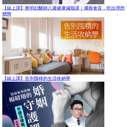
【線上課】蔡明劼醫師八週健康減脂課｜擺脫食盲，吃出理想
體態
【線上課】告別囤積的生活收納學