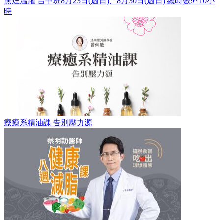
無煙溫罐 台中班8月23日(週日)、8月30日(週日) 總時數9~10小
時
療癒系精油課 告別壓力源