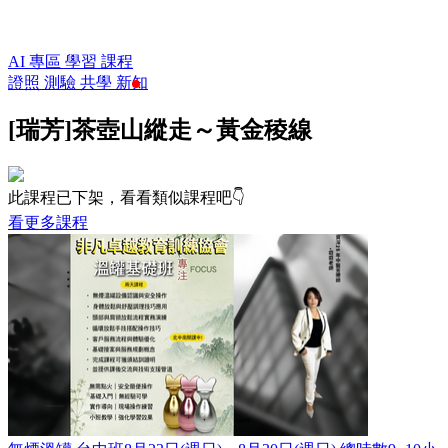
AI 專區
學習
課程
證照
測驗
共學
新知
[瑞芳]茶壺山縱走～黃金稜線
此課程已下架，看看類似課程吧👇
看更多課程