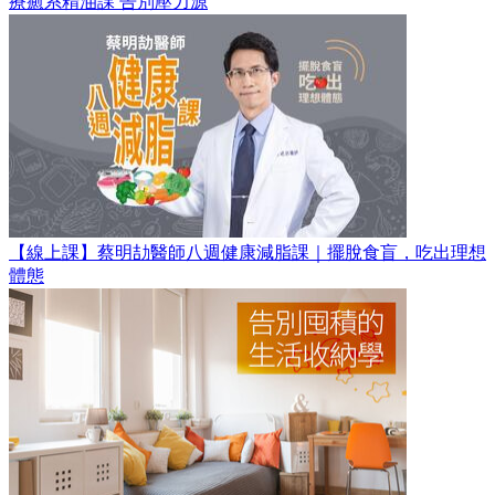
療癒系精油課 告別壓力源
【線上課】蔡明劼醫師八週健康減脂課｜擺脫食盲，吃出理想
體態