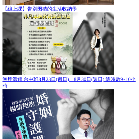
【線上課】告別囤積的生活收納學
無煙溫罐 台中班8月23日(週日)、8月30日(週日) 總時數9~10小
時