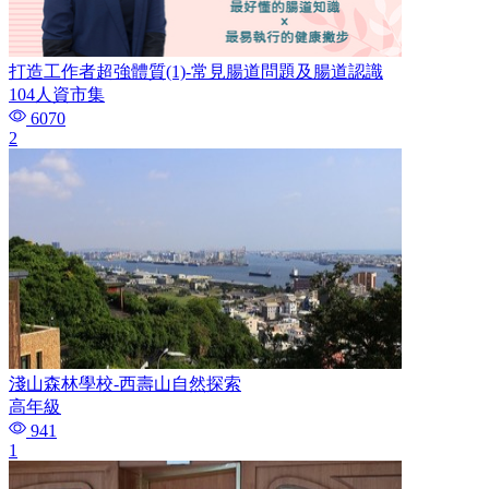
打造工作者超強體質(1)-常見腸道問題及腸道認識
104人資市集
6070
2
淺山森林學校-西壽山自然探索
高年級
941
1