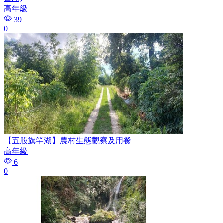
高年級
39
0
【五股旗竿湖】農村生態觀察及用餐
高年級
6
0