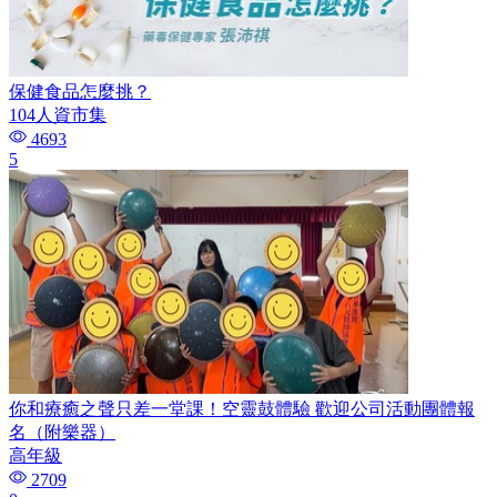
保健食品怎麼挑？
104人資市集
4693
5
你和療癒之聲只差一堂課！空靈鼓體驗 歡迎公司活動團體報
名（附樂器）
高年級
2709