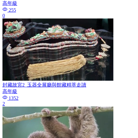
高年級
255
0
封藏故宮2_玉器全展廳與館藏精萃走讀
高年級
1352
2