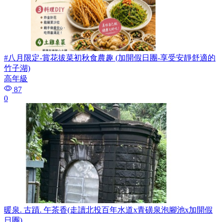
#八月限定-賞花拔菜初秋食農趣 (加開假日團-享受安靜舒適的
竹子湖)
高年級
87
0
暖泉. 古蹟. 午茶香(走讀北投百年水道x青磺泉泡腳池x加開假
日團)