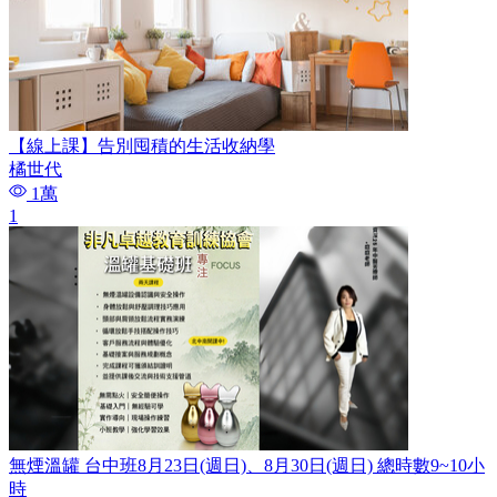
【線上課】告別囤積的生活收納學
橘世代
1萬
1
無煙溫罐 台中班8月23日(週日)、8月30日(週日) 總時數9~10小
時