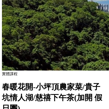
實體課程
春暖花開-小坪頂農家菜/貴子
坑情人湖/慈禧下午茶(加開 假
日團)