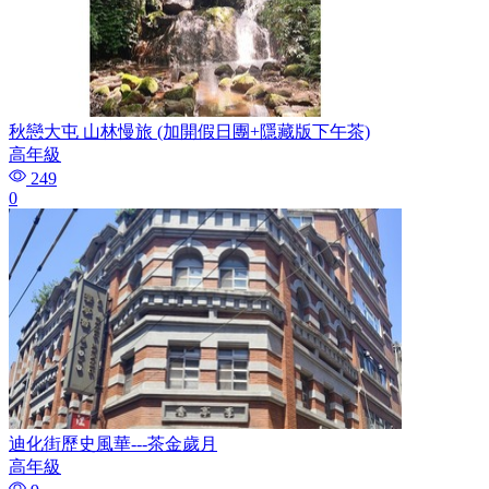
秋戀大屯 山林慢旅 (加開假日團+隱藏版下午茶)
高年級
249
0
迪化街歷史風華---茶金歲月
高年級