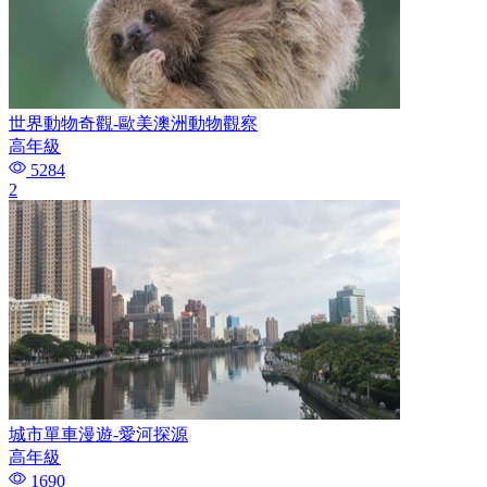
世界動物奇觀-歐美澳洲動物觀察
高年級
5284
2
城市單車漫遊-愛河探源
高年級
1690