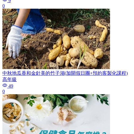
9
0
中秋地瓜香和金針美的竹子湖(加開假日團+預約客製化課程)
高年級
49
0