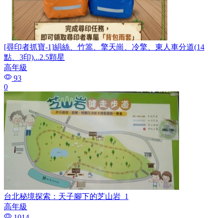
[尋印者抓寶-1]絹絲、竹篙、擎天崗、冷擎、東人車分道(14
點、3印)...2.5顆星
高年級
93
0
台北秘境探索：天子腳下的芝山岩_1
高年級
1014