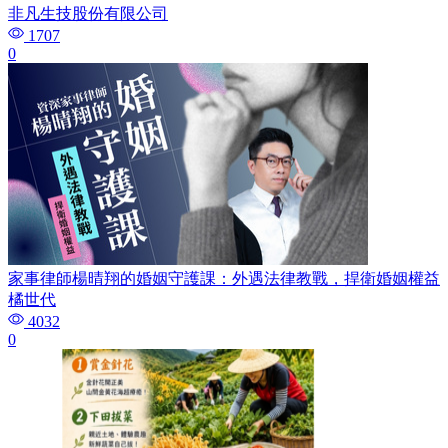
非凡生技股份有限公司
1707
0
家事律師楊晴翔的婚姻守護課：外遇法律教戰，捍衛婚姻權益
橘世代
4032
0