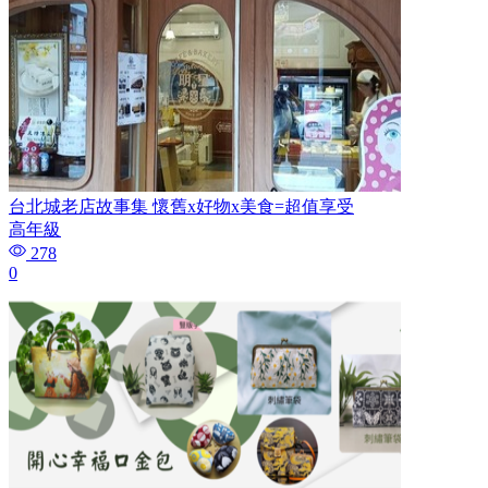
台北城老店故事集 懷舊x好物x美食=超值享受
高年級
278
0