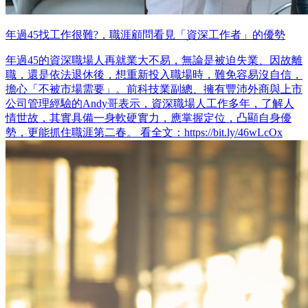
年過45找工作很難?，職涯顧問看見「資深工作者」的優勢
年過45的資深職場人再就業大不易，無論是被迫失業、因故離
職，還是依法退休後，想重新投入職場時，難免容易沒自信，
擔心「不被市場需要」。前科技業副總、擁有豐沛外商與上市
公司管理經驗的Andy哥表示，資深職場人工作多年，了解人
情世故，其實具備一身軟硬實力，應掌握定位，凸顯自身優
勢，更能抓住職涯第二春。 看全文：https://bit.ly/46wLcOx