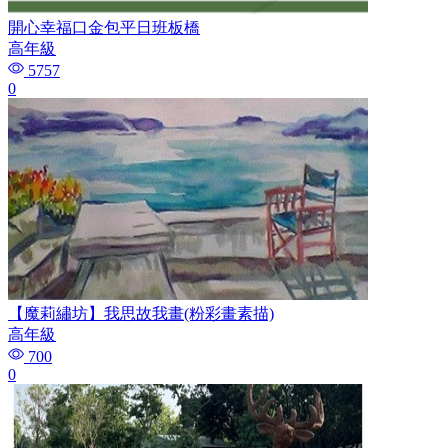
開心幸福口金包平日班板橋
高年級
5757
0
【魔莉繡坊】我思故我畫(粉彩畫素描)
高年級
700
0