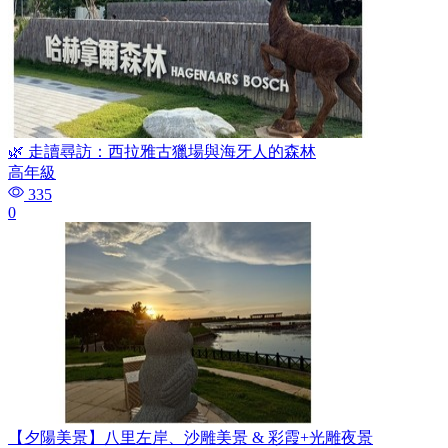
🌿 走讀尋訪：西拉雅古獵場與海牙人的森林
高年級
335
0
【夕陽美景】八里左岸、沙雕美景 & 彩霞+光雕夜景