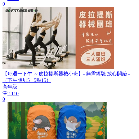
0
【每週一下午 ～皮拉提斯器械小班】- 無需經驗 放心開始 -
（下午4點15 - 5點15）
高年級
1110
0