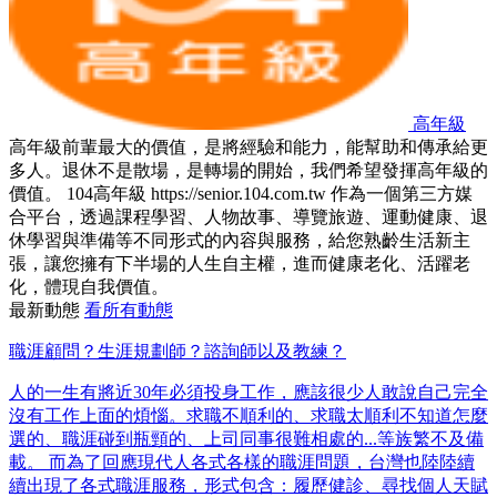
高年級
高年級前輩最大的價值，是將經驗和能力，能幫助和傳承給更
多人。退休不是散場，是轉場的開始，我們希望發揮高年級的
價值。 104高年級 https://senior.104.com.tw 作為一個第三方媒
合平台，透過課程學習、人物故事、導覽旅遊、運動健康、退
休學習與準備等不同形式的內容與服務，給您熟齡生活新主
張，讓您擁有下半場的人生自主權，進而健康老化、活躍老
化，體現自我價值。
最新動態
看所有動態
職涯顧問？生涯規劃師？諮詢師以及教練？
人的一生有將近30年必須投身工作，應該很少人敢說自己完全
沒有工作上面的煩惱。求職不順利的、求職太順利不知道怎麼
選的、職涯碰到瓶頸的、上司同事很難相處的...等族繁不及備
載。 而為了回應現代人各式各樣的職涯問題，台灣也陸陸續
續出現了各式職涯服務，形式包含：履歷健診、尋找個人天賦