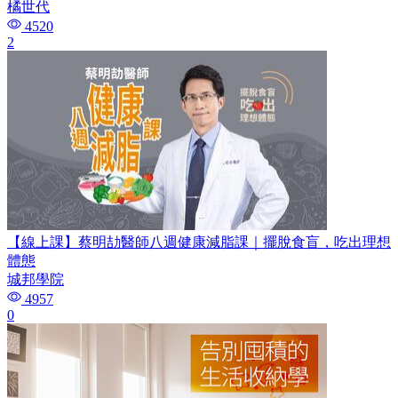
橘世代
4520
2
【線上課】蔡明劼醫師八週健康減脂課｜擺脫食盲，吃出理想
體態
城邦學院
4957
0