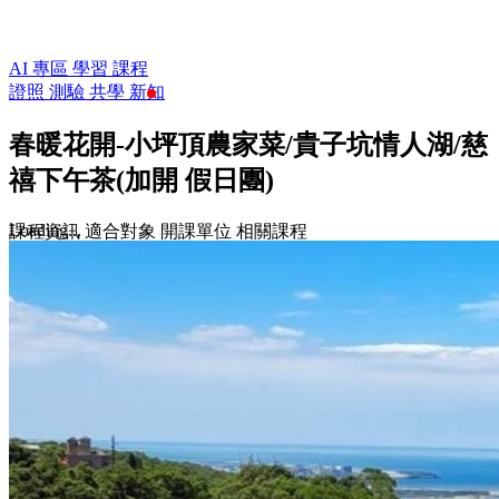
AI 專區
學習
課程
證照
測驗
共學
新知
春暖花開-小坪頂農家菜/貴子坑情人湖/慈
禧下午茶(加開 假日團)
Loading...
課程資訊
適合對象
開課單位
相關課程
$500
收藏
前往課程