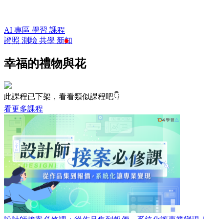
AI 專區
學習
課程
證照
測驗
共學
新知
幸福的禮物與花
此課程已下架，看看類似課程吧👇
看更多課程