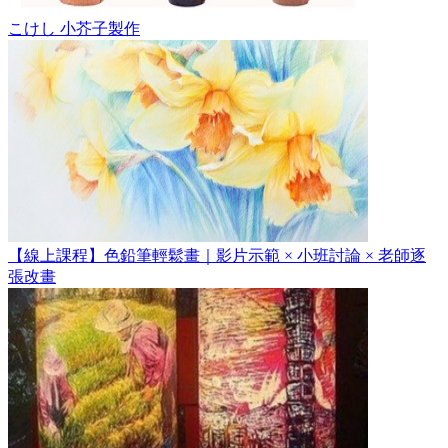
こけし 小芥子製作
【線上課程】色鉛筆輕鬆畫｜影片示範 × 小班討論 × 老師逐
張改畫