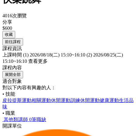
4016次瀏覽
分享
$600
收藏
前往課程
課程資訊
上課時間
(1) 2026/08/18(二) 15:10~16:10 (2) 2026/08/25(二)
15:10~16:10
查看更多
課程內容
展開全部
適合對象
對以下內容有興趣的人：
• 技能
皮拉提斯
運動相關
運動休閒
運動訓練
休閒運動
健康運動
生活品
味
• 職業
其他類講師
0筆職缺
開課單位