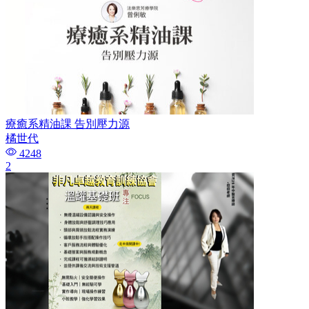
療癒系精油課 告別壓力源
橘世代
4248
2