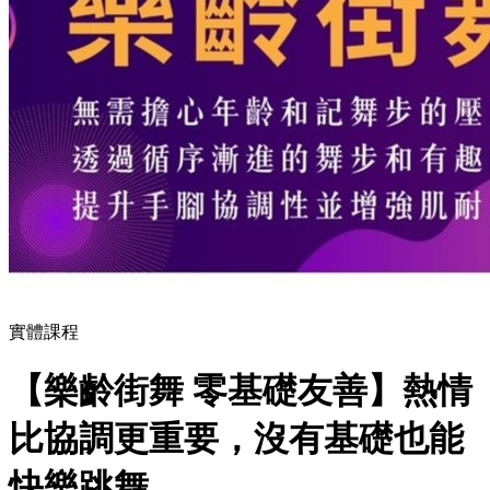
實體課程
【樂齡街舞 零基礎友善】熱情
比協調更重要，沒有基礎也能
快樂跳舞