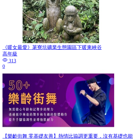
《暖女最愛》荖寮坑礦業生態園區下暖東峽谷
高年級
313
0
【樂齡街舞 零基礎友善】熱情比協調更重要，沒有基礎也能