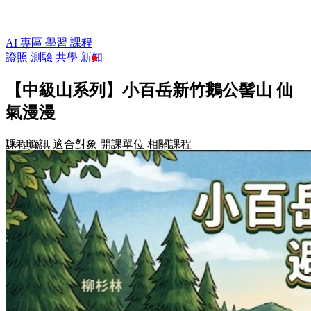
AI 專區
學習
課程
證照
測驗
共學
新知
【中級山系列】小百岳新竹鵝公髻山 仙
氣漫漫
Loading...
課程資訊
適合對象
開課單位
相關課程
$550
收藏
前往課程