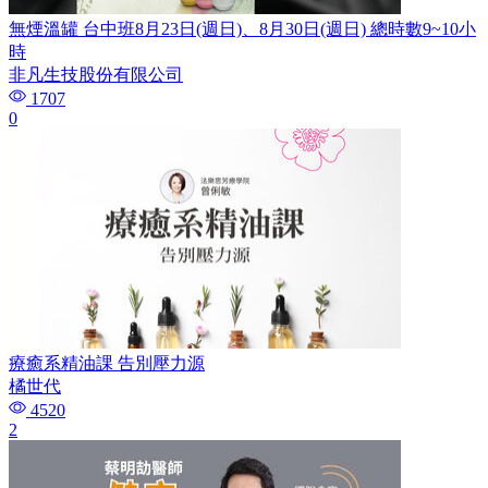
無煙溫罐 台中班8月23日(週日)、8月30日(週日) 總時數9~10小
時
非凡生技股份有限公司
1707
0
療癒系精油課 告別壓力源
橘世代
4520
2