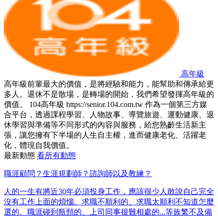
高年級
高年級前輩最大的價值，是將經驗和能力，能幫助和傳承給更
多人。退休不是散場，是轉場的開始，我們希望發揮高年級的
價值。 104高年級 https://senior.104.com.tw 作為一個第三方媒
合平台，透過課程學習、人物故事、導覽旅遊、運動健康、退
休學習與準備等不同形式的內容與服務，給您熟齡生活新主
張，讓您擁有下半場的人生自主權，進而健康老化、活躍老
化，體現自我價值。
最新動態
看所有動態
職涯顧問？生涯規劃師？諮詢師以及教練？
人的一生有將近30年必須投身工作，應該很少人敢說自己完全
沒有工作上面的煩惱。求職不順利的、求職太順利不知道怎麼
選的、職涯碰到瓶頸的、上司同事很難相處的...等族繁不及備