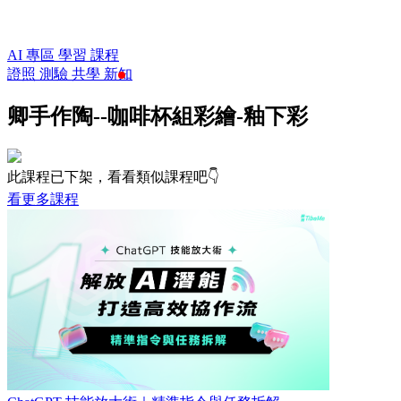
AI 專區
學習
課程
證照
測驗
共學
新知
卿手作陶--咖啡杯組彩繪-釉下彩
此課程已下架，看看類似課程吧👇
看更多課程