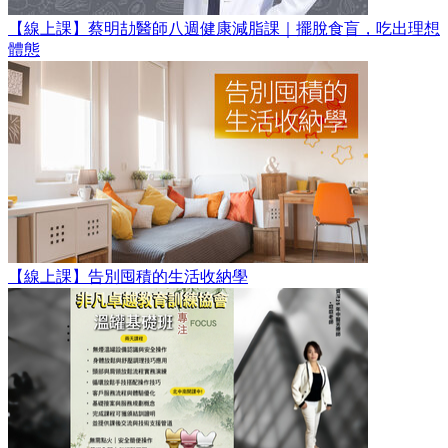
【線上課】蔡明劼醫師八週健康減脂課｜擺脫食盲，吃出理想
體態
【線上課】告別囤積的生活收納學