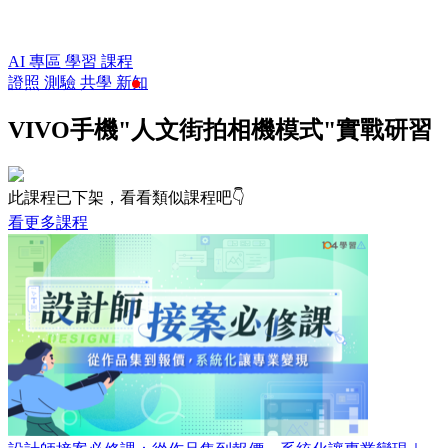
AI 專區
學習
課程
證照
測驗
共學
新知
VIVO手機"人文街拍相機模式"實戰研習
此課程已下架，看看類似課程吧👇
看更多課程