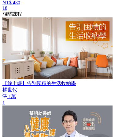
NT$ 480
18
相關課程
【線上課】告別囤積的生活收納學
橘世代
1萬
1