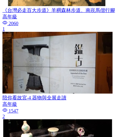
《台灣必走百大步道》羊稠森林步道、南崁馬偕行腳
高年級
2060
1
陪你看故宮-4 器物與全展走讀
高年級
1547
2