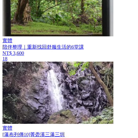
實體
陪伴整理｜重新找回舒服生活的6堂課
NT$ 3,600
18
實體
[瀑布列傳10]菁礐溪三瀑三圳