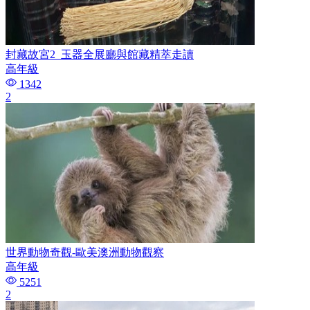
封藏故宮2_玉器全展廳與館藏精萃走讀
高年級
1342
2
世界動物奇觀-歐美澳洲動物觀察
高年級
5251
2