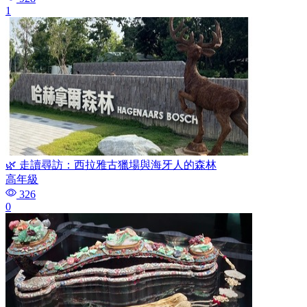
1
🌿 走讀尋訪：西拉雅古獵場與海牙人的森林
高年級
326
0