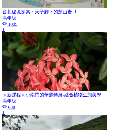
台北秘境探索：天子腳下的芝山岩_1
高年級
1005
1
＜新課程＞小南門的華麗轉身-結合植物生態美學
高年級
688
1