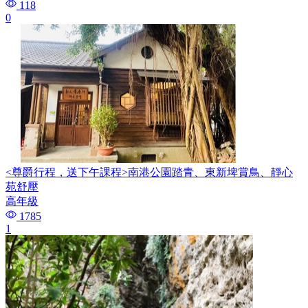
118
0
<尊爵行程，送下午課程>南港公園踏青、東新埤賞鳥、靜心
苑舒壓
高年級
1785
1