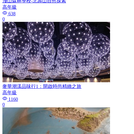
淺山森林學校-北壽山自然探索
高年級
638
0
奢華潮漾品味行1：開啟時尚精緻之旅
高年級
1160
0