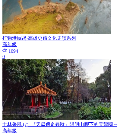
打狗港崛起-高雄史蹟文化走讀系列
高年級
1094
0
士林采風 (7) -『天母傳奇尋蹤』陽明山腳下的天龍國 ~
高年級