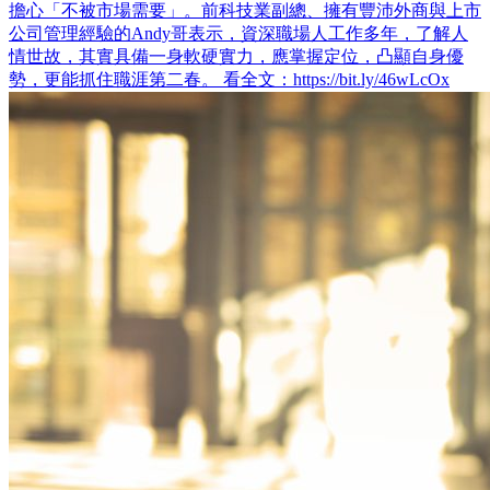
擔心「不被市場需要」。前科技業副總、擁有豐沛外商與上市
公司管理經驗的Andy哥表示，資深職場人工作多年，了解人
情世故，其實具備一身軟硬實力，應掌握定位，凸顯自身優
勢，更能抓住職涯第二春。 看全文：https://bit.ly/46wLcOx