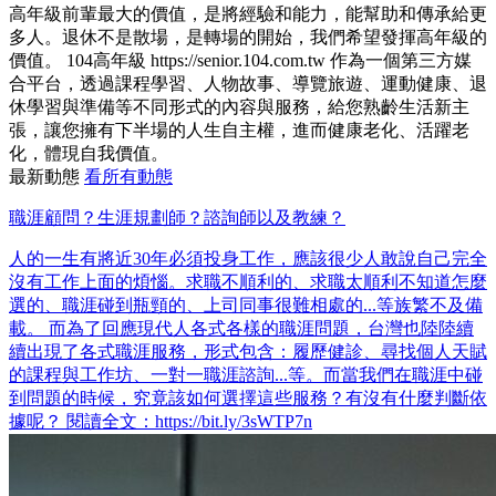
高年級前輩最大的價值，是將經驗和能力，能幫助和傳承給更
多人。退休不是散場，是轉場的開始，我們希望發揮高年級的
價值。 104高年級 https://senior.104.com.tw 作為一個第三方媒
合平台，透過課程學習、人物故事、導覽旅遊、運動健康、退
休學習與準備等不同形式的內容與服務，給您熟齡生活新主
張，讓您擁有下半場的人生自主權，進而健康老化、活躍老
化，體現自我價值。
最新動態
看所有動態
職涯顧問？生涯規劃師？諮詢師以及教練？
人的一生有將近30年必須投身工作，應該很少人敢說自己完全
沒有工作上面的煩惱。求職不順利的、求職太順利不知道怎麼
選的、職涯碰到瓶頸的、上司同事很難相處的...等族繁不及備
載。 而為了回應現代人各式各樣的職涯問題，台灣也陸陸續
續出現了各式職涯服務，形式包含：履歷健診、尋找個人天賦
的課程與工作坊、一對一職涯諮詢...等。而當我們在職涯中碰
到問題的時候，究竟該如何選擇這些服務？有沒有什麼判斷依
據呢？ 閱讀全文：https://bit.ly/3sWTP7n