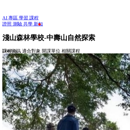
AI 專區
學習
課程
證照
測驗
共學
新知
淺山森林學校-中壽山自然探索
Loading...
課程資訊
適合對象
開課單位
相關課程
$350
收藏
前往課程