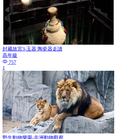
封藏故宮3-玉器 陶瓷器走讀
高年級
757
1
野生動物樂園-非洲動物觀察