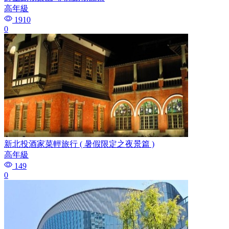
高年級
1910
0
新北投酒家菜輕旅行 ( 暑假限定之夜景篇 )
高年級
149
0