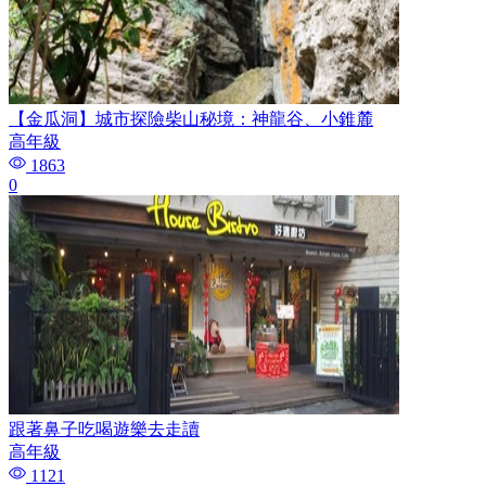
【金瓜洞】城市探險柴山秘境：神龍谷、小錐麓
高年級
1863
0
跟著鼻子吃喝遊樂去走讀
高年級
1121