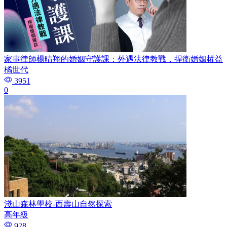
家事律師楊晴翔的婚姻守護課：外遇法律教戰，捍衛婚姻權益
橘世代
3951
0
淺山森林學校-西壽山自然探索
高年級
928