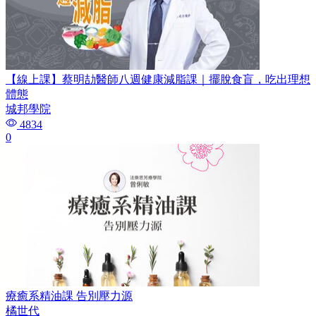
【線上課】蔡明劼醫師八週健康減脂課｜擺脫食盲，吃出理想
體態
城邦學院
4834
0
療癒系精油課 告別壓力源
橘世代