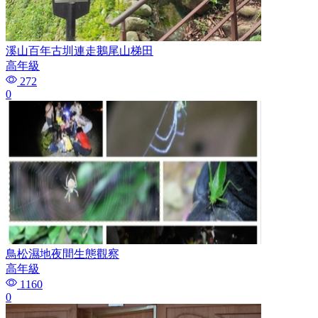
溪山百年古圳連走鵝尾山梯田
高年級
272
0
鳥松濕地夜間生態觀察
高年級
1160
0