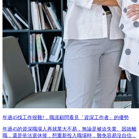
年過45找工作很難?，職涯顧問看見「資深工作者」的優勢
年過45的資深職場人再就業大不易，無論是被迫失業、因故離
職，還是依法退休後，想重新投入職場時，難免容易沒自信，